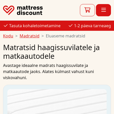
Tasuta kohaletoimetamine
1-2 päeva tarneaeg
Kodu
Madratsid
Eluaseme madratsid
Matratsid haagissuvilatele ja
matkaautodele
Avastage ideaalne madrats haagissuvilate ja
matkaautode jaoks. Alates külmast vahust kuni
viskovahuni.