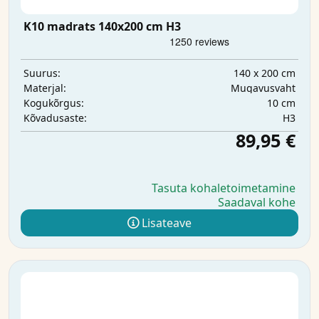
K10 madrats 140x200 cm H3
140 x 200 cm
Suurus:
Mugavusvaht
Materjal:
10 cm
Kogukõrgus:
H3
Kõvadusaste:
89,95 €
Tasuta kohaletoimetamine
Saadaval kohe
Lisateave