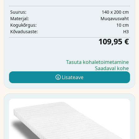
140 x 200 cm
Suurus:
Mugavusvaht
Materjal:
10 cm
Kogukõrgus:
H3
Kõvadusaste:
109,95 €
Tasuta kohaletoimetamine
Saadaval kohe
Lisateave