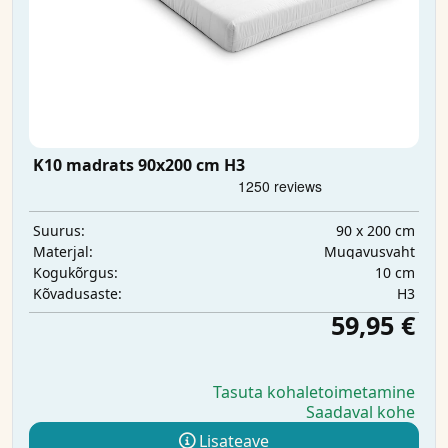
K10 madrats 90x200 cm H3
90 x 200 cm
Suurus:
Mugavusvaht
Materjal:
10 cm
Kogukõrgus:
H3
Kõvadusaste:
59,95 €
Tasuta kohaletoimetamine
Saadaval kohe
Lisateave