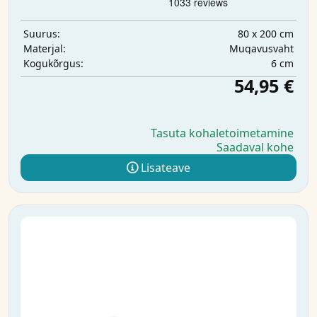
80 x 200 cm
Suurus:
Mugavusvaht
Materjal:
6 cm
Kogukõrgus:
54,95 €
Tasuta kohaletoimetamine
Saadaval kohe
Lisateave