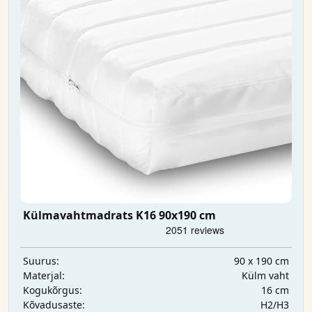
Külmavahtmadrats K16 90x190 cm
90 x 190 cm
Suurus:
Külm vaht
Materjal:
16 cm
Kogukõrgus:
H2/H3
Kõvadusaste: