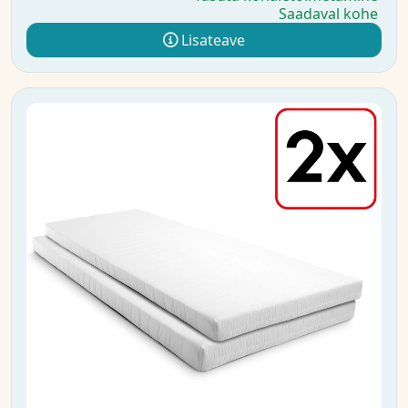
Saadaval kohe
Lisateave