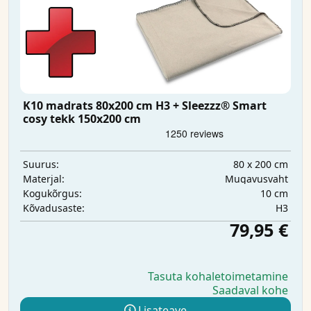
K10 madrats 80x200 cm H3 + Sleezzz® Smart
cosy tekk 150x200 cm
80 x 200 cm
Suurus:
Mugavusvaht
Materjal:
10 cm
Kogukõrgus:
H3
Kõvadusaste:
79,95 €
Tasuta kohaletoimetamine
Saadaval kohe
Lisateave