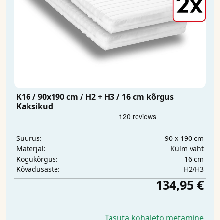
K16 / 90x190 cm / H2 + H3 / 16 cm kõrgus
Kaksikud
90 x 190 cm
Suurus:
Külm vaht
Materjal:
16 cm
Kogukõrgus:
H2/H3
Kõvadusaste:
134,95 €
Tasuta kohaletoimetamine