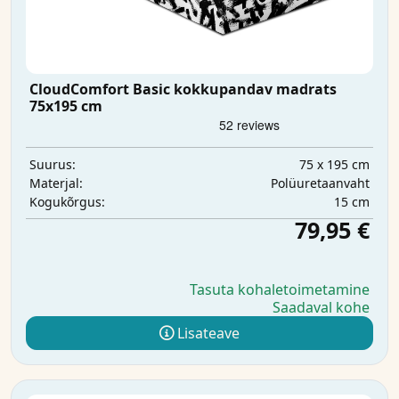
CloudComfort Basic kokkupandav madrats
75x195 cm
75 x 195 cm
Suurus:
Polüuretaanvaht
Materjal:
15 cm
Kogukõrgus:
79,95 €
Tasuta kohaletoimetamine
Saadaval kohe
Lisateave