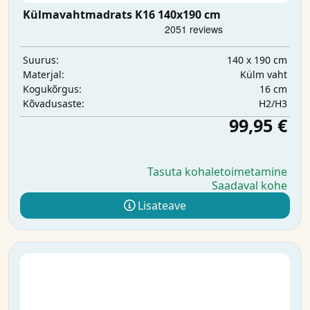
Külmavahtmadrats K16 140x190 cm
140 x 190 cm
Suurus:
Külm vaht
Materjal:
16 cm
Kogukõrgus:
H2/H3
Kõvadusaste:
99,95 €
Tasuta kohaletoimetamine
Saadaval kohe
Lisateave