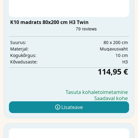
K10 madrats 80x200 cm H3 Twin
80 x 200 cm
Suurus:
Mugavusvaht
Materjal:
10 cm
Kogukõrgus:
H3
Kõvadusaste:
114,95 €
Tasuta kohaletoimetamine
Saadaval kohe
Lisateave