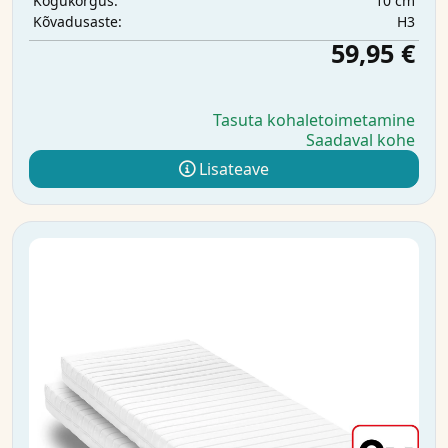
10 cm
Kogukõrgus:
H3
Kõvadusaste:
59,95 €
Tasuta kohaletoimetamine
Saadaval kohe
Lisateave