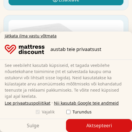
Jätkata ilma vastu võtmata
austab teie privaatsust
See veebileht kasutab küpsiseid, et tagada veebilehe
nõuetekohane toimimine (nt et salvestada kaupu oma
ostukorvi või lihtsalt sisse logida). Neid kasutatakse ka
külastajate arvu anonüümseks mõõtmiseks või kohandatud
teenuste ja reklaami pakkumiseks. Te võite need küpsised
igal ajal keelata.
·
Loe privaatsuspoliitikat
Nii kasutab Google teie andmeid
Vajalik
Turundus
Sulge
Aktsepteeri