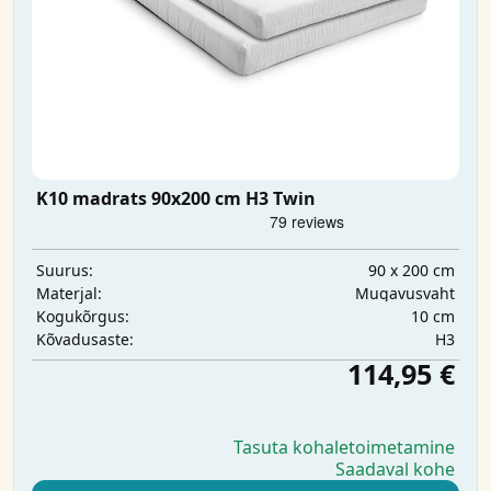
K10 madrats 90x200 cm H3 Twin
90 x 200 cm
Suurus:
Mugavusvaht
Materjal:
10 cm
Kogukõrgus:
H3
Kõvadusaste:
114,95 €
Tasuta kohaletoimetamine
Saadaval kohe