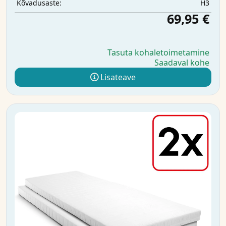
H3
Kõvadusaste:
69,95 €
Tasuta kohaletoimetamine
Saadaval kohe
Lisateave