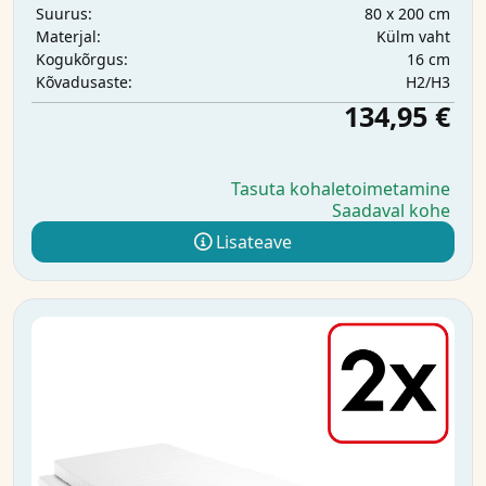
80 x 200 cm
Suurus:
Külm vaht
Materjal:
16 cm
Kogukõrgus:
H2/H3
Kõvadusaste:
134,95 €
Tasuta kohaletoimetamine
Saadaval kohe
Lisateave