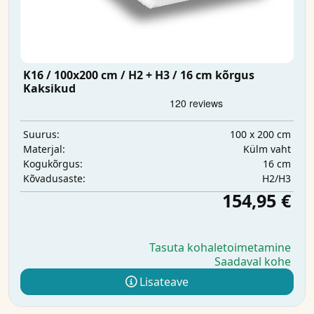
K16 / 100x200 cm / H2 + H3 / 16 cm kõrgus
Kaksikud
100 x 200 cm
Suurus:
Külm vaht
Materjal:
16 cm
Kogukõrgus:
H2/H3
Kõvadusaste:
154,95 €
Tasuta kohaletoimetamine
Saadaval kohe
Lisateave