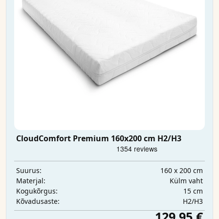
CloudComfort Premium 160x200 cm H2/H3
160 x 200 cm
Suurus:
Külm vaht
Materjal:
15 cm
Kogukõrgus:
H2/H3
Kõvadusaste:
129,95 €