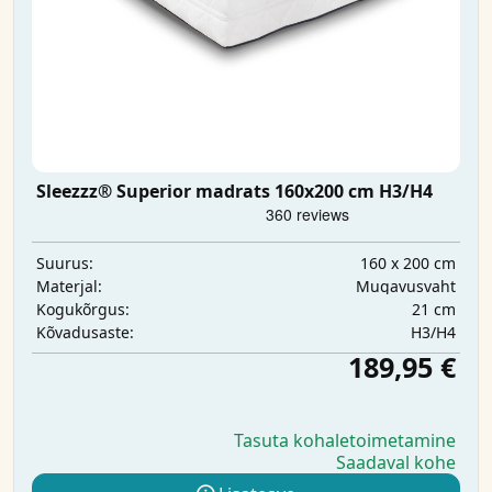
Sleezzz® Superior madrats 160x200 cm H3/H4
160 x 200 cm
Suurus:
Mugavusvaht
Materjal:
21 cm
Kogukõrgus:
H3/H4
Kõvadusaste:
189,95 €
Tasuta kohaletoimetamine
Saadaval kohe