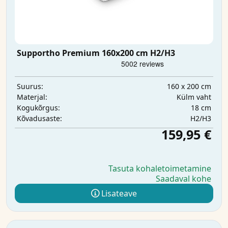
Supportho Premium 160x200 cm H2/H3
160 x 200 cm
Suurus:
Külm vaht
Materjal:
18 cm
Kogukõrgus:
H2/H3
Kõvadusaste:
159,95 €
Tasuta kohaletoimetamine
Saadaval kohe
Lisateave