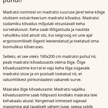
Madratsi ostmisel on madratsi suuruse järel teine kõige
olulisem ostukriteerium madratsi kõvadus. Madratsi
südamiku kõvadus mõjutab otsustavalt keha
survetaluvust. Keha saab lõõgastuda ja nautida
rahulikku ööd ainult siis, kui selgroog on une ajal
ergonoomiliselt õigesti leevendatud ja toetatud oma
loomulikus kõveruses.
Selleks, et see oleks 160x200 cm madratsi puhul nii,
peab madratsi kõvadusaste olema õige. Õige
kõvadusastme korral ei vaju keha liiga sügavale
madratsi sisse ja on püsivalt toetatud nii, et
valuohtlikest piirkondadest vabaneb surve.
Määrake õige kõvadusaste:
Madratsi vajaliku
kõvadusastme saab hõlpsasti kindlaks määrata teie
kehakaalu alusel. Kergemad inimesed vajavad
magamise ajal tavaliselt vähem tuge, seega sobib