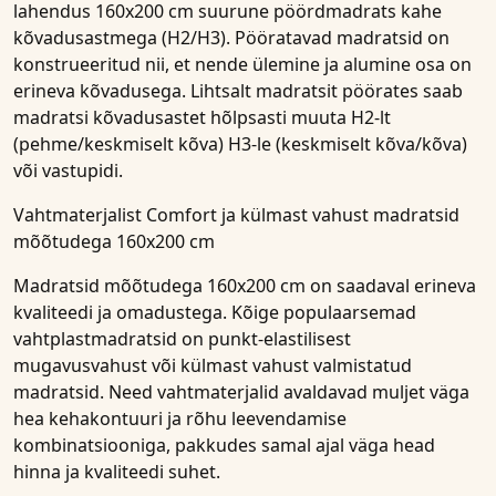
lahendus
160x200 cm suurune
pöördmadrats
kahe
kõvadusastmega (H2/H3)
. Pööratavad madratsid on
konstrueeritud nii, et nende ülemine ja alumine osa on
erineva kõvadusega. Lihtsalt madratsit pöörates saab
madratsi kõvadusastet hõlpsasti muuta H2-lt
(pehme/keskmiselt kõva) H3-le (keskmiselt kõva/kõva)
või vastupidi.
Vahtmaterjalist Comfort ja külmast vahust madratsid
mõõtudega 160x200 cm
Madratsid mõõtudega 160x200 cm on saadaval erineva
kvaliteedi ja omadustega. Kõige populaarsemad
vahtplastmadratsid on punkt-elastilisest
mugavusvahust või külmast vahust valmistatud
madratsid. Need vahtmaterjalid avaldavad muljet väga
hea kehakontuuri ja rõhu leevendamise
kombinatsiooniga, pakkudes samal ajal väga head
hinna ja kvaliteedi suhet.