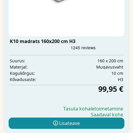
K10 madrats 160x200 cm H3
160 x 200 cm
Suurus:
Mugavusvaht
Materjal:
10 cm
Kogukõrgus:
H3
Kõvadusaste:
99,95 €
Tasuta kohaletoimetamine
Saadaval kohe
Lisateave