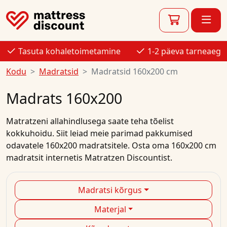
Tasuta kohaletoimetamine
1-2 päeva tarneaeg
Kodu
Madratsid
Madratsid 160x200 cm
Madrats 160x200
Matratzeni allahindlusega
saate teha tõelist
kokkuhoidu. Siit leiad meie parimad
pakkumised
odavatele
160x200
madratsitele.
Osta
oma
160x200 cm
madratsit
internetis
Matratzen Discountist.
Madratsi kõrgus
Materjal