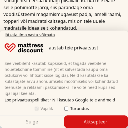
Midagi head ei saa kunagi piisavalt. Kui ka teie elate
selle põhimõtte järgi, siis parandage oma
voodisüsteemi magamismugavust padja, lamelliraami,
topperi või madratsikaitsega, mis on teie uuele
madratsile ideaalselt kohandatud.
Jätkata ilma vastu võtmata
Sest käsi südamel: uus 160x200 cm suurune madrats
võib sinu magamist oluliselt parandada ja mugavamaks
austab teie privaatsust
muuta. Siiski on see vaid osaliselt vastutav voodis
magamise kvaliteedi eest. Teine osa on hea lamelliraam,
See veebileht kasutab küpsiseid, et tagada veebilehe
mugav padi ja vajaduse korral täiendav madratsitopper.
nõuetekohane toimimine (nt et salvestada kaupu oma
ostukorvi või lihtsalt sisse logida). Neid kasutatakse ka
Meie veebipoest leiad kõik, mida vajad hea une ja une
külastajate arvu anonüümseks mõõtmiseks või kohandatud
kvaliteedi parandamiseks. Avastage meie ulatuslik valik
teenuste ja reklaami pakkumiseks. Te võite need küpsised
taskukohaseid
lamelliraamid
,
madratsipealsed
,
igal ajal keelata.
madratsikaitsmed
,
padjad
ja
kaelatugipadjad
.
·
Loe privaatsuspoliitikat
Nii kasutab Google teie andmeid
Vajalik
Turundus
Sulge
Aktsepteeri