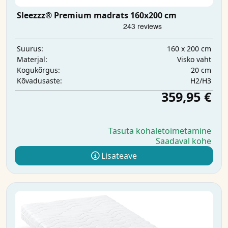
Sleezzz® Premium madrats 160x200 cm
160 x 200 cm
Suurus:
Visko vaht
Materjal:
20 cm
Kogukõrgus:
H2/H3
Kõvadusaste:
359,95 €
Tasuta kohaletoimetamine
Saadaval kohe
Lisateave