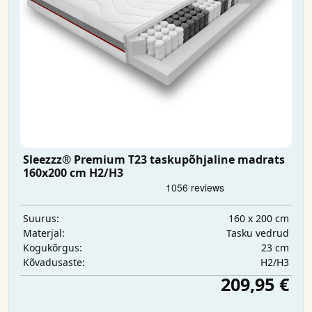
Sleezzz® Premium T23 taskupõhjaline madrats
160x200 cm H2/H3
160 x 200 cm
Suurus:
Tasku vedrud
Materjal:
23 cm
Kogukõrgus:
H2/H3
Kõvadusaste:
209,95 €