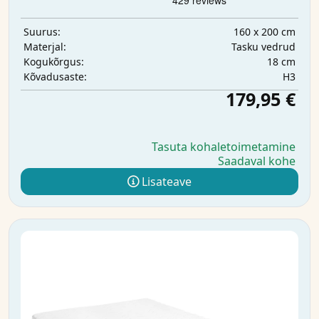
160 x 200 cm
Suurus:
Tasku vedrud
Materjal:
18 cm
Kogukõrgus:
H3
Kõvadusaste:
179,95 €
Tasuta kohaletoimetamine
Saadaval kohe
Lisateave