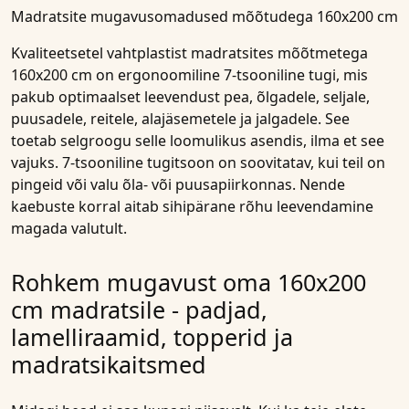
Madratsite mugavusomadused mõõtudega 160x200 cm
Kvaliteetsetel
vahtplastist madratsites mõõtmetega
160x200 cm on ergonoomiline 7-tsooniline tugi, mis
pakub optimaalset leevendust pea, õlgadele, seljale,
puusadele, reitele, alajäsemetele ja jalgadele. See
toetab selgroogu selle loomulikus asendis, ilma et see
vajuks. 7-tsooniline tugitsoon on soovitatav, kui teil on
pingeid või valu õla- või puusapiirkonnas. Nende
kaebuste korral aitab sihipärane rõhu leevendamine
magada valutult.
Rohkem mugavust oma 160x200
cm madratsile - padjad,
lamelliraamid, topperid ja
madratsikaitsmed