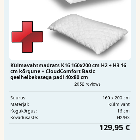
Külmavahtmadrats K16 160x200 cm H2 + H3 16
cm kõrgune + CloudComfort Basic
geelhelbekesega padi 40x80 cm
160 x 200 cm
Suurus:
Külm vaht
Materjal:
16 cm
Kogukõrgus:
H2/H3
Kõvadusaste:
129,95 €