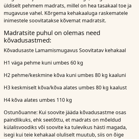
üldiselt pehmem madrats, millel on hea tasakaal toe ja
mugavuse vahel. Kõrgema kehakaaluga raskematele
inimestele soovitatakse kõvemat madratsit.
Madratsite puhul on olemas need
kõvadusastmed:
Kõvadusaste
Lamamismugavus
Soovitatav kehakaal
H1 väga pehme kuni umbes 60 kg
H2 pehme/keskmine kõva kuni umbes 80 kg kaaluni
H3 keskmiselt kõva/kõva alates umbes 80 kg kaalust
H4 kõva alates umbes 110 kg
Ostunõuanne:
Kui soovite jääda kõvadusastme osas
paindlikuks, ehk seetõttu, et madrats on mõeldud
külalisvoodiks või soovite ka tulevikus hästi magada,
isegi kui teie kehakaal oluliselt muutub, siis on õige