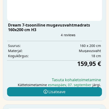
Dream 7-tsooniline mugavusvahtmadrats
160x200 cm H3
160 x 200 cm
Suurus:
Mugavusvaht
Materjal:
18 cm
Kogukõrgus:
159,95 €
Tasuta kohaletoimetamine
Kättetoimetamine
esmaspäev, 07. september
järgi.
Lisateave