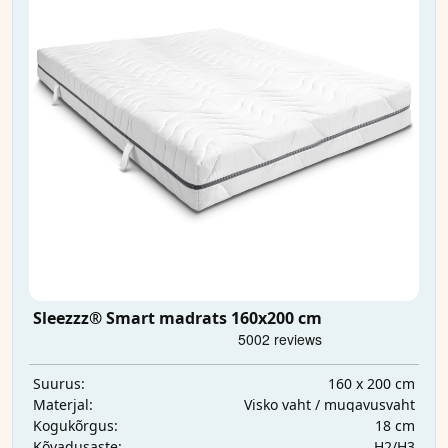
Sleezzz® Smart madrats 160x200 cm
160 x 200 cm
Suurus:
Visko vaht / mugavusvaht
Materjal:
18 cm
Kogukõrgus:
H2/H3
Kõvadusaste: