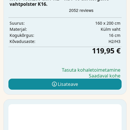
vahtpolster K16.
160 x 200 cm
Suurus:
Külm vaht
Materjal:
16 cm
Kogukõrgus:
H2/H3
Kõvadusaste:
119,95 €
Tasuta kohaletoimetamine
Saadaval kohe
Lisateave