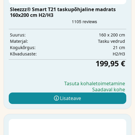
Sleezzz® Smart T21 taskupõhjaline madrats
160x200 cm H2/H3
160 x 200 cm
Suurus:
Tasku vedrud
Materjal:
21 cm
Kogukõrgus:
H2/H3
Kõvadusaste:
199,95 €
Tasuta kohaletoimetamine
Saadaval kohe
Lisateave