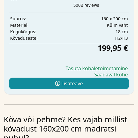
160 x 200 cm
Suurus:
Külm vaht
Materjal:
18 cm
Kogukõrgus:
H2/H3
Kõvadusaste:
199,95 €
Tasuta kohaletoimetamine
Saadaval kohe
Lisateave
Kõva või pehme? Kes vajab millist
kõvadust 160x200 cm madratsi
puhul?