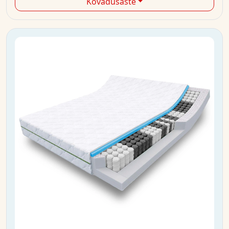
Kõvadusaste