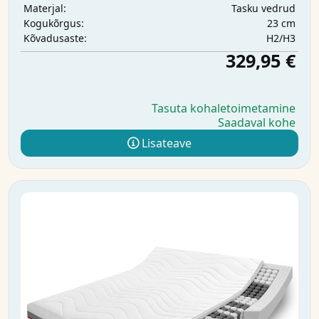
Tasku vedrud
Materjal:
23 cm
Kogukõrgus:
H2/H3
Kõvadusaste:
329,95 €
Tasuta kohaletoimetamine
Saadaval kohe
Lisateave