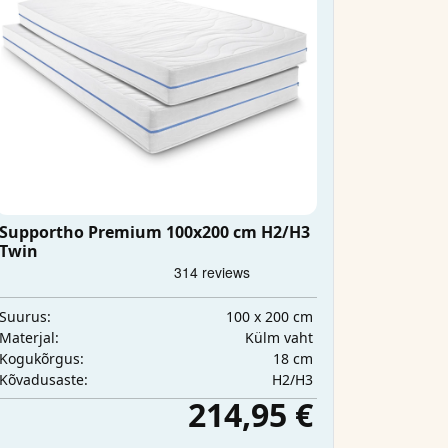
Supportho Premium 100x200 cm H2/H3
Twin
100 x 200 cm
Suurus:
Külm vaht
Materjal:
18 cm
Kogukõrgus:
H2/H3
Kõvadusaste:
214,95 €