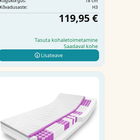
18 cm
Kogukõrgus:
H3
Kõvadusaste:
119,95 €
Tasuta kohaletoimetamine
Saadaval kohe
Lisateave