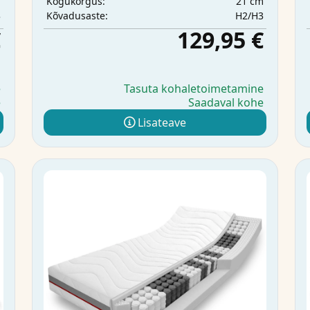
m
21 cm
Kogukõrgus:
3
H2/H3
Kõvadusaste:
€
129,95 €
e
Tasuta kohaletoimetamine
e
Saadaval kohe
Lisateave