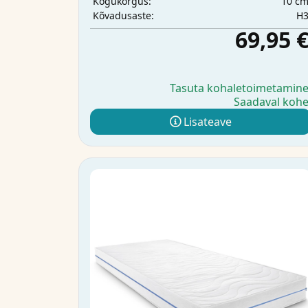
10 c
Kogukõrgus:
H
Kõvadusaste:
69,95 
Tasuta kohaletoimetamin
Saadaval koh
Lisateave