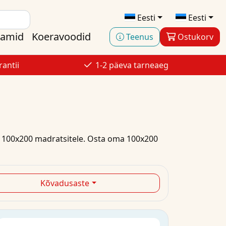
Eesti
Eesti
aamid
Koeravoodid
Teenus
Ostukorv
antii
1-2 päeva tarneaeg
100x200
madratsitele.
Osta
oma
100x200
Kõvadusaste