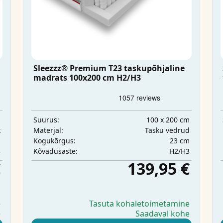
Sleezzz® Premium T23 taskupõhjaline
madrats 100x200 cm H2/H3
m
100 x 200 cm
Suurus:
t
Tasku vedrud
Materjal:
m
23 cm
Kogukõrgus:
3
H2/H3
Kõvadusaste:
€
139,95 €
e
Tasuta kohaletoimetamine
e
Saadaval kohe