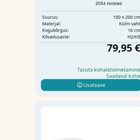
100 x 200 c
Suurus:
Külm vah
Materjal:
16 c
Kogukõrgus:
H2/H
Kõvadusaste:
79,95 
Tasuta kohaletoimetamin
Saadaval koh
Lisateave