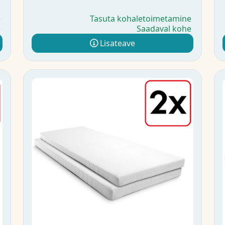
e
Tasuta kohaletoimetamine
e
Saadaval kohe
Lisateave