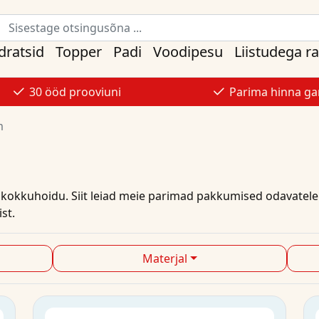
ratsid
Topper
Padi
Voodipesu
Liistudega r
30 ööd prooviuni
Parima hinna gar
m
t kokkuhoidu. Siit leiad meie parimad
pakkumised
odavatele
st.
Materjal