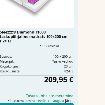
Sleezzz® Diamond T1000
taskupõhjaline madrats 100x200 cm
H2/H3
100 x 200 cm
Suurus:
Tasku vedrud
Materjal:
23 cm
Kogukõrgus:
H2/H3
Kõvadusaste:
209,95 €
Tasuta kohaletoimetamine
Kättetoimetamine
reede, 14. august
järgi.