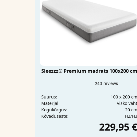
Sleezzz® Premium madrats 100x200 c
100 x 200 c
Suurus:
Visko vah
Materjal:
20 c
Kogukõrgus:
H2/H
Kõvadusaste:
229,95 