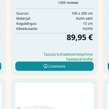
m
100 x 200 cm
Suurus:
t
Külm vaht
Materjal:
m
15 cm
Kogukõrgus:
3
H2/H3
Kõvadusaste:
€
89,95 €
e
Tasuta kohaletoimetamine
e
Saadaval kohe
Lisateave