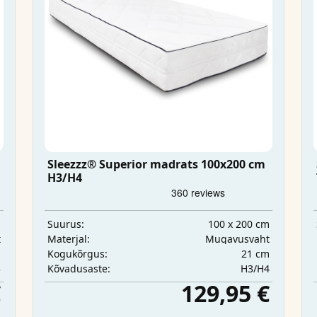
m
Sleezzz® Superior madrats 100x200 cm
H3/H4
m
100 x 200 cm
Suurus:
t
Mugavusvaht
Materjal:
m
21 cm
Kogukõrgus:
3
H3/H4
Kõvadusaste:
€
129,95 €