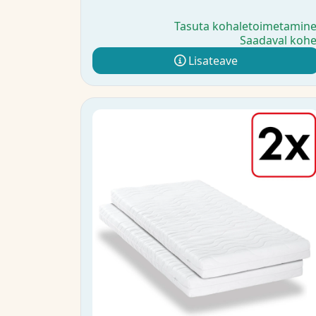
Tasuta kohaletoimetamin
Saadaval koh
Lisateave