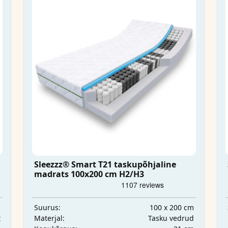
Sleezzz® Smart T21 taskupõhjaline
madrats 100x200 cm H2/H3
m
100 x 200 cm
Suurus:
t
Tasku vedrud
Materjal: