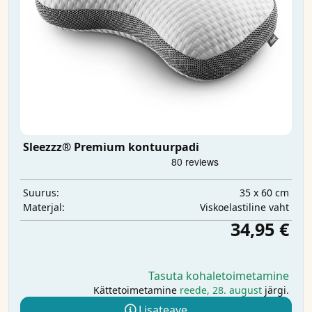
Sleezzz® Premium kontuurpadi
35 x 60 cm
Suurus:
Viskoelastiline vaht
Materjal:
34,95 €
Tasuta kohaletoimetamine
Kättetoimetamine
reede, 28. august
järgi.
Lisateave