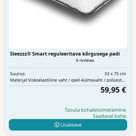
Sleezzz® Smart reguleeritava kõrgusega padi
33 x 75 cm
Suurus:
Viskoelastiline vaht / geel-külmavaht / polüestervatt
Materjal:
59,95 €
Tasuta kohaletoimetamine
Saadaval kohe
Lisateave