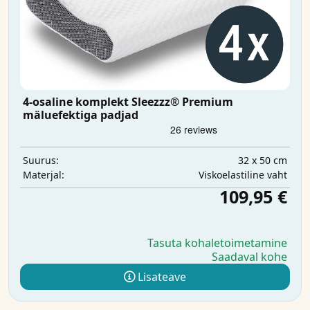
4-osaline komplekt Sleezzz® Premium
mäluefektiga padjad
32 x 50 cm
Suurus:
Viskoelastiline vaht
Materjal:
109,95 €
Tasuta kohaletoimetamine
Saadaval kohe
Lisateave