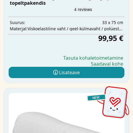
topeltpakendis
33 x 75 cm
Suurus:
Viskoelastiline vaht / geel-külmavaht / polüestervatt
Materjal:
99,95 €
Tasuta kohaletoimetamine
Saadaval kohe
Lisateave