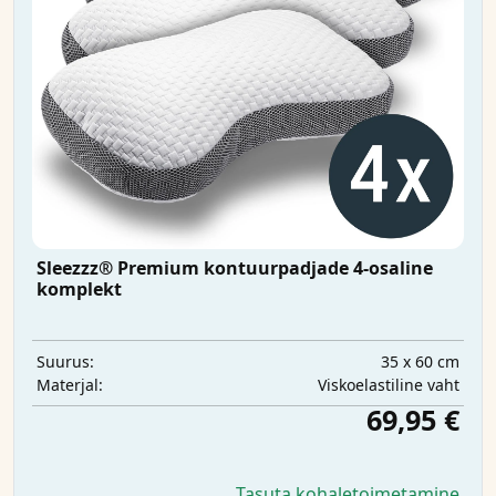
Sleezzz® Premium kontuurpadjade 4-osaline
komplekt
35 x 60 cm
Suurus:
Viskoelastiline vaht
Materjal:
69,95 €
Tasuta kohaletoimetamine