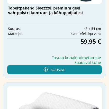
Topeltpakend Sleezzz® premium geel
vahtpolstri kontuur- ja kõhupadjadest
45 x 54 cm
Suurus:
Geel-efektiga vaht
Materjal:
59,95 €
Tasuta kohaletoimetamine
Saadaval kohe
Lisateave