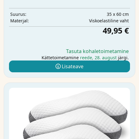
35 x 60 cm
Suurus:
Viskoelastiline vaht
Materjal:
49,95 €
Tasuta kohaletoimetamine
Kättetoimetamine
reede, 28. august
järgi.
Lisateave