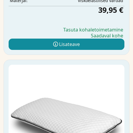
Viskoelastilised vardad
Materjal:
39,95 €
Tasuta kohaletoimetamine
Saadaval kohe
Lisateave