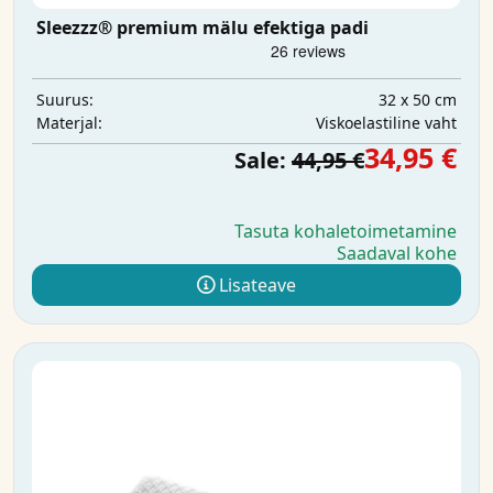
Sleezzz® premium mälu efektiga padi
32 x 50 cm
Suurus:
Viskoelastiline vaht
Materjal:
34,95 €
Sale:
44,95 €
Tasuta kohaletoimetamine
Saadaval kohe
Lisateave