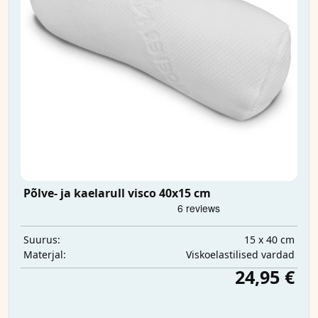
Põlve- ja kaelarull visco 40x15 cm
15 x 40 cm
Suurus:
Viskoelastilised vardad
Materjal:
24,95 €