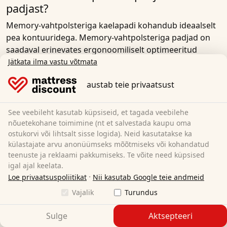
padjast?
Memory-vahtpolsteriga kaelapadi kohandub ideaalselt
pea kontuuridega. Memory-vahtpolsteriga padjad on
saadaval erinevates ergonoomiliselt optimeeritud
kujudes ning fikseeritud ja reguleeritava kõrgusega, et
Jätkata ilma vastu võtmata
tagada kaelalüli optimaalne toetus igas
austab teie privaatsust
magamisasendis.
Termoelastiline vaht reageerib kehasoojusele ja survele.
See veebileht kasutab küpsiseid, et tagada veebilehe
Nende eripärade tõttu kohandub mälupolster ideaalselt
nõuetekohane toimimine (nt et salvestada kaupu oma
pea ja õlgade kontuuridega ning tagab pea ja kaela
ostukorvi või lihtsalt sisse logida). Neid kasutatakse ka
anatoomiliselt õige asendi. Selg ei ole ülepingutatud
külastajate arvu anonüümseks mõõtmiseks või kohandatud
ega painutatud, mis võib põhjustada pinget ja valu.
teenuste ja reklaami pakkumiseks. Te võite need küpsised
igal ajal keelata.
Algselt arendas NASA kosmosesõidukite pilootide
·
Loe privaatsuspoliitikat
Nii kasutab Google teie andmeid
istmete jaoks välja mälumoodustuv vaht, tuntud ka kui
Vajalik
Turundus
mälumoodustuv vaht, mälumoodustuv vaht või
vormimälumoodustuv vaht, et absorbeerida stardi ajal
Sulge
Aktsepteeri
tekkivat tohutut survet. Tänapäeval kasutatakse seda