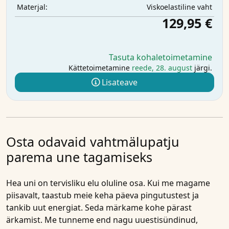
Viskoelastiline vaht
Materjal:
129,95 €
Tasuta kohaletoimetamine
Kättetoimetamine
reede, 28. august
järgi.
Lisateave
Osta odavaid vahtmälupatju
parema une tagamiseks
Hea uni on tervisliku elu oluline osa. Kui me magame
piisavalt, taastub meie keha päeva pingutustest ja
tankib uut energiat. Seda märkame kohe pärast
ärkamist. Me tunneme end nagu uuestisündinud,