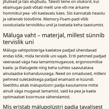
jõulised ja täis elujõudu. Täiesti teine on olukord, kui
ebamugav padi võtab meilt une või me ärkame
hommikul pea- või kaelavalu käes. Siis kannatab heaolu
ja väheneb töövõime. Memory-Foam-padi võib
soodustada tervislikku und ja toetada keha taastumist.
Mäluga vaht – materjal, millest sünnib
tervislik uni
Mäluga vahtpolsteriga kaelatoe padjad ühendavad
endas kõik, mida tervislik uni vajab. Eriti pehmed padjad
veenavad väga hea lamamismugavuse, ergonoomilise
kaela- ja õlatugede ning keha suhtes saavutatava
ainulaadse kohanduvusega. Need on omadused, milleni
pehmed suletäidisega padjad enamasti ei küündi.
Seetõttu aitab mälupolüstri padja kasutamine mitte
ainult väga mugavat lamamist, vaid ka pea ja kaela
optimaalset koormuse vähendamist.
Mis eristab mälupolüstri padja tavalisest