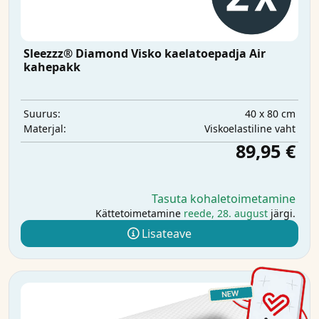
Sleezzz® Diamond Visko kaelatoepadja Air
kahepakk
40 x 80 cm
Suurus:
Viskoelastiline vaht
Materjal:
89,95 €
Tasuta kohaletoimetamine
Kättetoimetamine
reede, 28. august
järgi.
Lisateave