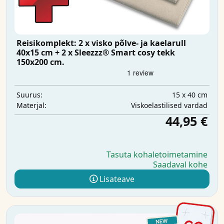
Reisikomplekt: 2 x visko põlve- ja kaelarull
40x15 cm + 2 x Sleezzz® Smart cosy tekk
150x200 cm.
15 x 40 cm
Suurus:
Viskoelastilised vardad
Materjal:
44,95 €
Tasuta kohaletoimetamine
Saadaval kohe
Lisateave