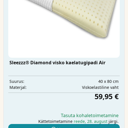
Sleezzz® Diamond visko kaelatugipadi Air
40 x 80 cm
Suurus:
Viskoelastiline vaht
Materjal:
59,95 €
Tasuta kohaletoimetamine
Kättetoimetamine
reede, 28. august
järgi.