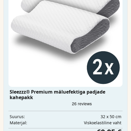
Sleezzz® Premium mäluefektiga padjade
kahepakk
32 x 50 cm
Suurus:
Viskoelastiline vaht
Materjal: