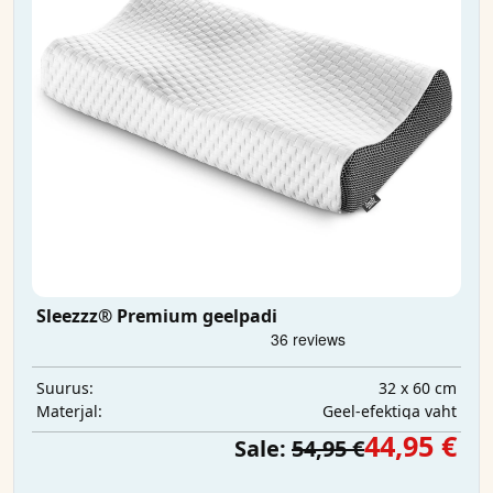
Sleezzz® Premium geelpadi
32 x 60 cm
Suurus:
Geel-efektiga vaht
Materjal:
44,95 €
Sale:
54,95 €