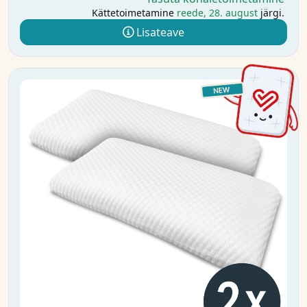
Kättetoimetamine
reede, 28. august
järgi.
Lisateave