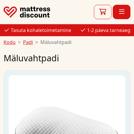
Tasuta kohaletoimetamine
1-2 päeva tarneaeg
Kodu
Padi
Mäluvahtpadi
Mäluvahtpadi