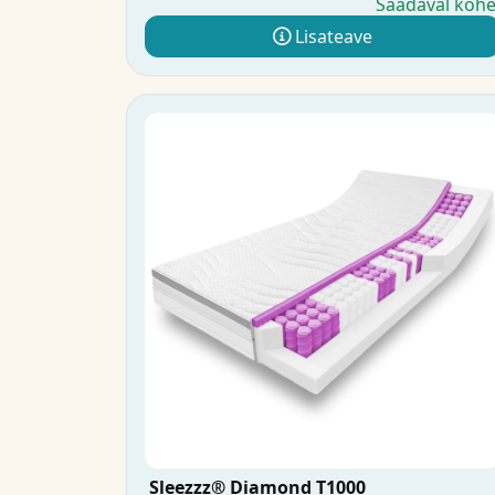
Saadaval koh
Lisateave
Sleezzz® Diamond T1000