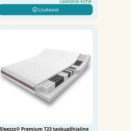
Saadaval kohe
Lisateave
Sleezzz® Premium T23 taskupõhjaline