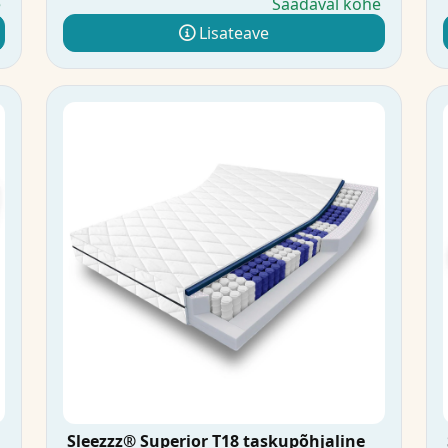
e
Saadaval kohe
Lisateave
Sleezzz® Superior T18 taskupõhjaline