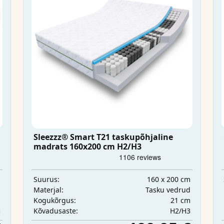
Sleezzz® Smart T21 taskupõhjaline
madrats 160x200 cm H2/H3
m
160 x 200 cm
Suurus:
d
Tasku vedrud
Materjal:
m
21 cm
Kogukõrgus:
3
H2/H3
Kõvadusaste: