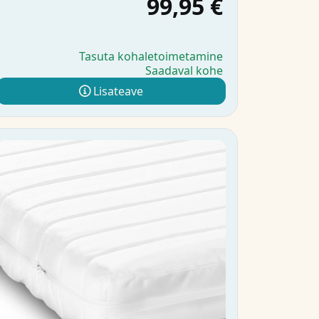
99,95 €
Tasuta kohaletoimetamine
Saadaval kohe
Lisateave