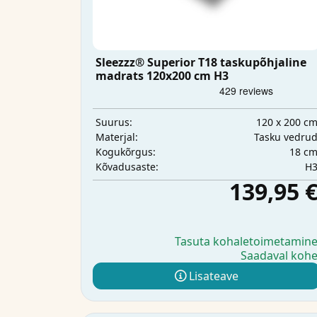
Sleezzz® Superior T18 taskupõhjaline
madrats 120x200 cm H3
120 x 200 c
Suurus:
Tasku vedru
Materjal:
18 c
Kogukõrgus:
H
Kõvadusaste:
139,95 
Tasuta kohaletoimetamin
Saadaval koh
Lisateave