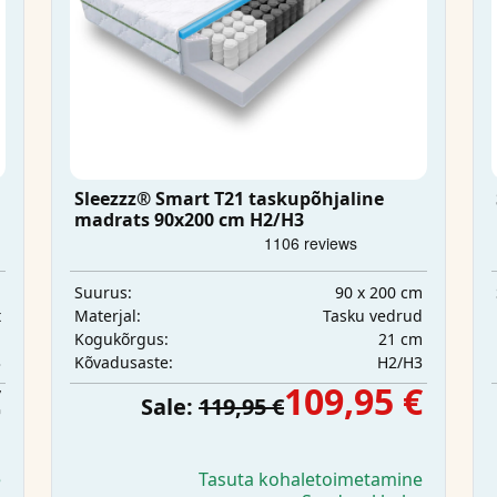
Sleezzz® Smart T21 taskupõhjaline
madrats 90x200 cm H2/H3
m
90 x 200 cm
Suurus:
t
Tasku vedrud
Materjal:
m
21 cm
Kogukõrgus:
3
H2/H3
Kõvadusaste:
€
109,95 €
Sale:
119,95 €
e
Tasuta kohaletoimetamine