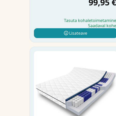
99,95 
Tasuta kohaletoimetamin
Saadaval koh
Lisateave