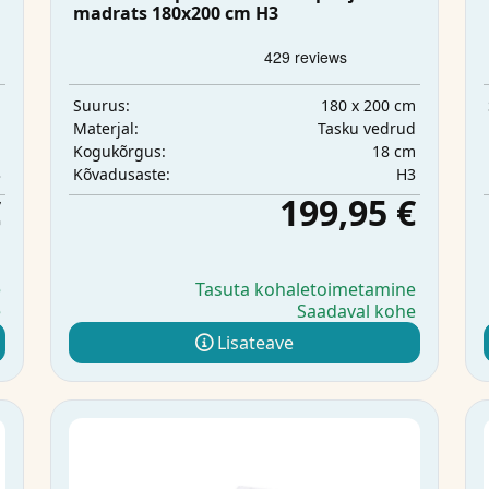
madrats 180x200 cm H3
m
180 x 200 cm
Suurus:
d
Tasku vedrud
Materjal:
m
18 cm
Kogukõrgus:
3
H3
Kõvadusaste:
€
199,95 €
e
Tasuta kohaletoimetamine
e
Saadaval kohe
Lisateave