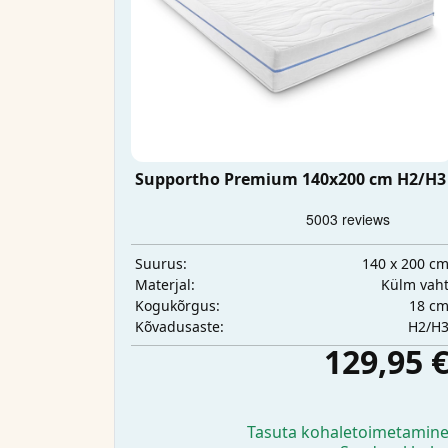
Supportho Premium 140x200 cm H2/H3
140 x 200 c
Suurus:
Külm vah
Materjal:
18 c
Kogukõrgus:
H2/H
Kõvadusaste:
129,95 
Tasuta kohaletoimetamin