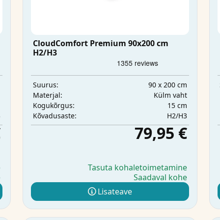
CloudComfort Premium 90x200 cm
H2/H3
m
90 x 200 cm
Suurus:
d
Külm vaht
Materjal:
m
15 cm
Kogukõrgus:
3
H2/H3
Kõvadusaste:
€
79,95 €
e
Tasuta kohaletoimetamine
e
Saadaval kohe
Lisateave