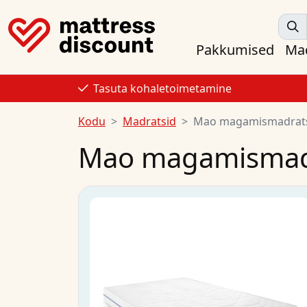
Pakkumised
Mad
Tasuta kohaletoimetamine
Kodu
Madratsid
Mao magamismadrat
Mao magamismad