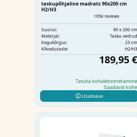
taskupõhjaline madrats 90x200 cm
H2/H3
90 x 200 c
Suurus:
Tasku vedru
Materjal:
23 c
Kogukõrgus:
H2/H
Kõvadusaste:
189,95 
Tasuta kohaletoimetamin
Saadaval koh
Lisateave