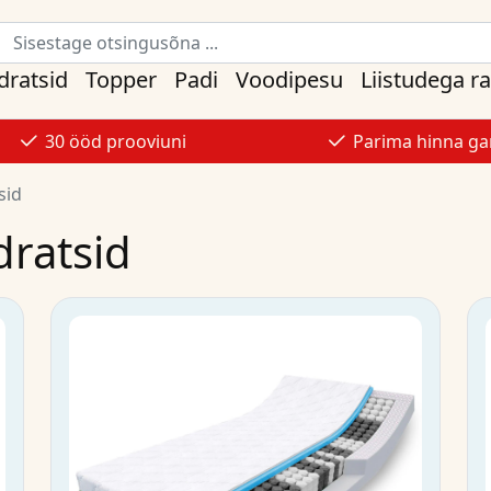
ratsid
Topper
Padi
Voodipesu
Liistudega r
30 ööd prooviuni
Parima hinna gar
sid
ratsid