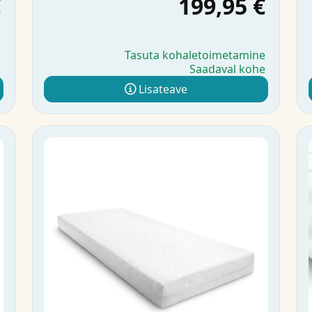
€
199,95 €
e
Tasuta kohaletoimetamine
e
Saadaval kohe
Lisateave