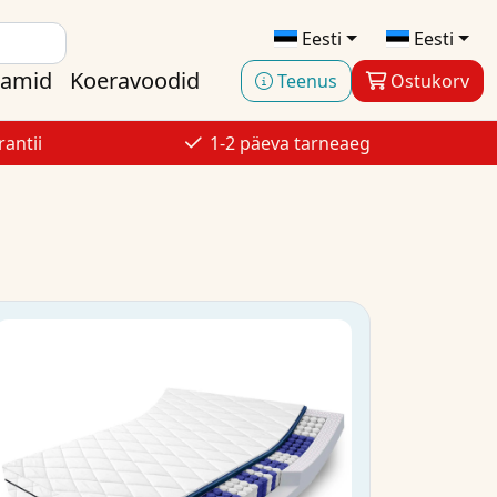
Eesti
Eesti
aamid
Koeravoodid
Teenus
Ostukorv
antii
1-2 päeva tarneaeg