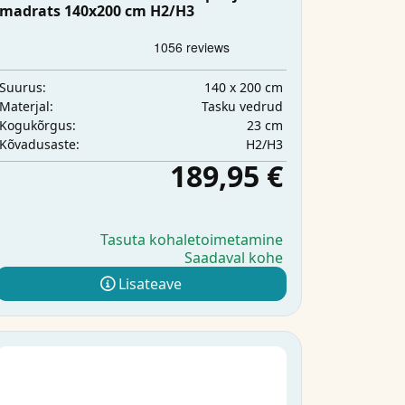
madrats 140x200 cm H2/H3
140 x 200 cm
Suurus:
Tasku vedrud
Materjal:
23 cm
Kogukõrgus:
H2/H3
Kõvadusaste:
189,95 €
Tasuta kohaletoimetamine
Saadaval kohe
Lisateave