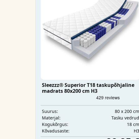
Sleezzz® Superior T18 taskupõhjaline
madrats 80x200 cm H3
80 x 200 c
Suurus:
Tasku vedru
Materjal:
18 c
Kogukõrgus:
H
Kõvadusaste: