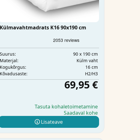
Külmavahtmadrats K16 90x190 cm
90 x 190 cm
Suurus:
Külm vaht
Materjal:
16 cm
Kogukõrgus:
H2/H3
Kõvadusaste:
69,95 €
Tasuta kohaletoimetamine
Saadaval kohe
Lisateave