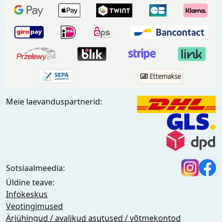
Ettemakse
Meie laevanduspartnerid:
Sotsiaalmeedia:
Üldine teave:
Infokeskus
Veotingimused
Äriühingud / avalikud asutused / võtmekontod