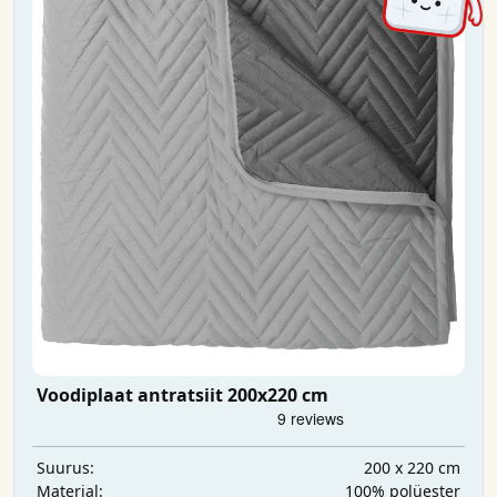
Voodiplaat antratsiit 200x220 cm
200 x 220 cm
Suurus:
100% polüester
Materjal: