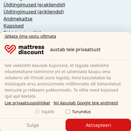
Üldtingimused (erakliendid)
Üldtingimused (ärikliendid)
Andmekaitse
Küpsised
Tühistamispoliitika
Jätkata ilma vastu võtmata
Jälg
Lepingust taganemine
austab teie privaatsust
Sleezzz GmbH
See veebileht kasutab küpsiseid, et tagada veebilehe
Grebbener Str. 7
nõuetekohane toimimine (nt et salvestada kaupu oma
52525 Heinsberg
ostukorvi või lihtsalt sisse logida). Neid kasutatakse ka
külastajate arvu anonüümseks mõõtmiseks või kohandatud
Saksamaa
teenuste ja reklaami pakkumiseks. Te võite need küpsised
E-Mail:
customer-service@matratzen.discount
igal ajal keelata.
·
Kõik hinnad koos käibemaksuga.
Loe privaatsuspoliitikat
Nii kasutab Google teie andmeid
Vajalik
Turundus
Sulge
Aktsepteeri