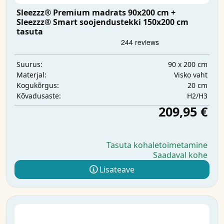
Sleezzz® Premium madrats 90x200 cm +
Sleezzz® Smart soojendustekki 150x200 cm
tasuta
90 x 200 cm
Suurus:
Visko vaht
Materjal:
20 cm
Kogukõrgus:
H2/H3
Kõvadusaste:
209,95 €
Tasuta kohaletoimetamine
Saadaval kohe
Lisateave