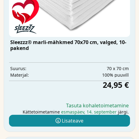
Sleezzz® marli-mähkmed 70x70 cm, valged, 10-
pakend
70 x 70 cm
Suurus:
100% puuvill
Materjal:
24,95 €
Tasuta kohaletoimetamine
Kättetoimetamine
esmaspäev, 14. september
järgi.
Lisateave