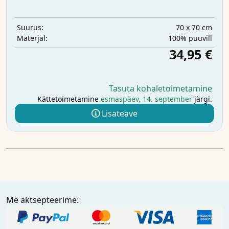
70 x 70 cm
Suurus:
100% puuvill
Materjal:
34,95 €
Tasuta kohaletoimetamine
Kättetoimetamine
esmaspäev, 14. september
järgi.
Lisateave
Me aktsepteerime: