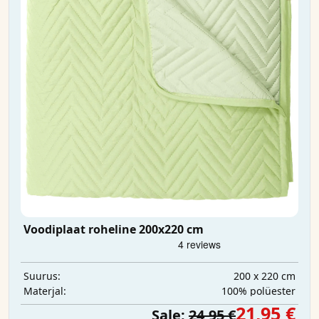
Voodiplaat roheline 200x220 cm
200 x 220 cm
Suurus:
100% polüester
Materjal:
21,95 €
Sale:
24,95 €