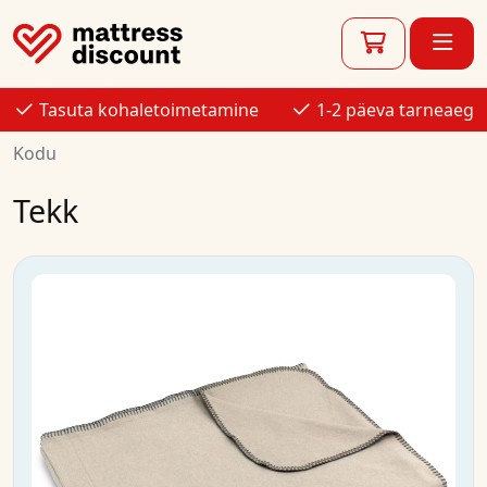
Tasuta kohaletoimetamine
1-2 päeva tarneaeg
Kodu
Tekk