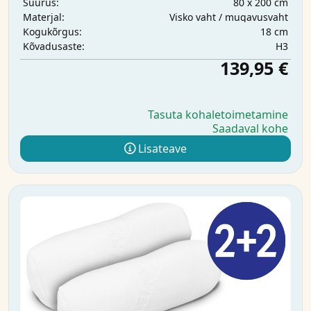
80 x 200 cm
Suurus:
Visko vaht / mugavusvaht
Materjal:
18 cm
Kogukõrgus:
H3
Kõvadusaste:
139,95 €
Tasuta kohaletoimetamine
Saadaval kohe
Lisateave