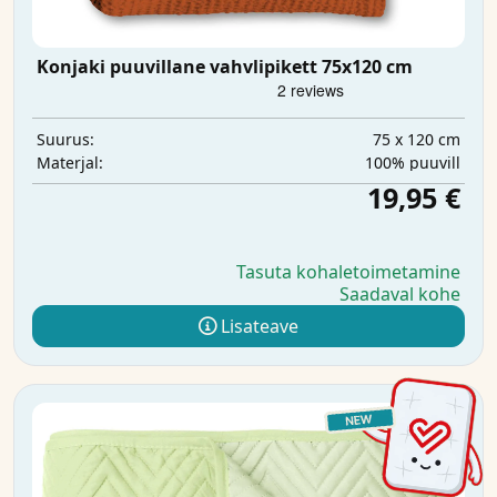
Konjaki puuvillane vahvlipikett 75x120 cm
75 x 120 cm
Suurus:
100% puuvill
Materjal:
19,95 €
Tasuta kohaletoimetamine
Saadaval kohe
Lisateave