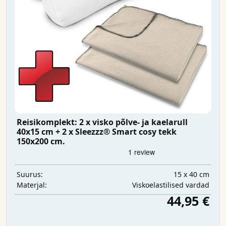
Reisikomplekt: 2 x visko põlve- ja kaelarull
40x15 cm + 2 x Sleezzz® Smart cosy tekk
150x200 cm.
15 x 40 cm
Suurus:
Viskoelastilised vardad
Materjal:
44,95 €