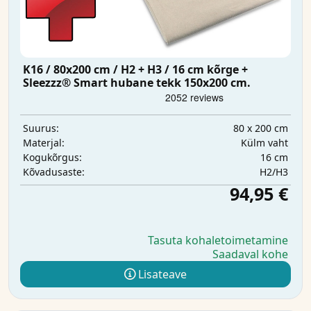
K16 / 80x200 cm / H2 + H3 / 16 cm kõrge +
Sleezzz® Smart hubane tekk 150x200 cm.
80 x 200 cm
Suurus:
Külm vaht
Materjal:
16 cm
Kogukõrgus:
H2/H3
Kõvadusaste:
94,95 €
Tasuta kohaletoimetamine
Saadaval kohe
Lisateave