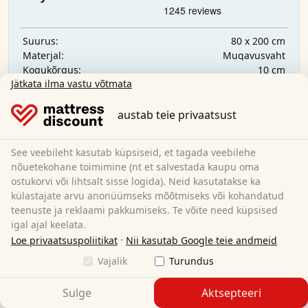
80 x 200 cm
Suurus:
Mugavusvaht
Materjal:
10 cm
Kogukõrgus:
Jätkata ilma vastu võtmata
H3
Kõvadusaste:
79,95 €
austab teie privaatsust
Tasuta kohaletoimetamine
See veebileht kasutab küpsiseid, et tagada veebilehe
Saadaval kohe
nõuetekohane toimimine (nt et salvestada kaupu oma
ostukorvi või lihtsalt sisse logida). Neid kasutatakse ka
Lisateave
külastajate arvu anonüümseks mõõtmiseks või kohandatud
teenuste ja reklaami pakkumiseks. Te võite need küpsised
igal ajal keelata.
·
Loe privaatsuspoliitikat
Nii kasutab Google teie andmeid
Vajalik
Turundus
Sulge
Aktsepteeri