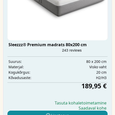
Sleezzz® Premium madrats 80x200 cm
80 x 200 cm
Suurus:
Visko vaht
Materjal:
20 cm
Kogukõrgus:
H2/H3
Kõvadusaste:
189,95 €
Tasuta kohaletoimetamine
Saadaval kohe