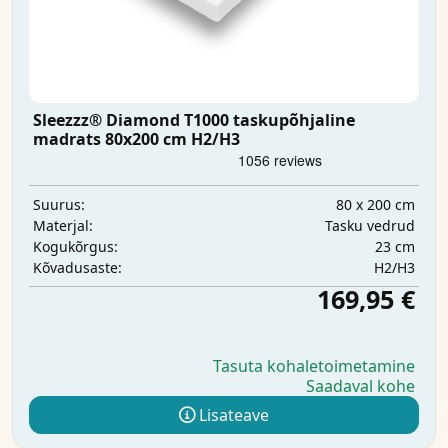
Sleezzz® Diamond T1000 taskupõhjaline
madrats 80x200 cm H2/H3
80 x 200 cm
Suurus:
Tasku vedrud
Materjal:
23 cm
Kogukõrgus:
H2/H3
Kõvadusaste:
169,95 €
Tasuta kohaletoimetamine
Saadaval kohe
Lisateave