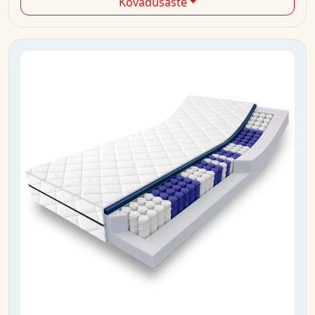
Kõvadusaste