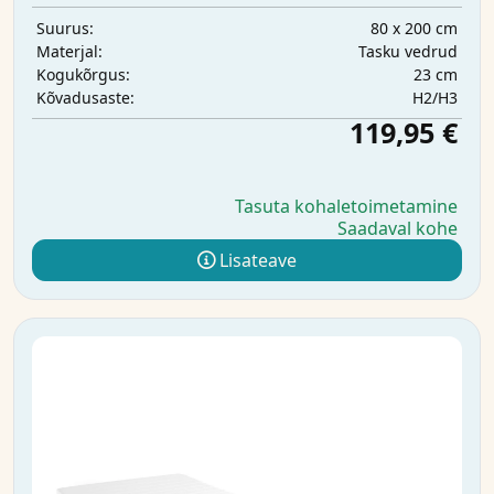
80 x 200 cm
Suurus:
Tasku vedrud
Materjal:
23 cm
Kogukõrgus:
H2/H3
Kõvadusaste:
119,95 €
Tasuta kohaletoimetamine
Saadaval kohe
Lisateave