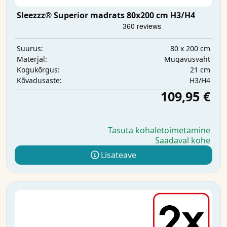
Sleezzz® Superior madrats 80x200 cm H3/H4
80 x 200 cm
Suurus:
Mugavusvaht
Materjal:
21 cm
Kogukõrgus:
H3/H4
Kõvadusaste:
109,95 €
Tasuta kohaletoimetamine
Saadaval kohe
Lisateave