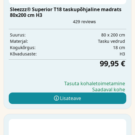
Sleezzz® Superior T18 taskupõhjaline madrats
80x200 cm H3
80 x 200 cm
Suurus:
Tasku vedrud
Materjal:
18 cm
Kogukõrgus:
H3
Kõvadusaste:
99,95 €
Tasuta kohaletoimetamine
Saadaval kohe
Lisateave