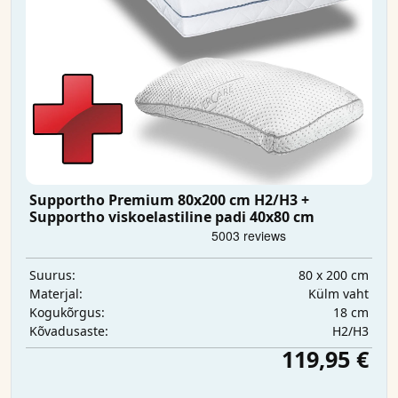
Supportho Premium 80x200 cm H2/H3 +
Supportho viskoelastiline padi 40x80 cm
80 x 200 cm
Suurus:
Külm vaht
Materjal:
18 cm
Kogukõrgus:
H2/H3
Kõvadusaste:
119,95 €