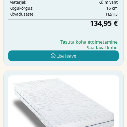
Külm vaht
Materjal:
16 cm
Kogukõrgus:
H2/H3
Kõvadusaste:
134,95 €
Tasuta kohaletoimetamine
Saadaval kohe
Lisateave