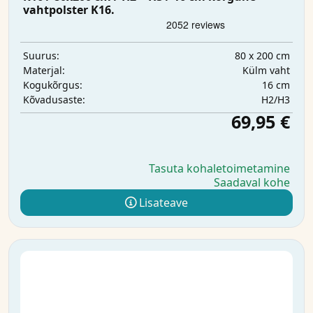
vahtpolster K16.
80 x 200 cm
Suurus:
Külm vaht
Materjal:
16 cm
Kogukõrgus:
H2/H3
Kõvadusaste:
69,95 €
Tasuta kohaletoimetamine
Saadaval kohe
Lisateave