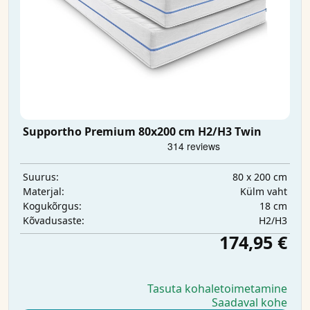
Supportho Premium 80x200 cm H2/H3 Twin
80 x 200 cm
Suurus:
Külm vaht
Materjal:
18 cm
Kogukõrgus:
H2/H3
Kõvadusaste:
174,95 €
Tasuta kohaletoimetamine
Saadaval kohe