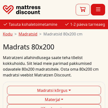
Tasuta kohaletoimetamine
1-2 päeva tarneaeg
Kodu
Madratsid
Madratsid 80x200 cm
Madrats 80x200
Matratzeni allahindlusega
saate teha tõelist
kokkuhoidu. Siit leiad meie parimad
pakkumised
odavatele
80x200
madratsitele.
Osta
oma
80x200 cm
madratsi
veebist
Matratzen Discount.
Madratsi kõrgus
Materjal