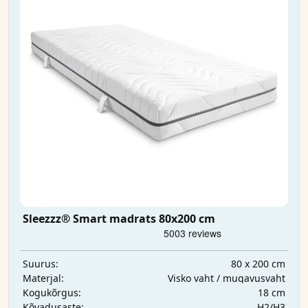
Sleezzz® Smart madrats 80x200 cm
80 x 200 cm
Suurus:
Visko vaht / mugavusvaht
Materjal:
18 cm
Kogukõrgus:
H2/H3
Kõvadusaste: