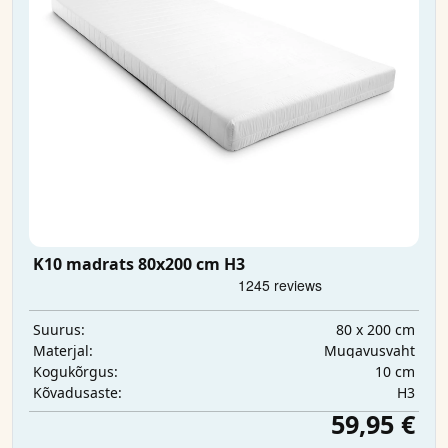
K10 madrats 80x200 cm H3
80 x 200 cm
Suurus:
Mugavusvaht
Materjal:
10 cm
Kogukõrgus:
H3
Kõvadusaste:
59,95 €