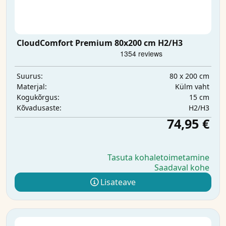
CloudComfort Premium 80x200 cm H2/H3
80 x 200 cm
Suurus:
Külm vaht
Materjal:
15 cm
Kogukõrgus:
H2/H3
Kõvadusaste:
74,95 €
Tasuta kohaletoimetamine
Saadaval kohe
Lisateave