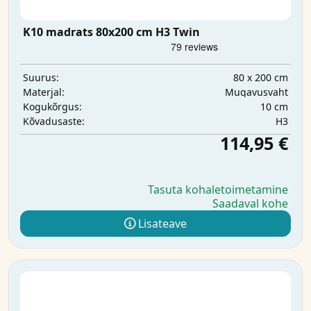
K10 madrats 80x200 cm H3 Twin
80 x 200 cm
Suurus:
Mugavusvaht
Materjal:
10 cm
Kogukõrgus:
H3
Kõvadusaste:
114,95 €
Tasuta kohaletoimetamine
Saadaval kohe
Lisateave