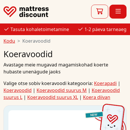
Tasuta kohaletoimetamine
1-2 päeva tarneaeg
Kodu
Koeravoodid
Koeravoodid
Avastage meie mugavad magamiskohad koerte
hubaste unenägude jaoks
Valige otse sobiv koeravoodi kategooria:
Koerapadi
|
Koeravoodid
|
Koeravoodid suurus M
|
Koeravoodid
suurus L
|
Koeravoodid suurus XL
|
Koera diivan