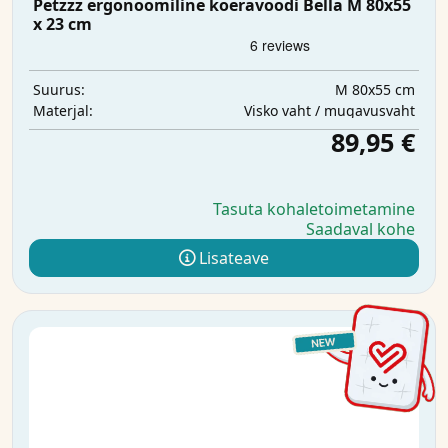
Petzzz ergonoomiline koeravoodi Bella M 80x55
x 23 cm
M 80x55 cm
Suurus:
Visko vaht / mugavusvaht
Materjal:
89,95 €
Tasuta kohaletoimetamine
Saadaval kohe
Lisateave