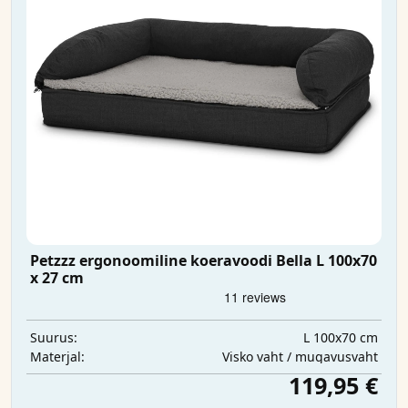
Petzzz ergonoomiline koeravoodi Bella L 100x70
x 27 cm
L 100x70 cm
Suurus:
Visko vaht / mugavusvaht
Materjal:
119,95 €