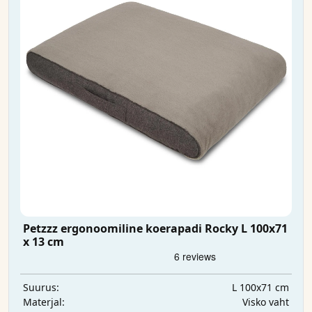
Petzzz ergonoomiline koerapadi Rocky L 100x71
x 13 cm
L 100x71 cm
Suurus:
Visko vaht
Materjal: