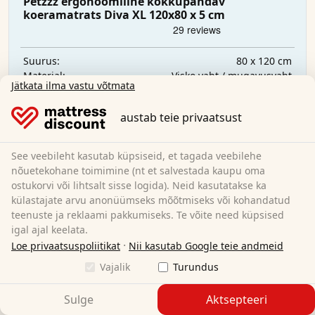
Petzzz ergonoomiline kokkupandav
koeramatrats Diva XL 120x80 x 5 cm
80 x 120 cm
Suurus:
Visko vaht / mugavusvaht
Materjal:
Jätkata ilma vastu võtmata
59,95 €
austab teie privaatsust
Tasuta kohaletoimetamine
See veebileht kasutab küpsiseid, et tagada veebilehe
Saadaval kohe
nõuetekohane toimimine (nt et salvestada kaupu oma
Lisateave
ostukorvi või lihtsalt sisse logida). Neid kasutatakse ka
külastajate arvu anonüümseks mõõtmiseks või kohandatud
teenuste ja reklaami pakkumiseks. Te võite need küpsised
igal ajal keelata.
·
Loe privaatsuspoliitikat
Nii kasutab Google teie andmeid
Vajalik
Turundus
Sulge
Aktsepteeri