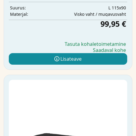
L 115x90
Suurus:
Visko vaht / mugavusvaht
Materjal:
99,95 €
Tasuta kohaletoimetamine
Saadaval kohe
Lisateave