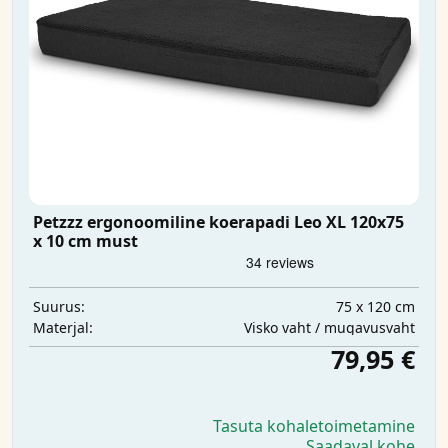
Petzzz ergonoomiline koerapadi Leo XL 120x75
x 10 cm must
75 x 120 cm
Suurus:
Visko vaht / mugavusvaht
Materjal:
79,95 €
Tasuta kohaletoimetamine
Saadaval kohe