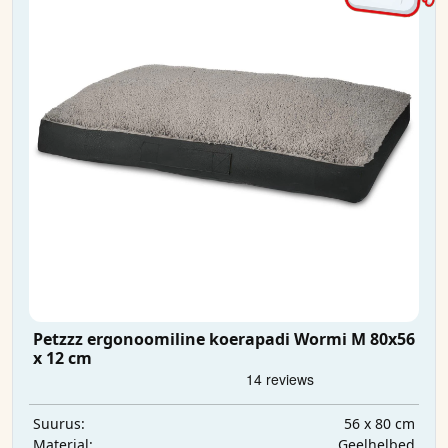
Petzzz ergonoomiline koerapadi Wormi M 80x56
x 12 cm
56 x 80 cm
Suurus:
Geelhelbed
Materjal: