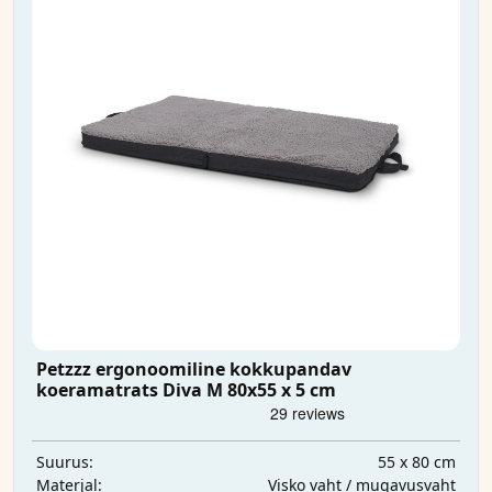
Petzzz ergonoomiline kokkupandav
koeramatrats Diva M 80x55 x 5 cm
55 x 80 cm
Suurus:
Visko vaht / mugavusvaht
Materjal: