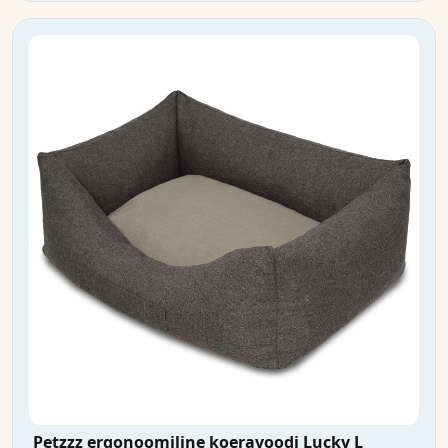
Petzzz ergonoomiline koeravoodi Lucky L