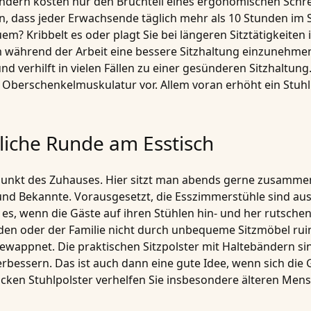
ndern kosten nur den Bruchteil eines ergonomischen Schreib
dass jeder Erwachsende täglich mehr als 10 Stunden im Sit
m? Kribbelt es oder plagt Sie bei längeren Sitztätigkeiten
m während der Arbeit eine bessere Sitzhaltung einzunehmen
d verhilft in vielen Fällen zu einer gesünderen Sitzhaltung
Oberschenkelmuskulatur vor. Allem voran erhöht ein Stuhl
tliche Runde am Esstisch
telpunkt des Zuhauses. Hier sitzt man abends gerne zusammen
und Bekannte. Vorausgesetzt, die Esszimmerstühle sind a
, wenn die Gäste auf ihren Stühlen hin- und her rutschen
unden oder der Familie nicht durch unbequeme Sitzmöbel ruin
 gewappnet. Die praktischen Sitzpolster mit Haltebändern
verbessern. Das ist auch dann eine gute Idee, wenn sich die
cken Stuhlpolster verhelfen Sie insbesondere älteren Men