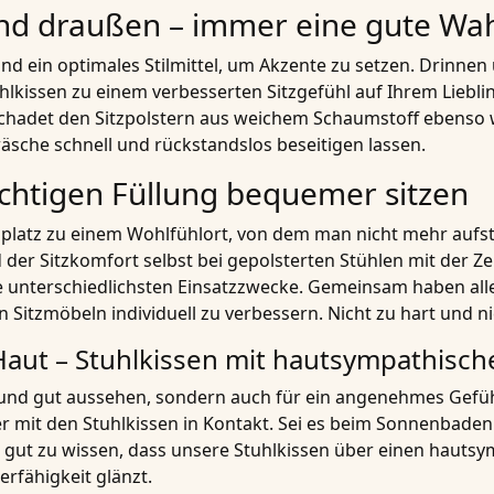
und draußen – immer eine gute Wa
und ein optimales Stilmittel, um Akzente zu setzen. Drinne
lkissen zu einem verbesserten Sitzgefühl auf Ihrem Liebli
hadet den Sitzpolstern aus weichem Schaumstoff ebenso w
sche schnell und rückstandslos beseitigen lassen.
ichtigen Füllung bequemer sitzen
zplatz zu einem Wohlfühlort, von dem man nicht mehr aufs
er Sitzkomfort selbst bei gepolsterten Stühlen mit der Ze
e unterschiedlichsten Einsatzzwecke. Gemeinsam haben all
Sitzmöbeln individuell zu verbessern. Nicht zu hart und nic
 Haut – Stuhlkissen mit hautsympathis
und gut aussehen, sondern auch für ein angenehmes Gefühl
 mit den Stuhlkissen in Kontakt. Sei es beim Sonnenbaden
es gut zu wissen, dass unsere Stuhlkissen über einen haut
erfähigkeit glänzt.