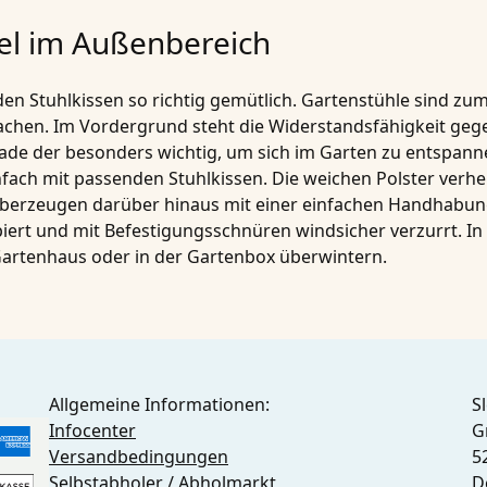
el im Außenbereich
en Stuhlkissen so richtig gemütlich. Gartenstühle sind zume
achen. Im Vordergrund steht die Widerstandsfähigkeit gege
rade der besonders wichtig, um sich im Garten zu entspanne
ach mit passenden Stuhlkissen. Die weichen Polster verh
rzeugen darüber hinaus mit einer einfachen Handhabung. S
t und mit Befestigungsschnüren windsicher verzurrt. In de
artenhaus oder in der Gartenbox überwintern.
Allgemeine Informationen:
S
Infocenter
G
Versandbedingungen
5
Selbstabholer / Abholmarkt
D