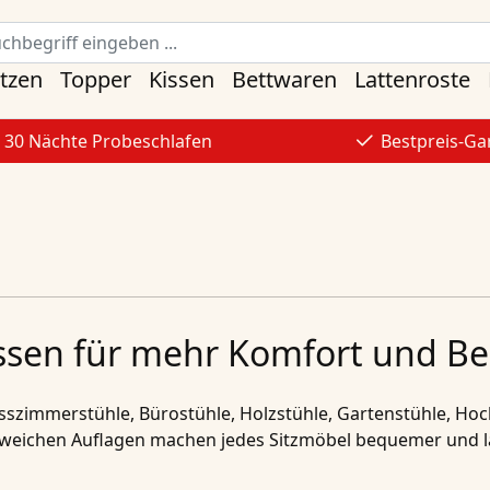
tzen
Topper
Kissen
Bettwaren
Lattenroste
30 Nächte Probeschlafen
Bestpreis-Ga
issen für mehr Komfort und B
sszimmerstühle
,
Bürostühle
,
Holzstühle
,
Gartenstühle
,
Hoc
 weichen Auflagen machen jedes Sitzmöbel bequemer und la