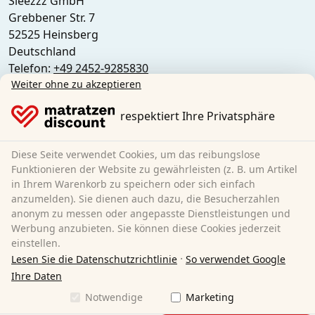
Sleezzz GmbH
Grebbener Str. 7
52525 Heinsberg
Deutschland
Telefon:
+49 2452-9285830
Weiter ohne zu akzeptieren
E-Mail:
customer-service@matratzen.discount
Alle Preise inkl. gesetzlicher MwSt.
respektiert Ihre Privatsphäre
Outlet, Lagerverkauf, Abholung vor Ort:
Diese Seite verwendet Cookies, um das reibungslose
Matratzen Discount
Funktionieren der Website zu gewährleisten (z. B. um Artikel
in Ihrem Warenkorb zu speichern oder sich einfach
Ferdinand-Porsche-Str. 4
anzumelden). Sie dienen auch dazu, die Besucherzahlen
52525 Heinsberg
anonym zu messen oder angepasste Dienstleistungen und
Deutschland
Werbung anzubieten. Sie können diese Cookies jederzeit
einstellen.
·
Lesen Sie die Datenschutzrichtlinie
So verwendet Google
Ihre Daten
Notwendige
Marketing