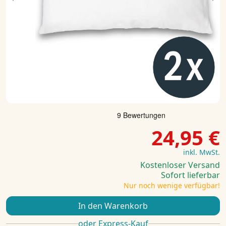
Previous
Ne
24,95 €
inkl. MwSt.
Kostenloser Versand
Sofort lieferbar
Nur noch wenige verfügbar!
In den Warenkorb
oder Express-Kauf