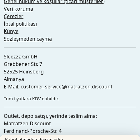
Genel hüküm ve koşullar (ticari müşteriler)
Veri koruma
Çerezler
İptal politikası
Künye
Sözleşmeden cayma
Sleezzz GmbH
Grebbener Str. 7
52525 Heinsberg
Almanya
E-Mail:
customer-service@matratzen.discount
Tüm fiyatlara KDV dahildir.
Outlet, depo satışı, yerinde teslim alma:
Matratzen Discount
Ferdinand-Porsche-Str. 4
52525 Heinsberg
Kabul etmeden devam edin