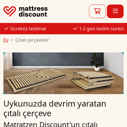
Ücretsiz teslimat
1-2 gün teslim süresi
Ev
Çıtalı çerçeveler
Uykunuzda devrim yaratan
çıtalı çerçeve
Matratzen Discount'un çıtalı