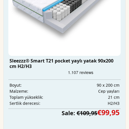
Sleezzz® Smart T21 pocket yaylı yatak 90x200
cm H2/H3
90 x 200 cm
Boyut:
Cep yayları
Malzeme:
21 cm
Toplam yükseklik:
H2/H3
Sertlik derecesi:
€99,95
Sale:
€109,95