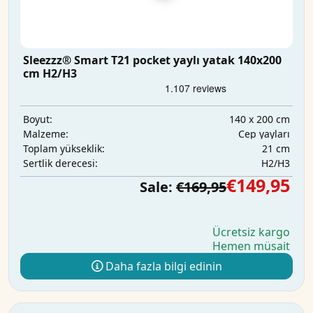
Sleezzz® Smart T21 pocket yaylı yatak 140x200
cm H2/H3
140 x 200 cm
Boyut:
Cep yayları
Malzeme:
21 cm
Toplam yükseklik:
H2/H3
Sertlik derecesi:
€149,95
Sale:
€169,95
Ücretsiz kargo
Hemen müsait
Daha fazla bilgi edinin