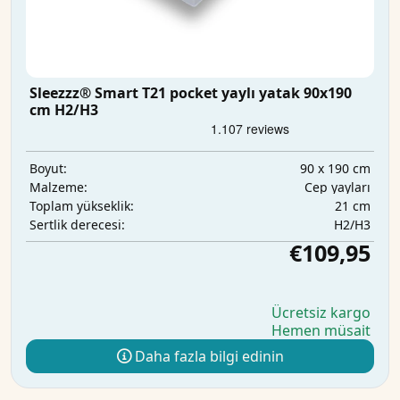
Sleezzz® Smart T21 pocket yaylı yatak 90x190
cm H2/H3
90 x 190 cm
Boyut:
Cep yayları
Malzeme:
21 cm
Toplam yükseklik:
H2/H3
Sertlik derecesi:
€109,95
Ücretsiz kargo
Hemen müsait
Daha fazla bilgi edinin