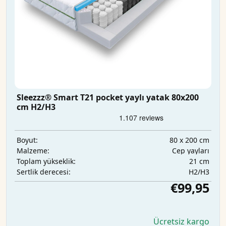
Sleezzz® Smart T21 pocket yaylı yatak 80x200
cm H2/H3
80 x 200 cm
Boyut:
Cep yayları
Malzeme:
21 cm
Toplam yükseklik:
H2/H3
Sertlik derecesi:
€99,95
Ücretsiz kargo