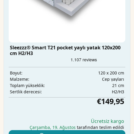
Sleezzz® Smart T21 pocket yaylı yatak 120x200
cm H2/H3
120 x 200 cm
Boyut:
Cep yayları
Malzeme:
21 cm
Toplam yükseklik:
H2/H3
Sertlik derecesi:
€149,95
Ücretsiz kargo
Çarşamba, 19. Ağustos
tarafından teslim edildi