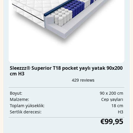
Sleezzz® Superior T18 pocket yaylı yatak 90x200
cm H3
90 x 200 cm
Boyut:
Cep yayları
Malzeme:
18 cm
Toplam yükseklik:
H3
Sertlik derecesi:
€99,95