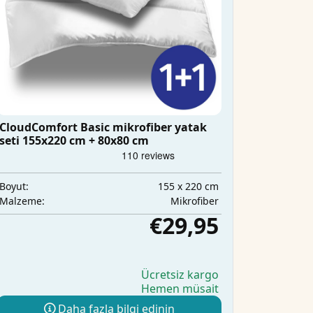
CloudComfort Basic mikrofiber yatak
seti 155x220 cm + 80x80 cm
155 x 220 cm
Boyut:
Mikrofiber
Malzeme:
€29,95
Ücretsiz kargo
Hemen müsait
Daha fazla bilgi edinin