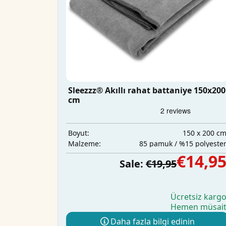
Sleezzz® Akıllı rahat battaniye 150x200
cm
150 x 200 c
Boyut:
85 pamuk / %15 polyeste
Malzeme:
€14,9
Sale:
€19,95
Ücretsiz karg
Hemen müsai
Daha fazla bilgi edinin