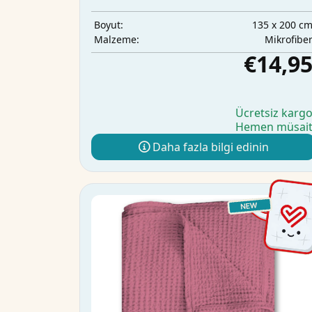
135 x 200 c
Boyut:
Mikrofibe
Malzeme:
€14,9
Ücretsiz karg
Hemen müsai
Daha fazla bilgi edinin