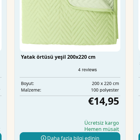
Yatak örtüsü yeşil 200x220 cm
m
200 x 220 cm
Boyut:
r
100 polyester
Malzeme:
5
€14,95
o
Ücretsiz kargo
t
Hemen müsait
Daha fazla bilgi edinin