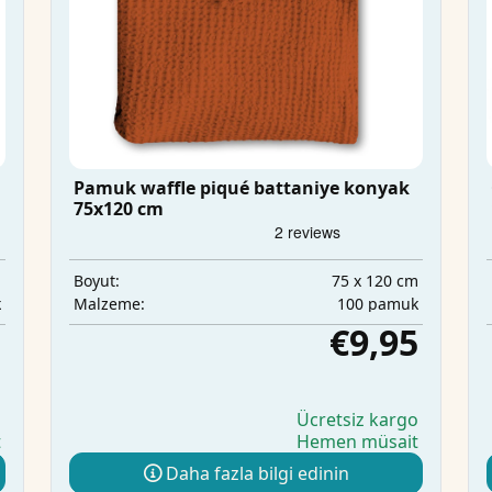
Pamuk waffle piqué battaniye konyak
75x120 cm
m
75 x 120 cm
Boyut:
k
100 pamuk
Malzeme:
5
€9,95
o
Ücretsiz kargo
t
Hemen müsait
Daha fazla bilgi edinin