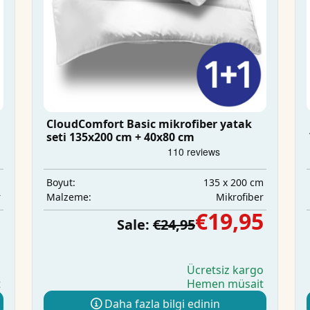
CloudComfort Basic mikrofiber yatak
seti 135x200 cm + 40x80 cm
m
135 x 200 cm
Boyut:
r
Mikrofiber
Malzeme:
5
€19,95
Sale:
€24,95
o
Ücretsiz kargo
t
Hemen müsait
Daha fazla bilgi edinin