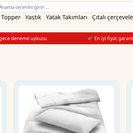
Topper
Yastık
Yatak Takımları
Çıtalı çerçevele
 gece deneme uykusu
En iyi fiyat garant