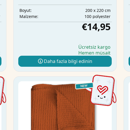
m
200 x 220 cm
Boyut:
r
100 polyester
Malzeme:
5
€14,95
o
Ücretsiz kargo
t
Hemen müsait
Daha fazla bilgi edinin