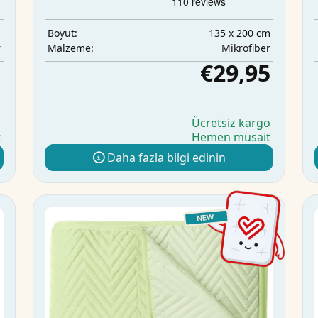
m
135 x 200 cm
Boyut:
r
Mikrofiber
Malzeme:
5
€29,95
o
Ücretsiz kargo
t
Hemen müsait
Daha fazla bilgi edinin