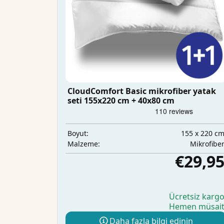
CloudComfort Basic mikrofiber yatak
seti 155x220 cm + 40x80 cm
155 x 220 c
Boyut:
Mikrofibe
Malzeme:
€29,9
Ücretsiz karg
Hemen müsai
Daha fazla bilgi edinin