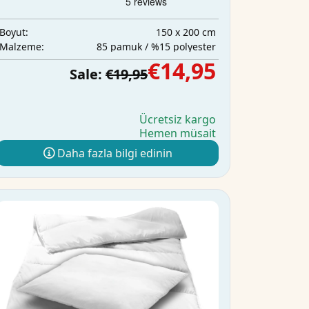
150 x 200 cm
Boyut:
85 pamuk / %15 polyester
Malzeme:
€14,95
Sale:
€19,95
Ücretsiz kargo
Hemen müsait
Daha fazla bilgi edinin