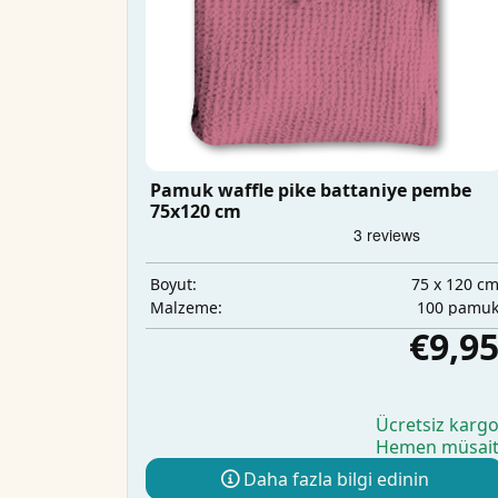
Pamuk waffle pike battaniye pembe
75x120 cm
75 x 120 c
Boyut:
100 pamu
Malzeme:
€9,9
Ücretsiz karg
Hemen müsai
Daha fazla bilgi edinin