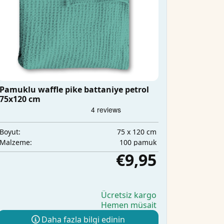
Pamuklu waffle pike battaniye petrol
75x120 cm
75 x 120 cm
Boyut:
100 pamuk
Malzeme:
€9,95
Ücretsiz kargo
Hemen müsait
Daha fazla bilgi edinin