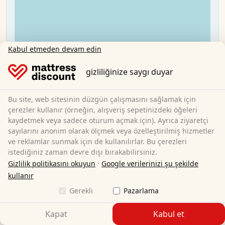
Kabul etmeden devam edin
gizliliğinize saygı duyar
Bu site, web sitesinin düzgün çalışmasını sağlamak için
Sleezzz® Premium yatak örtüsü 160x200 cm
çerezler kullanır (örneğin, alışveriş sepetinizdeki öğeleri
kaydetmek veya sadece oturum açmak için). Ayrıca ziyaretçi
160 x 200 cm
Boyut:
sayılarını anonim olarak ölçmek veya özelleştirilmiş hizmetler
€94,95
ve reklamlar sunmak için de kullanılırlar. Bu çerezleri
istediğiniz zaman devre dışı bırakabilirsiniz.
·
Gizlilik politikasını okuyun
Google verilerinizi şu şekilde
Ücretsiz kargo
kullanır
Hemen müsait
Gerekli
Pazarlama
Daha fazla bilgi edinin
Kapat
Kabul et