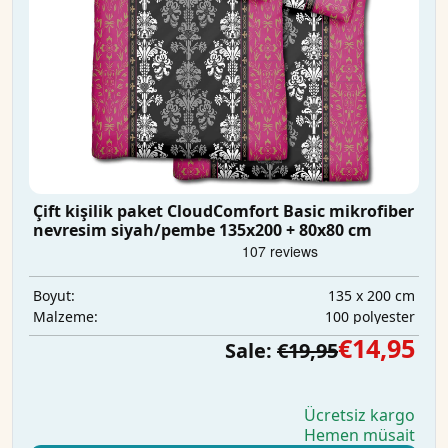
Çift kişilik paket CloudComfort Basic mikrofiber
nevresim siyah/pembe 135x200 + 80x80 cm
135 x 200 cm
Boyut:
100 polyester
Malzeme:
€14,95
Sale:
€19,95
Ücretsiz kargo
Hemen müsait