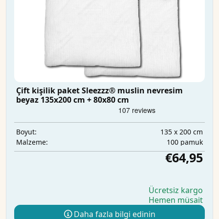
Çift kişilik paket Sleezzz® muslin nevresim
beyaz 135x200 cm + 80x80 cm
135 x 200 cm
Boyut:
100 pamuk
Malzeme:
€64,95
Ücretsiz kargo
Hemen müsait
Daha fazla bilgi edinin