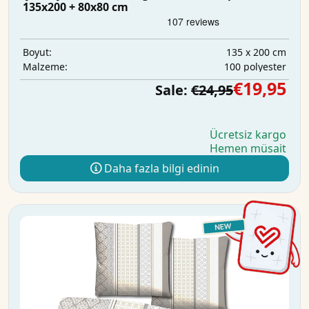
135x200 + 80x80 cm
135 x 200 cm
Boyut:
100 polyester
Malzeme:
€19,95
Sale:
€24,95
Ücretsiz kargo
Hemen müsait
Daha fazla bilgi edinin