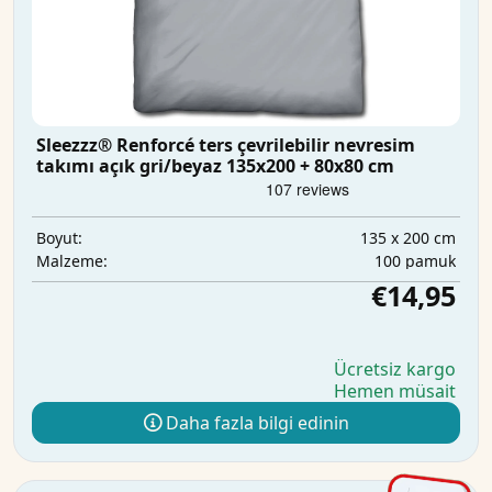
Sleezzz® Renforcé ters çevrilebilir nevresim
takımı açık gri/beyaz 135x200 + 80x80 cm
135 x 200 cm
Boyut:
100 pamuk
Malzeme:
€14,95
Ücretsiz kargo
Hemen müsait
Daha fazla bilgi edinin