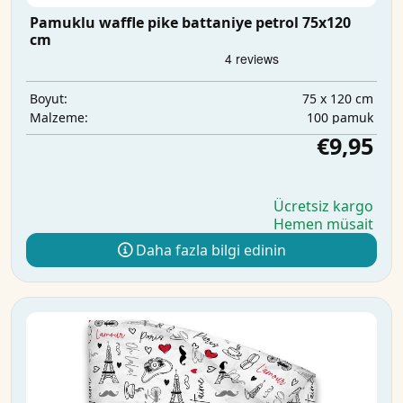
Pamuklu waffle pike battaniye petrol 75x120
cm
75 x 120 cm
Boyut:
100 pamuk
Malzeme:
€9,95
Ücretsiz kargo
Hemen müsait
Daha fazla bilgi edinin