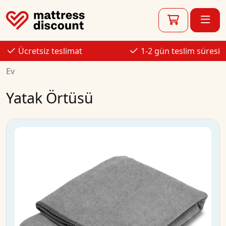
Ücretsiz teslimat
1-2 gün teslim süresi
Ev
Yatak Örtüsü