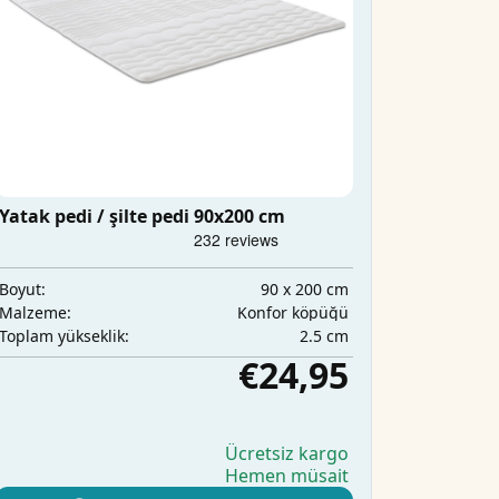
Yatak pedi / şilte pedi 90x200 cm
90 x 200 cm
Boyut:
Konfor köpüğü
Malzeme:
2.5 cm
Toplam yükseklik:
€24,95
Ücretsiz kargo
Hemen müsait