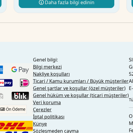
Daha fazla bilgi edinin
Genel bilgi:
S
Bilgi merkezi
G
Nakliye koşulları
5
Ticari / Kamu kurumları / Büyük müşteriler
A
Genel şartlar ve koşullar (özel müşteriler)
E
Genel hüküm ve koşullar (ticari müşteriler)
Tü
Veri koruma
Çerezler
Ön Ödeme
O
İptal politikası
M
Künye
F
Sözleşmeden cayma