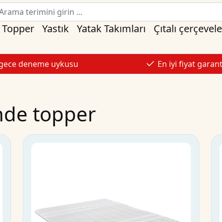
Topper
Yastık
Yatak Takımları
Çıtalı çerçevele
 gece deneme uykusu
En iyi fiyat garant
nde topper