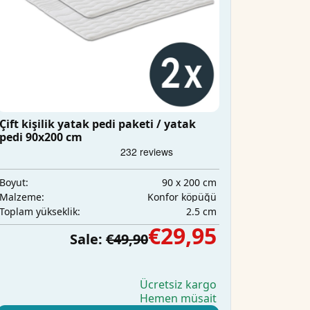
Çift kişilik yatak pedi paketi / yatak
pedi 90x200 cm
90 x 200 cm
Boyut:
Konfor köpüğü
Malzeme:
2.5 cm
Toplam yükseklik:
€29,95
Sale:
€49,90
Ücretsiz kargo
Hemen müsait