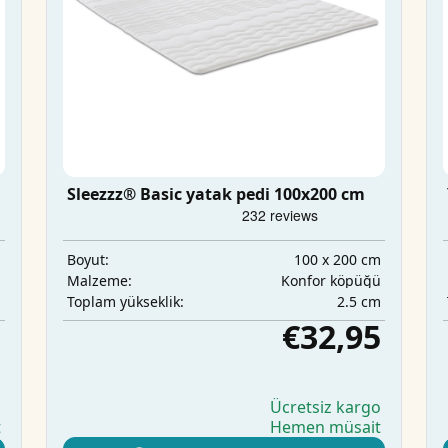
Sleezzz® Basic yatak pedi 100x200 cm
m
100 x 200 cm
Boyut:
ü
Konfor köpüğü
Malzeme:
m
2.5 cm
Toplam yükseklik:
5
€32,95
o
Ücretsiz kargo
t
Hemen müsait