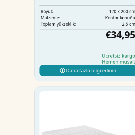
120 x 200 c
Boyut:
Konfor köpüğ
Malzeme:
2.5 c
Toplam yükseklik:
€34,9
Ücretsiz karg
Hemen müsai
Daha fazla bilgi edinin