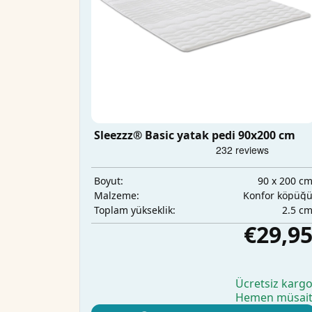
Sleezzz® Basic yatak pedi 90x200 cm
90 x 200 c
Boyut:
Konfor köpüğ
Malzeme:
2.5 c
Toplam yükseklik:
€29,9
Ücretsiz karg
Hemen müsai