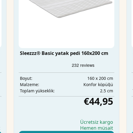
Sleezzz® Basic yatak pedi 160x200 cm
m
160 x 200 cm
Boyut:
ü
Konfor köpüğü
Malzeme:
m
2.5 cm
Toplam yükseklik:
5
€44,95
o
Ücretsiz kargo
t
Hemen müsait