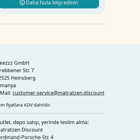
Daha fazla bilgi edinin
leezzz GmbH
rebbener Str. 7
2525 Heinsberg
lmanya
-Mail:
customer-service@matratzen.discount
m fiyatlara KDV dahildir.
utlet, depo satışı, yerinde teslim alma:
atratzen Discount
erdinand-Porsche-Str. 4