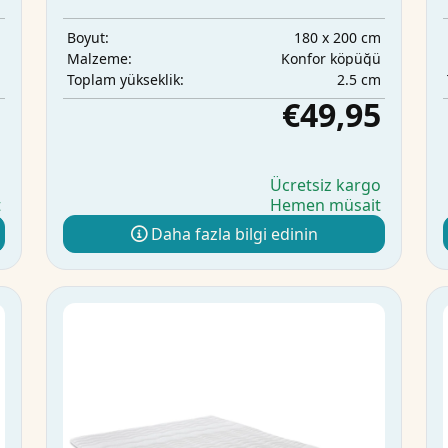
m
180 x 200 cm
Boyut:
ü
Konfor köpüğü
Malzeme:
m
2.5 cm
Toplam yükseklik:
5
€49,95
o
Ücretsiz kargo
t
Hemen müsait
Daha fazla bilgi edinin