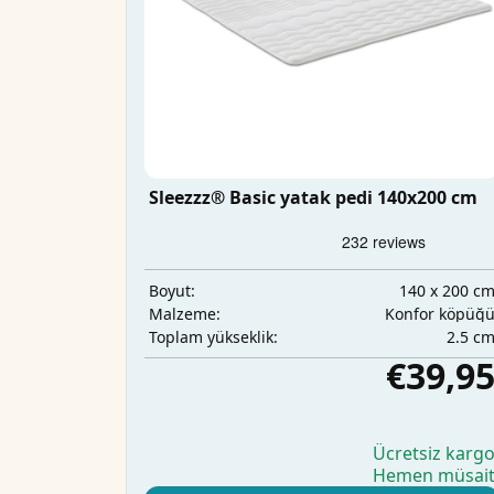
Sleezzz® Basic yatak pedi 140x200 cm
140 x 200 c
Boyut:
Konfor köpüğ
Malzeme:
2.5 c
Toplam yükseklik:
€39,9
Ücretsiz karg
Hemen müsai