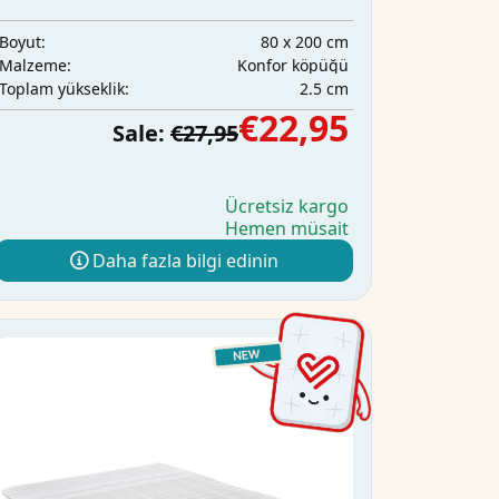
80 x 200 cm
Boyut:
Konfor köpüğü
Malzeme:
2.5 cm
Toplam yükseklik:
€22,95
Sale:
€27,95
Ücretsiz kargo
Hemen müsait
Daha fazla bilgi edinin