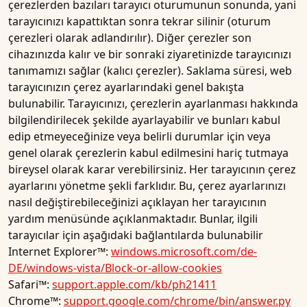
çerezlerden bazıları tarayıcı oturumunun sonunda, yani
tarayıcınızı kapattıktan sonra tekrar silinir (oturum
çerezleri olarak adlandırılır). Diğer çerezler son
cihazınızda kalır ve bir sonraki ziyaretinizde tarayıcınızı
tanımamızı sağlar (kalıcı çerezler). Saklama süresi, web
tarayıcınızın çerez ayarlarındaki genel bakışta
bulunabilir. Tarayıcınızı, çerezlerin ayarlanması hakkında
bilgilendirilecek şekilde ayarlayabilir ve bunları kabul
edip etmeyeceğinize veya belirli durumlar için veya
genel olarak çerezlerin kabul edilmesini hariç tutmaya
bireysel olarak karar verebilirsiniz. Her tarayıcının çerez
ayarlarını yönetme şekli farklıdır. Bu, çerez ayarlarınızı
nasıl değiştirebileceğinizi açıklayan her tarayıcının
yardım menüsünde açıklanmaktadır. Bunlar, ilgili
tarayıcılar için aşağıdaki bağlantılarda bulunabilir
Internet Explorer™:
windows.microsoft.com/de-
DE/windows-vista/Block-or-allow-cookies
Safari™:
support.apple.com/kb/ph21411
Chrome™:
support.google.com/chrome/bin/answer.py