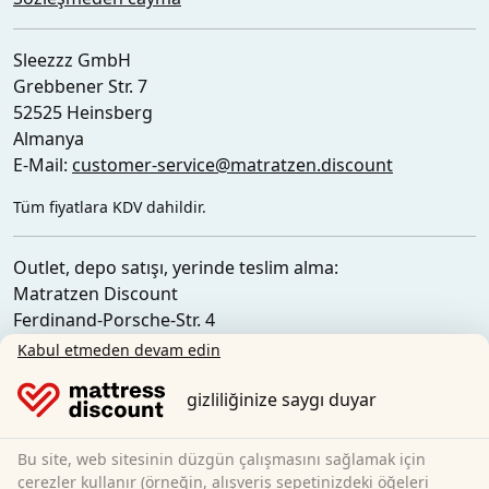
Sleezzz GmbH
Grebbener Str. 7
52525 Heinsberg
Almanya
E-Mail:
customer-service@matratzen.discount
Tüm fiyatlara KDV dahildir.
Outlet, depo satışı, yerinde teslim alma:
Matratzen Discount
Ferdinand-Porsche-Str. 4
52525 Heinsberg
Kabul etmeden devam edin
Almanya
gizliliğinize saygı duyar
Bu site, web sitesinin düzgün çalışmasını sağlamak için
çerezler kullanır (örneğin, alışveriş sepetinizdeki öğeleri