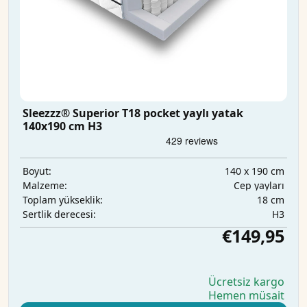
Sleezzz® Superior T18 pocket yaylı yatak
140x190 cm H3
140 x 190 cm
Boyut:
Cep yayları
Malzeme:
18 cm
Toplam yükseklik:
H3
Sertlik derecesi:
€149,95
Ücretsiz kargo
Hemen müsait