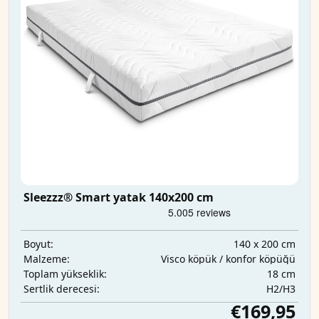
Sleezzz® Smart yatak 140x200 cm
140 x 200 cm
Boyut:
Visco köpük / konfor köpüğü
Malzeme:
18 cm
Toplam yükseklik:
H2/H3
Sertlik derecesi:
€169,95