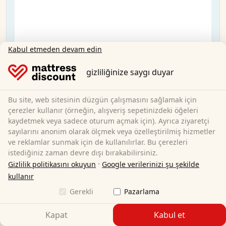
Kabul etmeden devam edin
gizliliğinize saygı duyar
Bu site, web sitesinin düzgün çalışmasını sağlamak için
çerezler kullanır (örneğin, alışveriş sepetinizdeki öğeleri
kaydetmek veya sadece oturum açmak için). Ayrıca ziyaretçi
sayılarını anonim olarak ölçmek veya özelleştirilmiş hizmetler
ve reklamlar sunmak için de kullanılırlar. Bu çerezleri
istediğiniz zaman devre dışı bırakabilirsiniz.
·
Gizlilik politikasını okuyun
Google verilerinizi şu şekilde
kullanır
K10 yatak 180x200 cm H3
Gerekli
Pazarlama
Kapat
Kabul et
180 x 200 cm
Boyut: