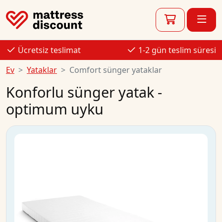
Ücretsiz teslimat
1-2 gün teslim süresi
Ev
Yataklar
Comfort sünger yataklar
Konforlu sünger yatak -
optimum uyku