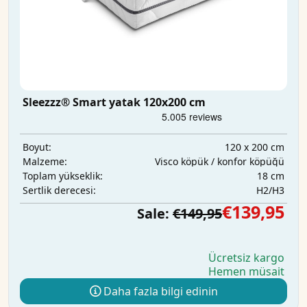
Sleezzz® Smart yatak 120x200 cm
120 x 200 cm
Boyut:
Visco köpük / konfor köpüğü
Malzeme:
18 cm
Toplam yükseklik:
H2/H3
Sertlik derecesi:
€139,95
Sale:
€149,95
Ücretsiz kargo
Hemen müsait
Daha fazla bilgi edinin