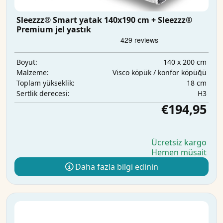
Sleezzz® Smart yatak 140x190 cm + Sleezzz®
Premium jel yastık
140 x 200 cm
Boyut:
Visco köpük / konfor köpüğü
Malzeme:
18 cm
Toplam yükseklik:
H3
Sertlik derecesi:
€194,95
Ücretsiz kargo
Hemen müsait
Daha fazla bilgi edinin