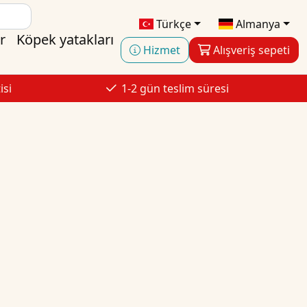
Türkçe
Almanya
r
Köpek yatakları
Hizmet
Alışveriş sepeti
isi
1-2 gün teslim süresi