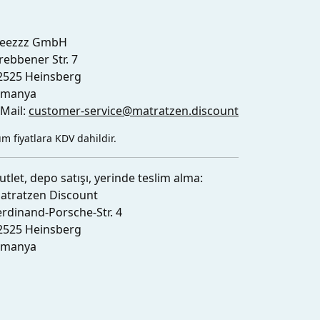
leezzz GmbH
rebbener Str. 7
2525 Heinsberg
lmanya
-Mail:
customer-service@matratzen.discount
m fiyatlara KDV dahildir.
utlet, depo satışı, yerinde teslim alma:
atratzen Discount
erdinand-Porsche-Str. 4
2525 Heinsberg
lmanya