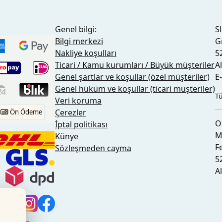
Genel bilgi:
S
Bilgi merkezi
G
Nakliye koşulları
5
Ticari / Kamu kurumları / Büyük müşteriler
A
Genel şartlar ve koşullar (özel müşteriler)
E
Genel hüküm ve koşullar (ticari müşteriler)
Tü
Veri koruma
Çerezler
Ön Ödeme
O
İptal politikası
M
Künye
F
Sözleşmeden cayma
5
A