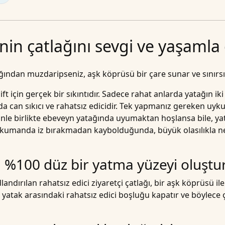
inin çatlağını sevgi ve yaşamla
tlağından muzdaripseniz,
aşk köprüsü
bir çare sunar ve sınırsı
çift için gerçek bir sıkıntıdır. Sadece rahat anlarda yatağın ik
da can sıkıcı ve rahatsız edicidir. Tek yapmanız gereken uy
nle birlikte ebeveyn yatağında uyumaktan hoşlansa bile, yat
an kumanda iz bırakmadan kaybolduğunda, büyük olasılıkla 
üsü %100 düz bir yatma yüzeyi oluşt
dlandırılan
rahatsız edici ziyaretçi çatlağı
, bir aşk köprüsü il
 yatak arasındaki rahatsız edici boşluğu kapatır ve böylece ç