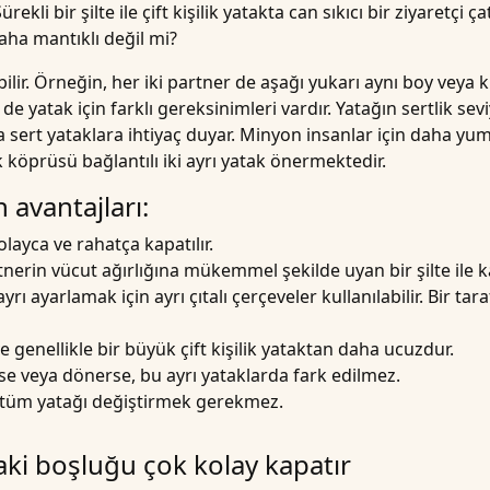
ürekli bir şilte ile çift kişilik yatakta can sıkıcı bir ziyaretçi ça
daha mantıklı değil mi?
olabilir. Örneğin, her iki partner de aşağı yukarı aynı boy veya 
 de yatak için farklı gereksinimleri vardır. Yatağın sertlik sev
 sert yataklara ihtiyaç duyar. Minyon insanlar için daha yumuş
öprüsü bağlantılı iki ayrı yatak önermektedir.
 avantajları:
olayca ve rahatça kapatılır.
partnerin vücut ağırlığına mükemmel şekilde uyan bir
şilte
ile k
rı ayarlamak için ayrı çıtalı çerçeveler kullanılabilir. Bir tar
 genellikle bir büyük çift kişilik yataktan daha ucuzdur.
se veya dönerse, bu ayrı yataklarda fark edilmez.
sa, tüm yatağı değiştirmek gerekmez.
aki boşluğu çok kolay kapatır