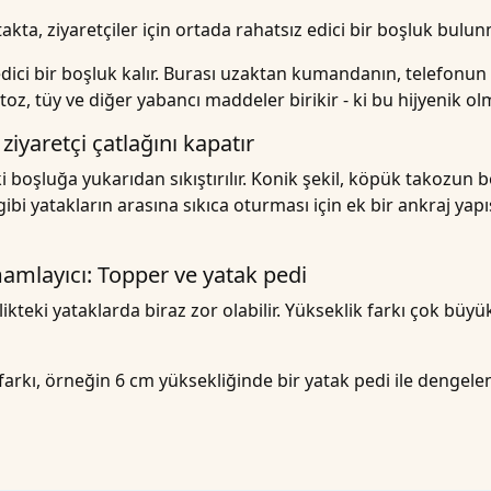
atakta, ziyaretçiler için ortada rahatsız edici bir boşluk bulu
 edici bir boşluk kalır. Burası uzaktan kumandanın, telefonu
oz, tüy ve diğer yabancı maddeler birikir - ki bu hijyenik ol
ziyaretçi çatlağını kapatır
i boşluğa yukarıdan sıkıştırılır. Konik şekil, köpük takozun
gibi yatakların arasına sıkıca oturması için ek bir ankraj yapı
mlayıcı: Topper ve yatak pedi
kteki yataklarda biraz zor olabilir. Yükseklik farkı çok büy
 farkı, örneğin 6 cm yüksekliğinde bir yatak pedi ile dengelen