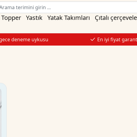
Topper
Yastık
Yatak Takımları
Çıtalı çerçevele
 gece deneme uykusu
En iyi fiyat garant