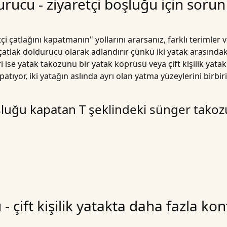
rucu - ziyaretçi boşluğu için soru
çatlağını kapatmanın" yollarını ararsanız, farklı terimler ve 
çatlak doldurucu
olarak adlandırır çünkü iki yatak arasındaki 
rleri ise yatak takozunu bir yatak köprüsü veya çift kişilik ya
atıyor, iki yatağın aslında ayrı olan yatma yüzeylerini birbir
şluğu kapatan T şeklindeki sünger takozun
 - çift kişilik yatakta daha fazla ko