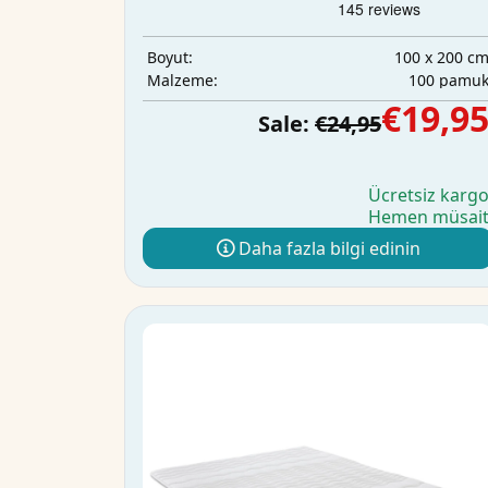
100 x 200 c
Boyut:
100 pamu
Malzeme:
€19,9
Sale:
€24,95
Ücretsiz karg
Hemen müsai
Daha fazla bilgi edinin