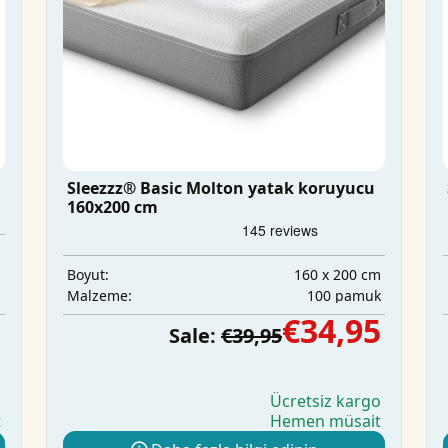
Sleezzz® Basic Molton yatak koruyucu
160x200 cm
m
ü
160 x 200 cm
Boyut:
m
100 pamuk
Malzeme:
5
€34,95
Sale:
€39,95
o
Ücretsiz kargo
t
Hemen müsait