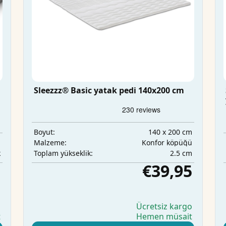
Sleezzz® Basic yatak pedi 140x200 cm
140 x 200 cm
Boyut:
m
Konfor köpüğü
Malzeme:
k
2.5 cm
Toplam yükseklik:
5
€39,95
o
Ücretsiz kargo
t
Hemen müsait