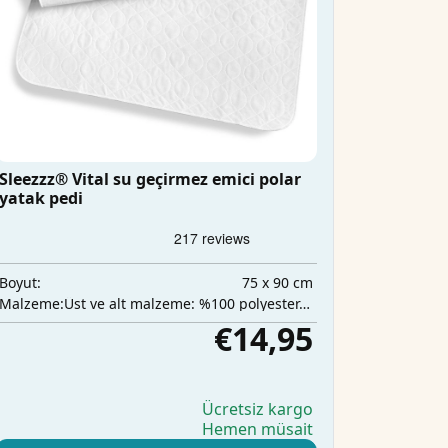
Sleezzz® Vital su geçirmez emici polar
yatak pedi
75 x 90 cm
Boyut:
Üst ve alt malzeme: %100 polyester, orta katman: %100 poliüretan, emici katman: %100 polyester
Malzeme:
€14,95
Ücretsiz kargo
Hemen müsait