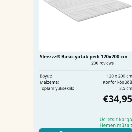
Sleezzz® Basic yatak pedi 120x200 cm
120 x 200 c
Boyut:
Konfor köpüğ
Malzeme:
2.5 c
Toplam yükseklik:
€34,9
Ücretsiz karg
Hemen müsai