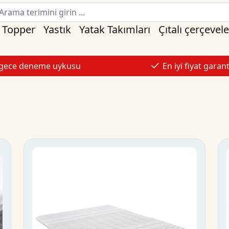
Topper
Yastık
Yatak Takımları
Çıtalı çerçevele
 gece deneme uykusu
En iyi fiyat garant