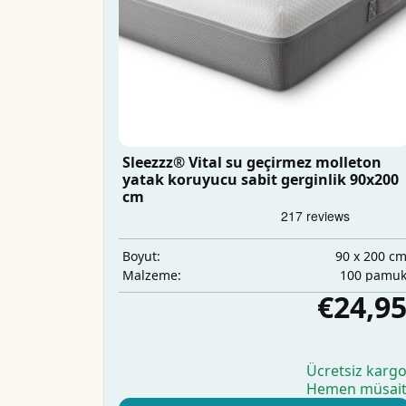
Sleezzz® Vital su geçirmez molleton
yatak koruyucu sabit gerginlik 90x200
cm
90 x 200 c
Boyut:
100 pamu
Malzeme:
€24,9
Ücretsiz karg
Hemen müsai