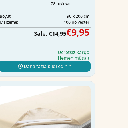
90 x 200 cm
Boyut:
100 polyester
Malzeme:
€9,95
Sale:
€14,95
Ücretsiz kargo
Hemen müsait
Daha fazla bilgi edinin