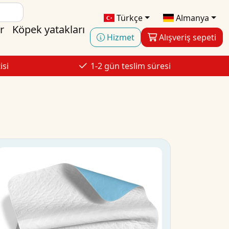
Türkçe
Almanya
r
Köpek yatakları
Hizmet
Alışveriş sepeti
isi
1-2 gün teslim süresi