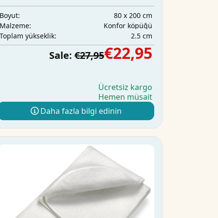
80 x 200 cm
Boyut:
Konfor köpüğü
Malzeme:
2.5 cm
Toplam yükseklik:
€22,95
Sale:
€27,95
Ücretsiz kargo
Hemen müsait
Daha fazla bilgi edinin