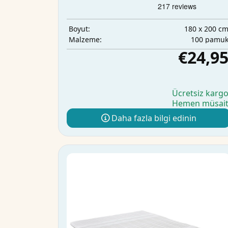
180 x 200 c
Boyut:
100 pamu
Malzeme:
€24,9
Ücretsiz karg
Hemen müsai
Daha fazla bilgi edinin