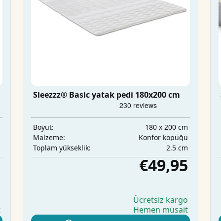
Sleezzz® Basic yatak pedi 180x200 cm
m
180 x 200 cm
Boyut:
ü
Konfor köpüğü
Malzeme:
m
2.5 cm
Toplam yükseklik:
5
€49,95
o
Ücretsiz kargo
t
Hemen müsait