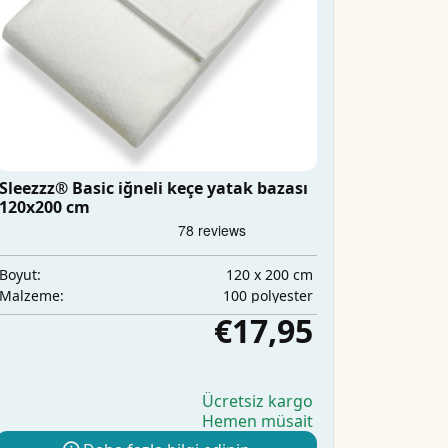
Sleezzz® Basic iğneli keçe yatak bazası
120x200 cm
120 x 200 cm
Boyut:
100 polyester
Malzeme:
€17,95
Ücretsiz kargo
Hemen müsait