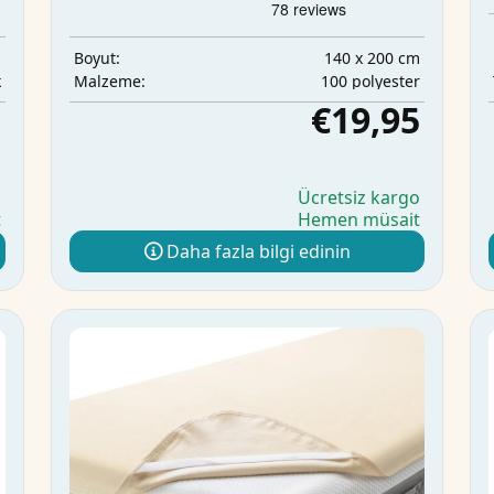
m
140 x 200 cm
Boyut:
k
100 polyester
Malzeme:
5
€19,95
o
Ücretsiz kargo
t
Hemen müsait
Daha fazla bilgi edinin