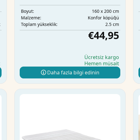
160 x 200 cm
Boyut:
m
Konfor köpüğü
Malzeme:
k
2.5 cm
Toplam yükseklik:
5
€44,95
o
Ücretsiz kargo
t
Hemen müsait
Daha fazla bilgi edinin