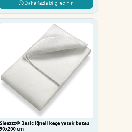
Daha fazla bilgi edinin
Sleezzz® Basic iğneli keçe yatak bazası
90x200 cm