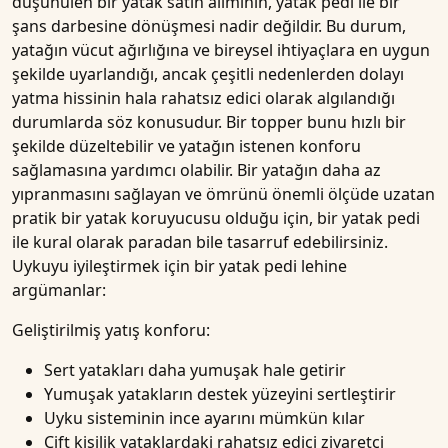
düşünülen bir yatak satın alımının, yatak pedi ile bir
şans darbesine dönüşmesi nadir değildir. Bu durum,
yatağın vücut ağırlığına ve bireysel ihtiyaçlara en uygun
şekilde uyarlandığı, ancak çeşitli nedenlerden dolayı
yatma hissinin hala rahatsız edici olarak algılandığı
durumlarda söz konusudur. Bir topper bunu hızlı bir
şekilde düzeltebilir ve yatağın istenen konforu
sağlamasına yardımcı olabilir. Bir yatağın daha az
yıpranmasını sağlayan ve ömrünü önemli ölçüde uzatan
pratik bir yatak koruyucusu olduğu için, bir yatak pedi
ile kural olarak paradan bile tasarruf edebilirsiniz.
Uykuyu iyileştirmek için bir yatak pedi lehine
argümanlar:
Geliştirilmiş yatış konforu:
Sert yatakları daha yumuşak hale getirir
Yumuşak yatakların destek yüzeyini sertleştirir
Uyku sisteminin ince ayarını mümkün kılar
Çift kişilik yataklardaki rahatsız edici ziyaretçi