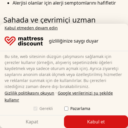
Alerjisi olanlar için alerji semptomlarını hafifletir
Sahada ve çevrimiçi uzman
tavsiyesi
Kabul etmeden devam edin
gizliliğinize saygı duyar
Yüksekliği 8 cm olan yatak pedinizin sizin için doğru
olduğundan emin olmak için, bireysel uyku
ihtiyaçlarınıza uygun olması gerekir. Hijyen sizin için
Bu site, web sitesinin düzgün çalışmasını sağlamak için
çerezler kullanır (örneğin, alışveriş sepetinizdeki öğeleri
özellikle önemliyse, yıkanabilir kılıflı ve fermuarlı 8 cm
kaydetmek veya sadece oturum açmak için). Ayrıca ziyaretçi
yüksekliğinde bir yatak pedi en iyi seçimdir. Üstte ve
sayılarını anonim olarak ölçmek veya özelleştirilmiş hizmetler
altta farklı sertlik seviyelerine sahip 8 cm yüksekliğinde
ve reklamlar sunmak için de kullanılırlar. Bu çerezleri
bir yatak pedi, misafir yatakları için idealdir ve ağırlık
istediğiniz zaman devre dışı bırakabilirsiniz.
dalgalanmalarında bile her zaman optimum düzeyde
·
Gizlilik politikasını okuyun
Google verilerinizi şu şekilde
destek sunar.
kullanır
Gerekli
Pazarlama
Bu ve diğer özellikleri karşılaştırın ve aşağıdaki
avantajlardan yararlanın
yerinde satın alırken uzman
Kapat
Kabul et
tavsiyesi
. Yatak pedi yüksekliğinizi 8 cm olarak