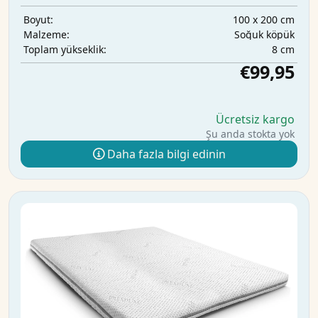
100 x 200 cm
Boyut:
Soğuk köpük
Malzeme:
8 cm
Toplam yükseklik:
€99,95
Ücretsiz kargo
Şu anda stokta yok
Daha fazla bilgi edinin