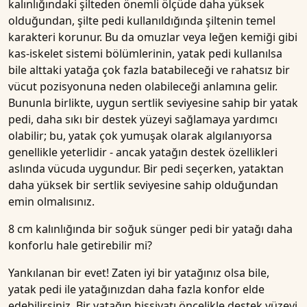
kalınlığındaki şilteden önemli ölçüde daha yüksek
olduğundan, şilte pedi kullanıldığında şiltenin temel
karakteri korunur. Bu da omuzlar veya leğen kemiği gibi
kas-iskelet sistemi bölümlerinin, yatak pedi kullanılsa
bile alttaki yatağa çok fazla batabileceği ve rahatsız bir
vücut pozisyonuna neden olabileceği anlamına gelir.
Bununla birlikte, uygun sertlik seviyesine sahip bir yatak
pedi, daha sıkı bir destek yüzeyi sağlamaya yardımcı
olabilir; bu, yatak çok yumuşak olarak algılanıyorsa
genellikle yeterlidir - ancak yatağın destek özellikleri
aslında vücuda uygundur. Bir pedi seçerken, yataktan
daha yüksek bir sertlik seviyesine sahip olduğundan
emin olmalısınız.
8 cm kalınlığında bir soğuk sünger pedi bir yatağı daha
konforlu hale getirebilir mi?
Yankılanan bir evet! Zaten iyi bir yatağınız olsa bile,
yatak pedi ile yatağınızdan daha fazla konfor elde
edebilirsiniz. Bir yatağın hissiyatı öncelikle destek yüzeyi