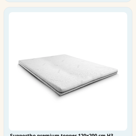
Supportho premium topper 120x200 cm H3