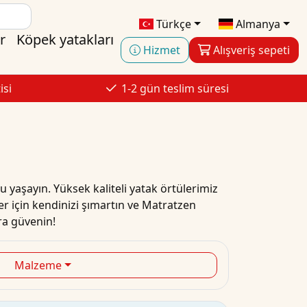
Türkçe
Almanya
r
Köpek yatakları
Hizmet
Alışveriş sepeti
isi
1-2 gün teslim süresi
ru yaşayın. Yüksek kaliteli yatak örtülerimiz
r için kendinizi şımartın ve Matratzen
ora güvenin!
Malzeme