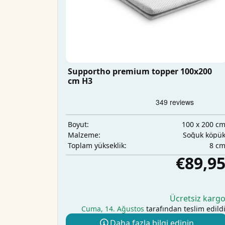
Supportho premium topper 100x200
cm H3
100 x 200 c
Boyut:
Soğuk köpü
Malzeme:
8 c
Toplam yükseklik:
€89,9
Ücretsiz karg
Cuma, 14. Ağustos
tarafından teslim edild
Daha fazla bilgi edinin