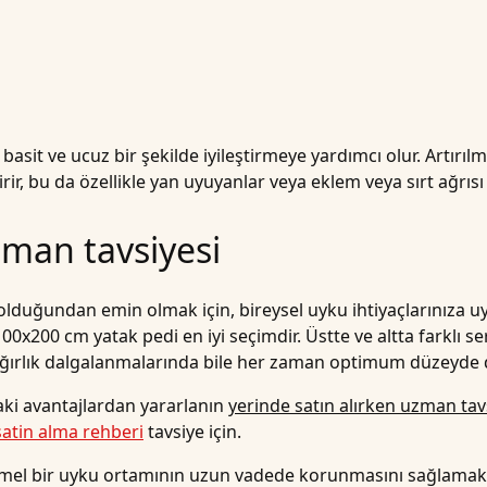
basit ve ucuz bir şekilde iyileştirmeye yardımcı olur. Artır
, bu da özellikle yan uyuyanlar veya eklem veya sırt ağrısı ol
zman tavsiyesi
lduğundan emin olmak için, bireysel uyku ihtiyaçlarınıza uygu
 100x200 cm yatak pedi en iyi seçimdir. Üstte ve altta farklı s
ve ağırlık dalgalanmalarında bile her zaman optimum düzeyde 
daki avantajlardan yararlanın
yerinde satın alırken uzman tav
 satin alma rehberi̇
tavsiye için.
mel bir uyku ortamının uzun vadede korunmasını sağlamak i