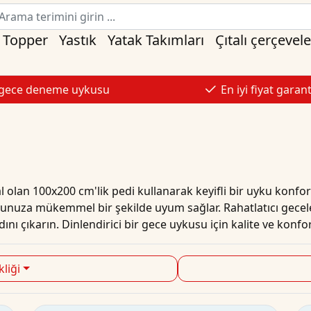
Topper
Yastık
Yatak Takımları
Çıtalı çerçevele
 gece deneme uykusu
En iyi fiyat garant
eal olan 100x200 cm'lik pedi kullanarak keyifli bir uyku konfo
dunuza mükemmel bir şekilde uyum sağlar. Rahatlatıcı gecele
ını çıkarın. Dinlendirici bir gece uykusu için kalite ve konf
liği