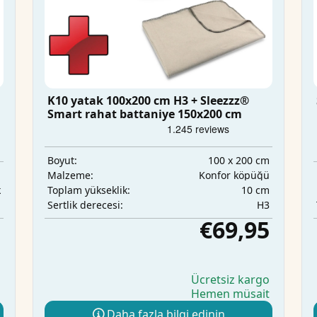
K10 yatak 100x200 cm H3 + Sleezzz®
Smart rahat battaniye 150x200 cm
100 x 200 cm
Boyut:
m
Konfor köpüğü
Malzeme:
k
10 cm
Toplam yükseklik:
m
H3
Sertlik derecesi:
5
€69,95
o
Ücretsiz kargo
Hemen müsait
i
Daha fazla bilgi edinin