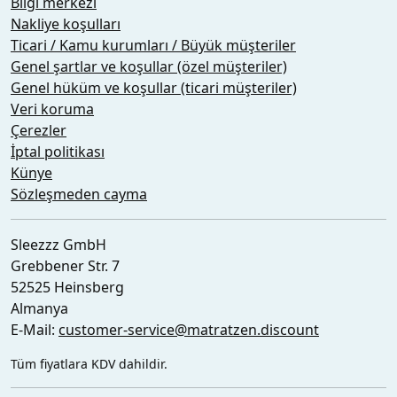
Bilgi merkezi
Nakliye koşulları
Ticari / Kamu kurumları / Büyük müşteriler
Genel şartlar ve koşullar (özel müşteriler)
Genel hüküm ve koşullar (ticari müşteriler)
Veri koruma
Çerezler
İptal politikası
Künye
Sözleşmeden cayma
Sleezzz GmbH
Grebbener Str. 7
52525 Heinsberg
Almanya
E-Mail:
customer-service@matratzen.discount
Tüm fiyatlara KDV dahildir.