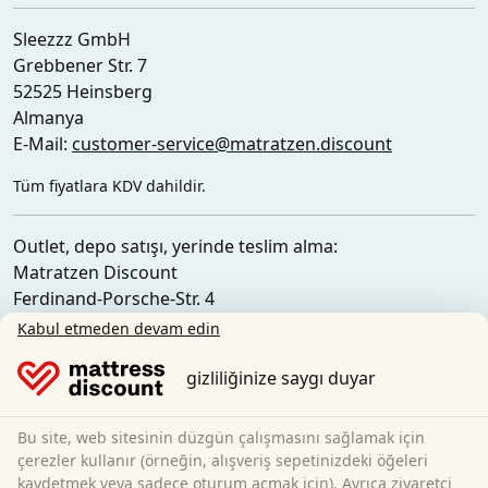
Sleezzz GmbH
Grebbener Str. 7
52525 Heinsberg
Almanya
E-Mail:
customer-service@matratzen.discount
Tüm fiyatlara KDV dahildir.
Outlet, depo satışı, yerinde teslim alma:
Matratzen Discount
Ferdinand-Porsche-Str. 4
52525 Heinsberg
Kabul etmeden devam edin
Almanya
gizliliğinize saygı duyar
Bu site, web sitesinin düzgün çalışmasını sağlamak için
çerezler kullanır (örneğin, alışveriş sepetinizdeki öğeleri
kaydetmek veya sadece oturum açmak için). Ayrıca ziyaretçi