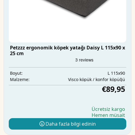
Petzzz ergonomik köpek yatağı Daisy L 115x90 x
25 cm
L 115x90
Boyut:
Visco köpük / konfor köpüğü
Malzeme:
€89,95
Ücretsiz kargo
Hemen müsait
Daha fazla bilgi edinin