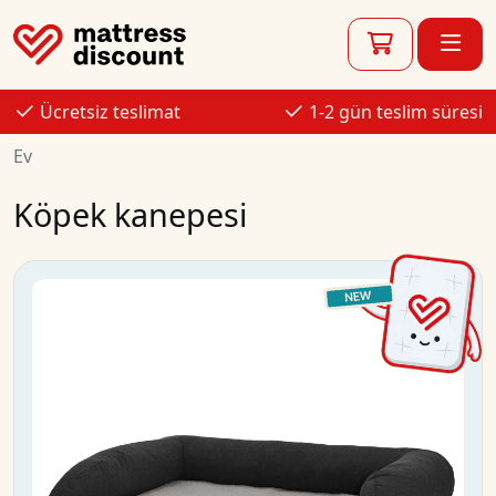
Ücretsiz teslimat
1-2 gün teslim süresi
Ev
Köpek kanepesi