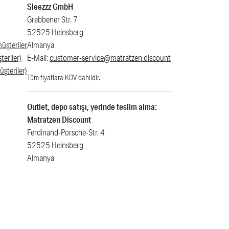
Sleezzz GmbH
Grebbener Str. 7
52525 Heinsberg
üşteriler
Almanya
teriler)
E-Mail:
customer-service@matratzen.discount
üşteriler)
Tüm fiyatlara KDV dahildir.
Outlet, depo satışı, yerinde teslim alma:
Matratzen Discount
Ferdinand-Porsche-Str. 4
52525 Heinsberg
Almanya