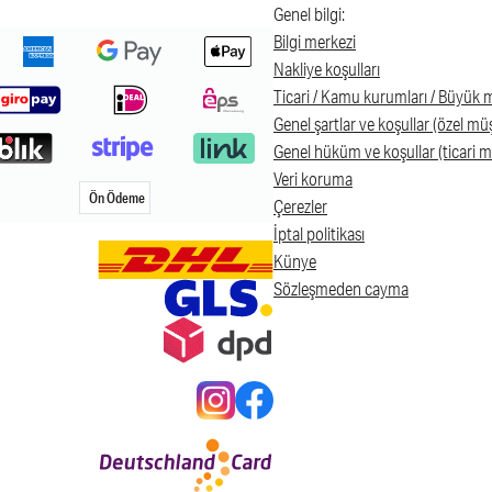
Genel bilgi:
Bilgi merkezi
Nakliye koşulları
Ticari / Kamu kurumları / Büyük m
Genel şartlar ve koşullar (özel müş
Genel hüküm ve koşullar (ticari m
Veri koruma
Ön Ödeme
Çerezler
İptal politikası
Künye
Sözleşmeden cayma