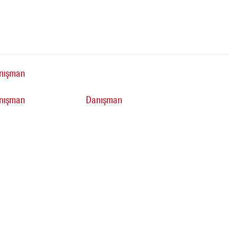
nışman
nışman
Danışman