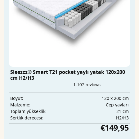
Sleezzz® Smart T21 pocket yaylı yatak 120x200
cm H2/H3
120 x 200 cm
Boyut:
Cep yayları
Malzeme:
21 cm
Toplam yükseklik:
H2/H3
Sertlik derecesi:
€149,95