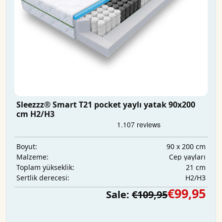
Sleezzz® Smart T21 pocket yaylı yatak 90x200
cm H2/H3
90 x 200 cm
Boyut:
Cep yayları
Malzeme:
21 cm
Toplam yükseklik:
H2/H3
Sertlik derecesi:
€99,95
Sale:
€109,95