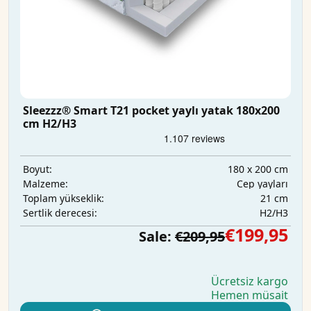
Sleezzz® Smart T21 pocket yaylı yatak 180x200
cm H2/H3
180 x 200 cm
Boyut:
Cep yayları
Malzeme:
21 cm
Toplam yükseklik:
H2/H3
Sertlik derecesi:
€199,95
Sale:
€209,95
Ücretsiz kargo
Hemen müsait