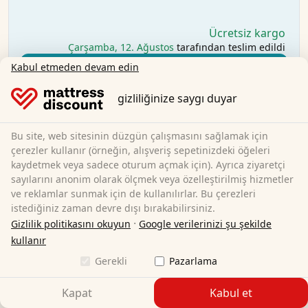
Ücretsiz kargo
Çarşamba, 12. Ağustos
tarafından teslim edildi
Daha fazla bilgi edinin
Kabul etmeden devam edin
gizliliğinize saygı duyar
Bu site, web sitesinin düzgün çalışmasını sağlamak için
çerezler kullanır (örneğin, alışveriş sepetinizdeki öğeleri
kaydetmek veya sadece oturum açmak için). Ayrıca ziyaretçi
sayılarını anonim olarak ölçmek veya özelleştirilmiş hizmetler
ve reklamlar sunmak için de kullanılırlar. Bu çerezleri
istediğiniz zaman devre dışı bırakabilirsiniz.
·
Gizlilik politikasını okuyun
Google verilerinizi şu şekilde
kullanır
Gerekli
Pazarlama
Kapat
Kabul et