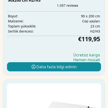
90x200 cm H2/H3
90 x 200 cm
Boyut:
Cep yayları
Malzeme:
23 cm
Toplam yükseklik:
H2/H3
Sertlik derecesi:
€119,95
Ücretsiz kargo
Hemen müsait
Daha fazla bilgi edinin