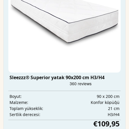
Sleezzz® Superior yatak 90x200 cm H3/H4
90 x 200 cm
Boyut:
Konfor köpüğü
Malzeme:
21 cm
Toplam yükseklik:
H3/H4
Sertlik derecesi:
€109,95