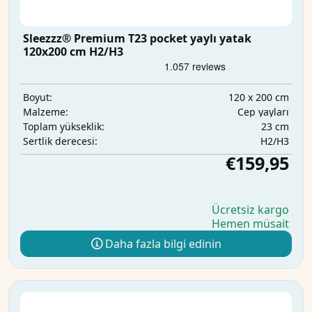
Sleezzz® Premium T23 pocket yaylı yatak
120x200 cm H2/H3
120 x 200 cm
Boyut:
Cep yayları
Malzeme:
23 cm
Toplam yükseklik:
H2/H3
Sertlik derecesi:
€159,95
Ücretsiz kargo
Hemen müsait
Daha fazla bilgi edinin