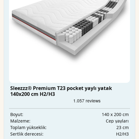
Sleezzz® Premium T23 pocket yaylı yatak
140x200 cm H2/H3
140 x 200 cm
Boyut:
Cep yayları
Malzeme:
23 cm
Toplam yükseklik:
H2/H3
Sertlik derecesi: