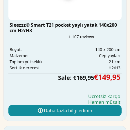
Sleezzz® Smart T21 pocket yaylı yatak 140x200
cm H2/H3
140 x 200 cm
Boyut:
Cep yayları
Malzeme:
21 cm
Toplam yükseklik:
H2/H3
Sertlik derecesi:
€149,95
Sale:
€169,95
Ücretsiz kargo
Hemen müsait
Daha fazla bilgi edinin