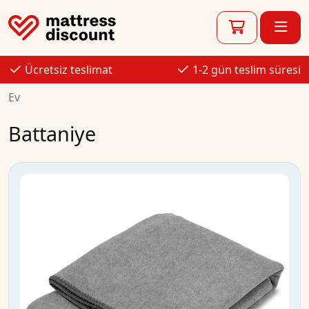
Ücretsiz teslimat
1-2 gün teslim süresi
Ev
Battaniye