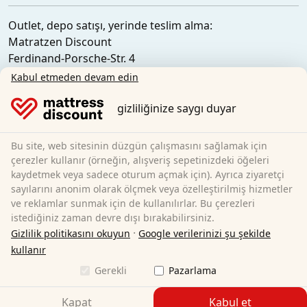
Outlet, depo satışı, yerinde teslim alma:
Matratzen Discount
Ferdinand-Porsche-Str. 4
52525 Heinsberg
Kabul etmeden devam edin
Almanya
gizliliğinize saygı duyar
Bu site, web sitesinin düzgün çalışmasını sağlamak için
çerezler kullanır (örneğin, alışveriş sepetinizdeki öğeleri
kaydetmek veya sadece oturum açmak için). Ayrıca ziyaretçi
sayılarını anonim olarak ölçmek veya özelleştirilmiş hizmetler
ve reklamlar sunmak için de kullanılırlar. Bu çerezleri
istediğiniz zaman devre dışı bırakabilirsiniz.
·
Gizlilik politikasını okuyun
Google verilerinizi şu şekilde
kullanır
Gerekli
Pazarlama
Kapat
Kabul et