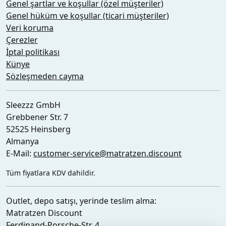
Genel şartlar ve koşullar (özel müşteriler)
Genel hüküm ve koşullar (ticari müşteriler)
Veri koruma
Çerezler
İptal politikası
Künye
Sözleşmeden cayma
Sleezzz GmbH
Grebbener Str. 7
52525 Heinsberg
Almanya
E-Mail:
customer-service@matratzen.discount
Tüm fiyatlara KDV dahildir.
Outlet, depo satışı, yerinde teslim alma:
Matratzen Discount
Ferdinand-Porsche-Str. 4