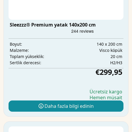
Sleezzz® Premium yatak 140x200 cm
140 x 200 cm
Boyut:
Visco köpük
Malzeme:
20 cm
Toplam yükseklik:
H2/H3
Sertlik derecesi:
€299,95
Ücretsiz kargo
Hemen müsait
Daha fazla bilgi edinin