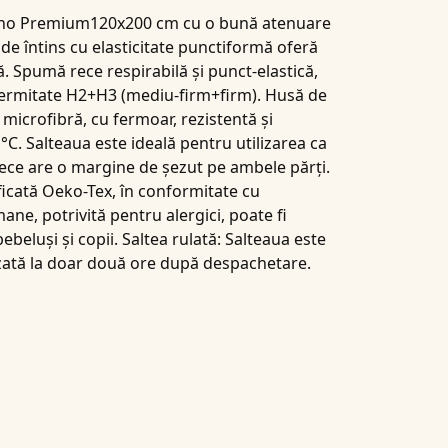
ho Premium120x200 cm
cu o bună atenuare
 de întins cu elasticitate punctiformă oferă
ă. Spumă rece respirabilă și punct-elastică,
 fermitate H2+H3 (mediu-firm+firm). Husă de
 microfibră, cu fermoar, rezistentă și
 °C. Salteaua este ideală pentru utilizarea ca
rece are o margine de șezut pe ambele părți.
ficată Oeko-Tex, în conformitate cu
ane, potrivită pentru alergici, poate fi
bebeluși și copii. Saltea rulată: Salteaua este
ilizată la doar două ore după despachetare.