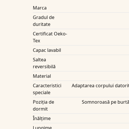
Marca
Gradul de
duritate
Certificat Oeko-
Tex
Capac lavabil
Saltea
reversibilă
Material
Caracteristici
Adaptarea corpului datorit
speciale
Poziția de
Somnoroasă pe burtă,
dormit
Înălțime
Lungime