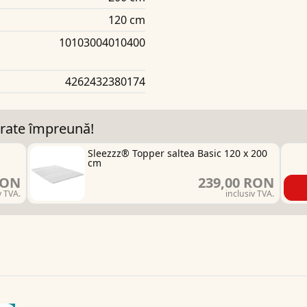
120 cm
10103004010400
4262432380174
rate împreună!
Sleezzz® Topper saltea Basic 120 x 200
cm
RON
239,00 RON
v TVA.
inclusiv TVA.