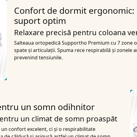
Confort de dormit ergonomic: 
suport optim
Relaxare precisă pentru coloana ve
Salteaua ortopedică Supportho Premium cu 7 zone ofe
spate și articulații. Spuma rece respirabilă și zonele 
prevenind tensiunile.
entru un somn odihnitor
 pentru un climat de somn proaspăt
 confort excelent, ci și o respirabilitate
 de căldură și asigură astfel un climat de somn