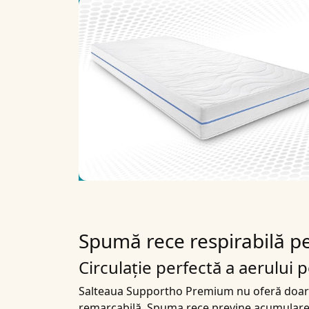
Spumă rece respirabilă p
Circulație perfectă a aerului
Salteaua Supportho Premium nu oferă doar un
remarcabilă. Spuma rece previne acumularea