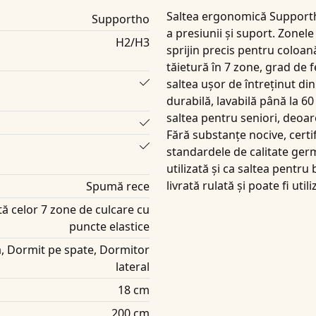
Saltea ergonomică
Support
Supportho
a presiunii și suport. Zonele
H2/H3
sprijin precis pentru coloan
tăietură în 7 zone, grad de
saltea ușor de întreținut din
durabilă, lavabilă până la 60
saltea pentru seniori, deoa
Fără substanțe nocive, certi
standardele de calitate germ
utilizată și ca saltea pentru 
livrată rulată și poate fi ut
Spumă rece
ă celor 7 zone de culcare cu
puncte elastice
 Dormit pe spate, Dormitor
lateral
18 cm
200 cm