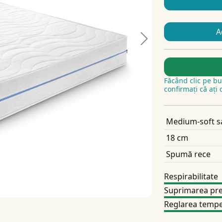
A
Next
Făcând clic pe b
confirmați că ați c
Medium-soft 
18 cm
Spumă rece
Respirabilitate
Suprimarea pre
Reglarea tempe