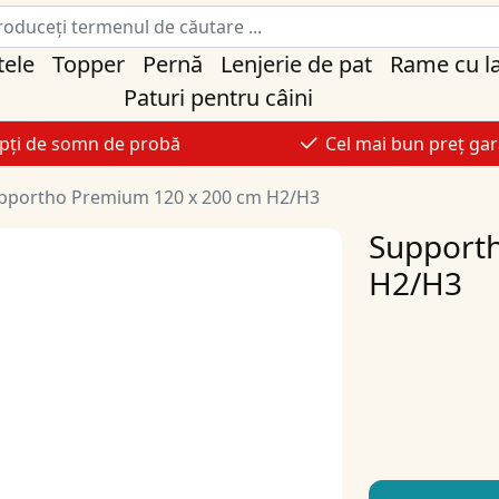
tele
Topper
Pernă
Lenjerie de pat
Rame cu l
Paturi pentru câini
pți de somn de probă
Cel mai bun preț gar
pportho Premium 120 x 200 cm H2/H3
Support
H2/H3