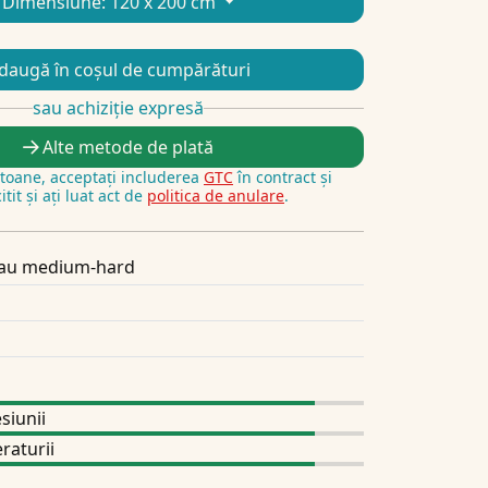
Dimensiune:
120 x 200 cm
daugă în coșul de cumpărături
sau achiziție expresă
Alte metode de plată
utoane, acceptați includerea
GTC
în contract și
itit și ați luat act de
politica de anulare
.
sau medium-hard
siunii
raturii