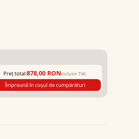
878,00 RON
Preț total:
inclusiv TVA.
Împreună în coșul de cumpărături