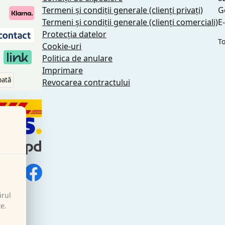
Termeni și condiții generale (clienți privați)
G
Termeni și condiții generale (clienți comerciali)
E
Protecția datelor
To
Cookie-uri
Politica de anulare
Imprimare
pată
Revocarea contractului
ărul
te.