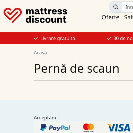
Oferte
Sal
Livrare gratuită
30 de no
Acasă
Pernă de scaun
Acceptăm: