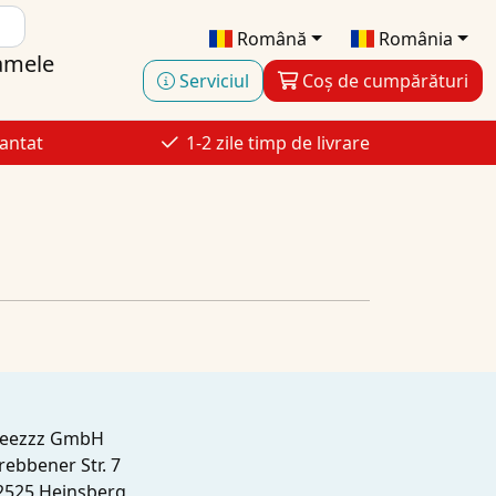
Română
România
amele
Serviciul
Coș de cumpărături
antat
1-2 zile timp de livrare
leezzz GmbH
rebbener Str. 7
2525 Heinsberg