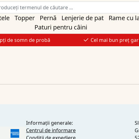
tele
Topper
Pernă
Lenjerie de pat
Rame cu l
Paturi pentru câini
pți de somn de probă
Cel mai bun preț gar
Informații generale:
S
Centrul de informare
G
Condiții de expediere
5