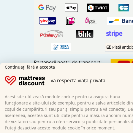
Plată antici
Partenerii noștri de transport:
Continuați fără a accepta
vă respectă viața privată
Acest site utilizează module cookie pentru a asigura buna
Social Media:
funcționare a site-ului (de exemplu, pentru a salva articolele din
coșul de cumpărături sau pur și simplu pentru a vă conecta). De
asemenea, acestea sunt utilizate pentru a măsura anonim num
de vizitatori sau pentru a oferi servicii și publicitate personaliza
Puteți dezactiva aceste module cookie în orice moment.