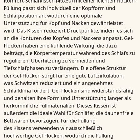
Komfort-Schlafkissen (40x80)
mit einer leichten Flocken-
Füllung passt sich individuell der Kopfform und
Schlafposition an, wodurch eine optimale
Unterstützung für Kopf und Nacken gewährleistet
wird. Das
Kissen
reduziert Druckpunkte, indem es sich
an die Konturen des Kopfes und Nackens anpasst.
Gel-
Flocken
haben eine
kühlende Wirkung
, die dazu
beiträgt, die Körpertemperatur während des Schlafs zu
regulieren, Überhitzung zu vermeiden und
Tiefschlafphasen zu verlängern. Die offene Struktur
der
Gel-Flocken
sorgt für eine gute Luftzirkulation,
was
Schwitzen reduziert
und ein angenehmes
Schlafklima fördert.
Gel-Flocken
sind widerstandsfähig
und behalten ihre Form und Unterstützung länger als
herkömmliche Füllmaterialien. Dieses
Kissen
ist
außerdem die ideale Wahl für Schläfer, die
daunenfreie
Bettwaren
bevorzugen. Für die Füllung
des
Kissens
verwenden wir ausschließlich
hochwertige
Gel-Flocken
, wodurch die Füllung