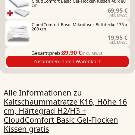
CloudComfort Basic Gel-Flocken Kissen 40 x 80
cm
69,95 €
inkl. MwSt.
CloudComfort Basic Mikrofaser Bettdecke 135 x
200 cm
19,95 €
inkl. MwSt.
89,90 €
Gesamtpreis:
inkl. MwSt.
Zusammen in den Warenkorb
Alle Informationen zu
Kaltschaummatratze K16, Höhe 16
cm, Härtegrad H2/H3 +
CloudComfort Basic Gel-Flocken
Kissen gratis