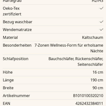
Härtegrad
H2/H3
Oeko-Tex
zertifiziert
Bezug waschbar
Wendematratze
Material
Kaltschaum
Besonderheiten
7-Zonen Wellness-Form für erholsame
Nächte
Schlafposition
Bauchschläfer, Rückenschläfer,
Seitenschläfer
Höhe
16 cm
Länge
190 cm
Breite
90 cm
Artikelnummer
B1010100320210
EAN
4262432384011