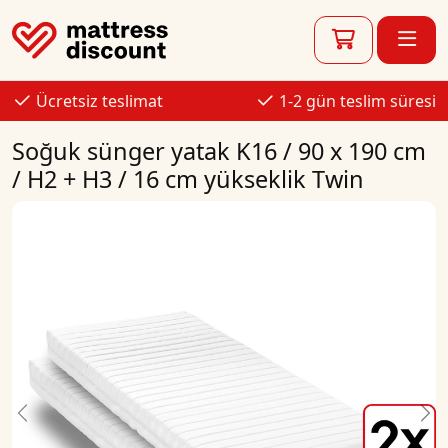
Ücretsiz teslimat
1-2 gün teslim süresi
Soğuk sünger yatak K16 / 90 x 190 cm
/ H2 + H3 / 16 cm yükseklik Twin
Previous
Ne