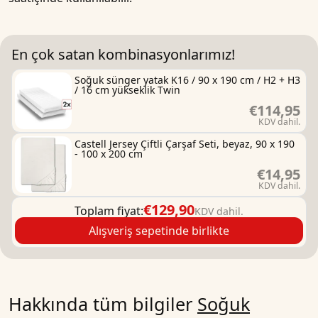
En çok satan kombinasyonlarımız!
Soğuk sünger yatak K16 / 90 x 190 cm / H2 + H3
/ 16 cm yükseklik Twin
€114,95
KDV dahil.
Castell Jersey Çiftli Çarşaf Seti, beyaz, 90 x 190
- 100 x 200 cm
€14,95
KDV dahil.
€129,90
Toplam fiyat:
KDV dahil.
Alışveriş sepetinde birlikte
Hakkında tüm bilgiler
Soğuk