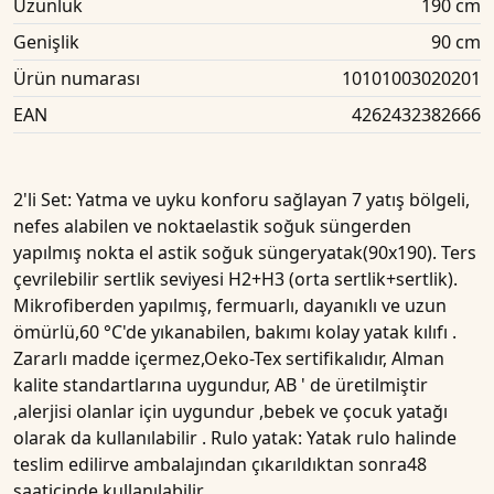
Uzunluk
190 cm
Genişlik
90 cm
Ürün numarası
10101003020201
EAN
4262432382666
2'li Set: Yatma ve uyku konforu sağlayan 7 yatış bölgeli,
nefes alabilen ve noktaelastik soğuk süngerden
yapılmış nokta el astik soğuk süngeryatak(90x190). Ters
çevrilebilir sertlik seviyesi H2+H3 (orta sertlik+sertlik).
Mikrofiberden yapılmış, fermuarlı, dayanıklı ve uzun
ömürlü,60 °C'de yıkanabilen, bakımı kolay yatak kılıfı .
Zararlı madde içermez,Oeko-Tex sertifikalıdır, Alman
kalite standartlarına uygundur, AB ' de üretilmiştir
,alerjisi olanlar için uygundur ,bebek ve çocuk yatağı
olarak da kullanılabilir . Rulo yatak: Yatak rulo halinde
teslim edilirve ambalajından çıkarıldıktan sonra48
saatiçinde kullanılabilir.