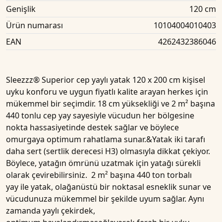
Genişlik
120 cm
Ürün numarası
10104004010403
EAN
4262432386046
Sleezzz® Superior cep yaylı yatak 120 x 200 cm
kişisel
uyku konforu ve uygun fiyatlı kalite arayan herkes için
mükemmel bir seçimdir.
18 cm
yüksekliği ve
2 m² başına
440 tonlu cep yay
sayesiyle vücudun her bölgesine
nokta hassasiyetinde destek sağlar ve böylece
omurgaya optimum rahatlama sunar.&
Yatak
iki tarafı
daha sert (sertlik derecesi H3) olmasıyla dikkat çekiyor.
Böylece, yatağın ömrünü uzatmak için yatağı sürekli
olarak çevirebilirsiniz.
2 m² başına 440 ton torbalı
yay
ile yatak, olağanüstü bir
noktasal esneklik
sunar ve
vücudunuza mükemmel bir şekilde uyum sağlar. Aynı
zamanda yaylı çekirdek,