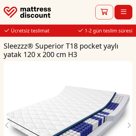
Ücretsiz teslimat
1-2 gün teslim süresi
Sleezzz® Superior T18 pocket yaylı
yatak 120 x 200 cm H3
Previous
Ne