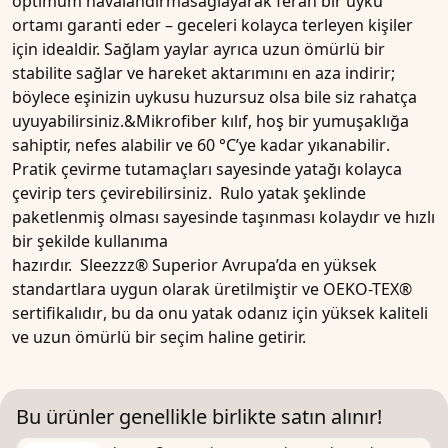
optimum
havalandırma
sağlayarak ferah bir uyku
ortamı garanti eder – geceleri kolayca terleyen kişiler
için idealdir. Sağlam yaylar ayrıca uzun ömürlü bir
stabilite sağlar ve hareket aktarımını en aza indirir;
böylece eşinizin uykusu huzursuz olsa bile siz rahatça
uyuyabilirsiniz.&
Mikrofiber
kılıf, hoş bir yumuşaklığa
sahiptir, nefes alabilir ve
6
0 °C’ye kadar yıkanabilir
.
Pratik
çevirme tutamaçları
sayesinde yatağı kolayca
çevirip ters çevirebilirsiniz.
Rulo yatak
şeklinde
paketlenmiş olması sayesinde taşınması kolaydır ve hızlı
bir şekilde kullanıma
hazırdır.
Sleezzz®
Superior
Avrupa’da en yüksek
standartlara uygun olarak üretilmiştir ve
OEKO-TEX®
sertifikalıdır
, bu da onu yatak odanız için yüksek kaliteli
ve uzun ömürlü bir seçim haline getirir.
Bu ürünler genellikle birlikte satın alınır!