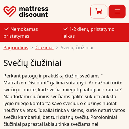
Nemokamas
1-2 dienų pristatymo
pristatymas
laikas
Pagrindinis
Čiužiniai
Svečių čiužiniai
Svečių čiužiniai
Perkant patogų ir praktišką
čiužinį svečiams
"
Matratzen Discount"
galima sutaupyti. Ar dažnai turite
svečių ir norite, kad svečiai miegotų patogiai ir ramiai?
Naudodami
čiužinius svečiams
galite sukurti aukšto
lygio
miego komfortą
savo svečiui, o
čiužinys
nuolat
neužims vietos. Idealiai tinka visiems, kurie neturi vietos
svečių kambariui
, bet turi dažnų svečių.
Poroloniniai
čiužiniai
paprastai labiau tinka
svečiams
nei