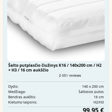
Šalto putplasčio čiužinys K16 / 140x200 cm / H2
+ H3 / 16 cm aukščio
140 x 200 cm
Dydis:
Šaltosios putos
Medžiaga:
16 cm
Bendras aukštis:
H2/H3
Kietumo laipsnis:
99,95 €