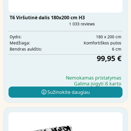
T6 Viršutinė dalis 180x200 cm H3
180 x 200 cm
Dydis:
Komfortiškos putos
Medžiaga:
6 cm
Bendras aukštis:
99,95 €
Nemokamas pristatymas
Galima įsigyti iš karto
Sužinokite daugiau