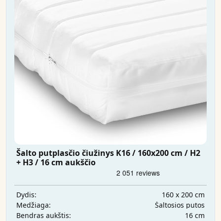
Šalto putplasčio čiužinys K16 / 160x200 cm / H2
+ H3 / 16 cm aukščio
160 x 200 cm
Dydis:
Šaltosios putos
Medžiaga:
16 cm
Bendras aukštis: