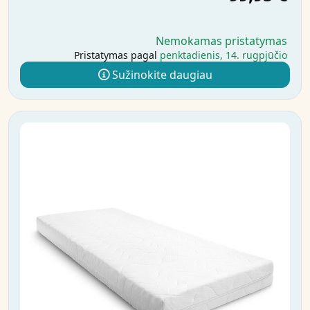
Nemokamas pristatymas
Pristatymas pagal
penktadienis, 14. rugpjūčio
Sužinokite daugiau