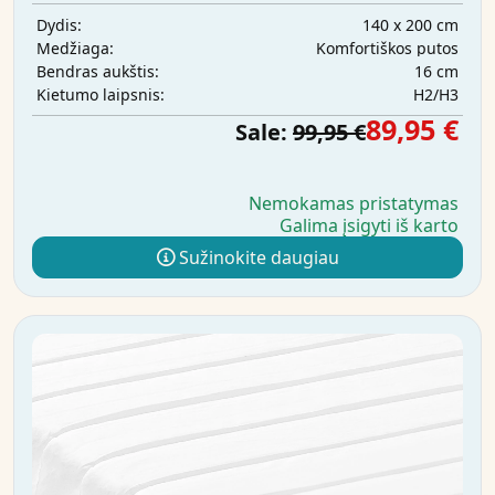
140 x 200 cm
Dydis:
Komfortiškos putos
Medžiaga:
16 cm
Bendras aukštis:
H2/H3
Kietumo laipsnis:
89,95 €
Sale:
99,95 €
Nemokamas pristatymas
Galima įsigyti iš karto
Sužinokite daugiau