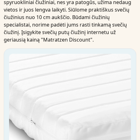
spyruokliniai čiužiniai, nes yra patogūs, užima nedaug
vietos ir juos lengva laikyti. Siūlome praktiškus svečių
čiužinius
nuo 10 cm aukščio. Būdami
čiužinių
specialistai, norime padėti jums rasti tinkamą svečių
čiužinį
.
Įsigykite
svečių
putų čiužinį
internetu
už
geriausią kainą
"Matratzen Discount".