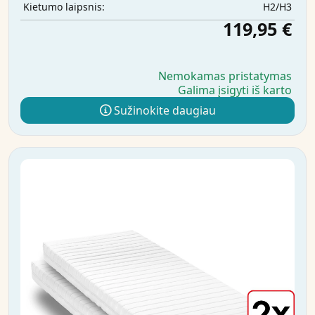
H2/H3
Kietumo laipsnis:
119,95 €
Nemokamas pristatymas
Galima įsigyti iš karto
Sužinokite daugiau