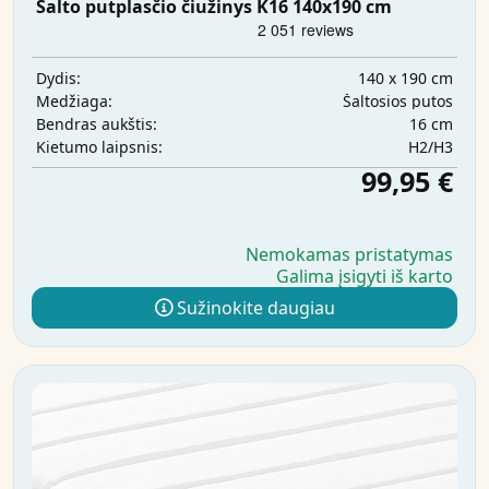
Šalto putplasčio čiužinys K16 140x190 cm
140 x 190 cm
Dydis:
Šaltosios putos
Medžiaga:
16 cm
Bendras aukštis:
H2/H3
Kietumo laipsnis:
99,95 €
Nemokamas pristatymas
Galima įsigyti iš karto
Sužinokite daugiau