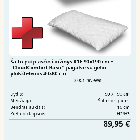
Šalto putplasčio čiužinys K16 90x190 cm +
"CloudComfort Basic" pagalvė su gelio
plokštelėmis 40x80 cm
90 x 190 cm
Dydis:
Šaltosios putos
Medžiaga:
16 cm
Bendras aukštis:
H2/H3
Kietumo laipsnis:
89,95 €