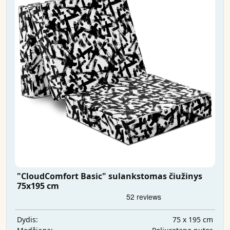
"CloudComfort Basic" sulankstomas čiužinys
75x195 cm
75 x 195 cm
Dydis: