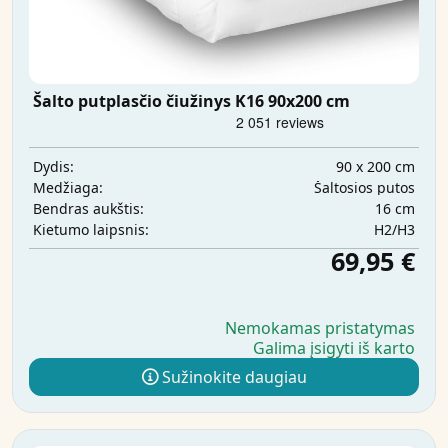
Šalto putplasčio čiužinys K16 90x200 cm
90 x 200 cm
Dydis:
Šaltosios putos
Medžiaga:
16 cm
Bendras aukštis:
H2/H3
Kietumo laipsnis:
69,95 €
Nemokamas pristatymas
Galima įsigyti iš karto
Sužinokite daugiau