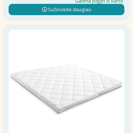
Galima įsigyti iš karto
Sužinokite daugiau