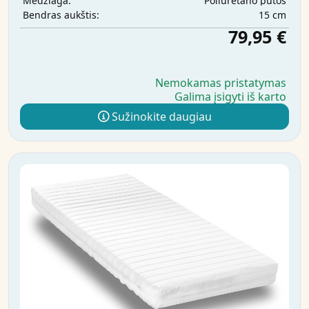
Poliuretano putos
Medžiaga:
15 cm
Bendras aukštis:
79,95 €
Nemokamas pristatymas
Galima įsigyti iš karto
Sužinokite daugiau