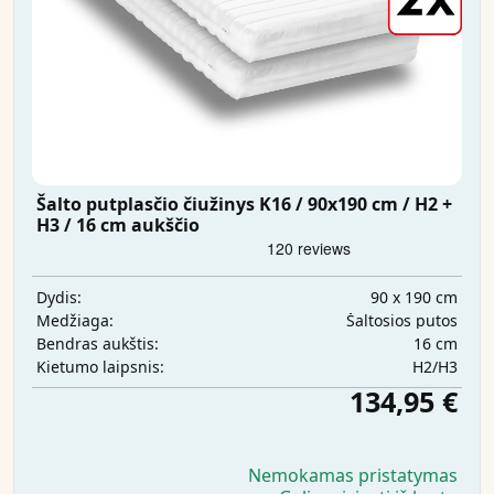
Šalto putplasčio čiužinys K16 / 90x190 cm / H2 +
H3 / 16 cm aukščio
90 x 190 cm
Dydis:
Šaltosios putos
Medžiaga:
16 cm
Bendras aukštis:
H2/H3
Kietumo laipsnis:
134,95 €
Nemokamas pristatymas