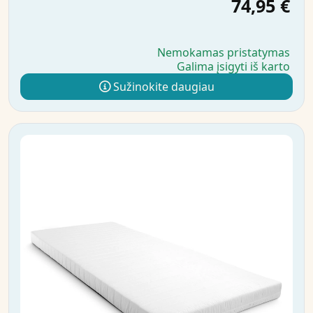
74,95 €
Nemokamas pristatymas
Galima įsigyti iš karto
Sužinokite daugiau