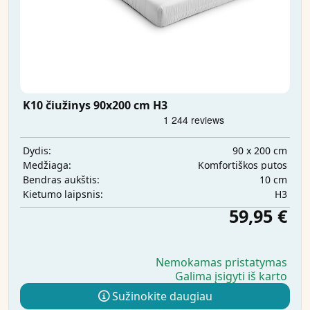
K10 čiužinys 90x200 cm H3
90 x 200 cm
Dydis:
Komfortiškos putos
Medžiaga:
10 cm
Bendras aukštis:
H3
Kietumo laipsnis:
59,95 €
Nemokamas pristatymas
Galima įsigyti iš karto
Sužinokite daugiau