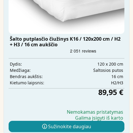
Šalto putplasčio čiužinys K16 / 120x200 cm / H2
+ H3 / 16 cm aukščio
120 x 200 cm
Dydis:
Šaltosios putos
Medžiaga:
16 cm
Bendras aukštis:
H2/H3
Kietumo laipsnis:
89,95 €
Nemokamas pristatymas
Galima įsigyti iš karto
Sužinokite daugiau