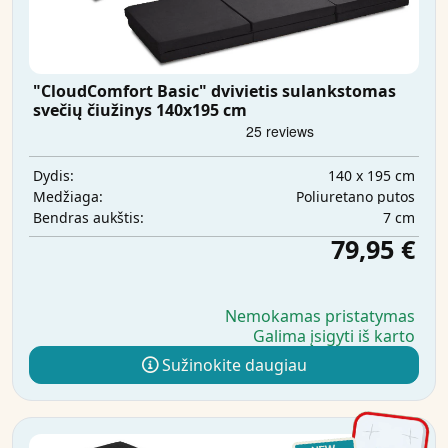
"CloudComfort Basic" dvivietis sulankstomas
svečių čiužinys 140x195 cm
140 x 195 cm
Dydis:
Poliuretano putos
Medžiaga:
7 cm
Bendras aukštis:
79,95 €
Nemokamas pristatymas
Galima įsigyti iš karto
Sužinokite daugiau