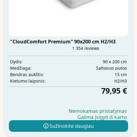
"CloudComfort Premium" 90x200 cm H2/H3
90 x 200 cm
Dydis:
Šaltosios putos
Medžiaga:
15 cm
Bendras aukštis:
H2/H3
Kietumo laipsnis:
79,95 €
Nemokamas pristatymas
Galima įsigyti iš karto
Sužinokite daugiau