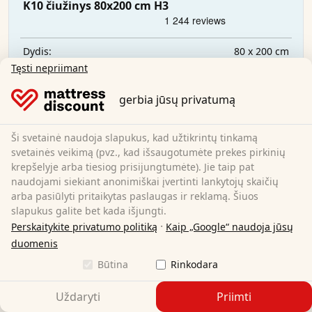
K10 čiužinys 80x200 cm H3
80 x 200 cm
Dydis:
Komfortiškos putos
Medžiaga:
Tęsti nepriimant
10 cm
Bendras aukštis:
H3
Kietumo laipsnis:
gerbia jūsų privatumą
59,95 €
Ši svetainė naudoja slapukus, kad užtikrintų tinkamą
svetainės veikimą (pvz., kad išsaugotumėte prekes pirkinių
Nemokamas pristatymas
krepšelyje arba tiesiog prisijungtumėte). Jie taip pat
Galima įsigyti iš karto
naudojami siekiant anonimiškai įvertinti lankytojų skaičių
arba pasiūlyti pritaikytas paslaugas ir reklamą. Šiuos
Sužinokite daugiau
slapukus galite bet kada išjungti.
·
Perskaitykite privatumo politiką
Kaip „Google“ naudoja jūsų
duomenis
Būtina
Rinkodara
Uždaryti
Priimti