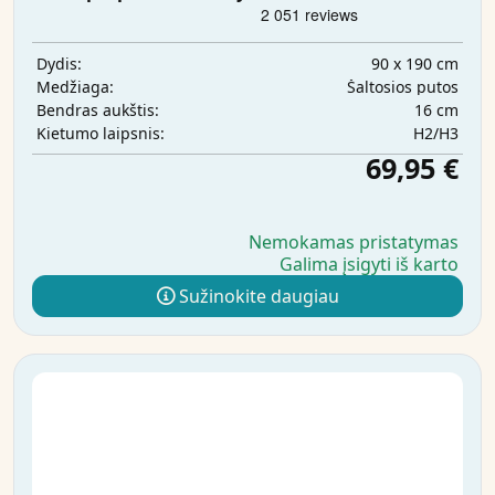
90 x 190 cm
Dydis:
Šaltosios putos
Medžiaga:
16 cm
Bendras aukštis:
H2/H3
Kietumo laipsnis:
69,95 €
Nemokamas pristatymas
Galima įsigyti iš karto
Sužinokite daugiau