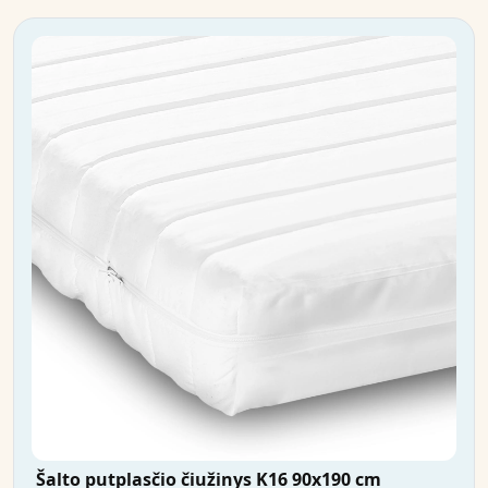
Šalto putplasčio čiužinys K16 90x190 cm