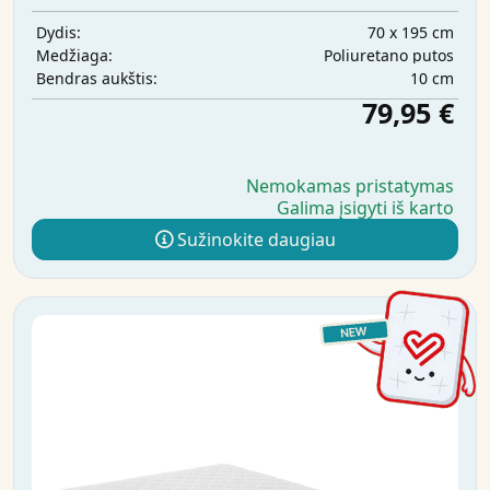
70 x 195 cm
Dydis:
Poliuretano putos
Medžiaga:
10 cm
Bendras aukštis:
79,95 €
Nemokamas pristatymas
Galima įsigyti iš karto
Sužinokite daugiau