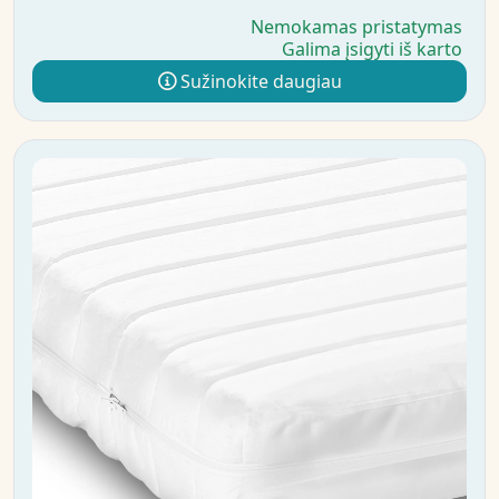
Nemokamas pristatymas
Galima įsigyti iš karto
Sužinokite daugiau