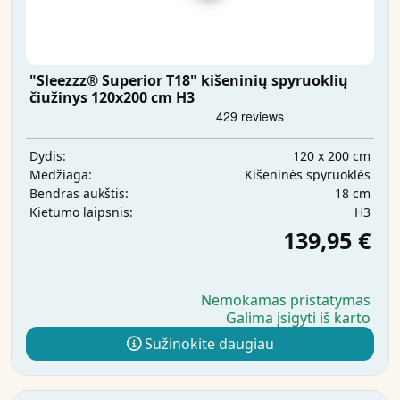
"Sleezzz® Superior T18" kišeninių spyruoklių
čiužinys 120x200 cm H3
120 x 200 cm
Dydis:
Kišeninės spyruoklės
Medžiaga:
18 cm
Bendras aukštis:
H3
Kietumo laipsnis:
139,95 €
Nemokamas pristatymas
Galima įsigyti iš karto
Sužinokite daugiau