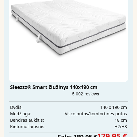
Sleezzz® Smart čiužinys 140x190 cm
140 x 190 cm
Dydis:
Visco putos/komfortinės putos
Medžiaga:
18 cm
Bendras aukštis:
H2/H3
Kietumo laipsnis:
179,95 €
Sale:
189,95 €