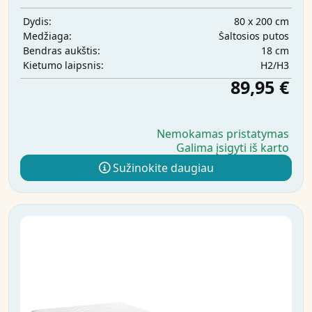
80 x 200 cm
Dydis:
Šaltosios putos
Medžiaga:
18 cm
Bendras aukštis:
H2/H3
Kietumo laipsnis:
89,95 €
Nemokamas pristatymas
Galima įsigyti iš karto
Sužinokite daugiau