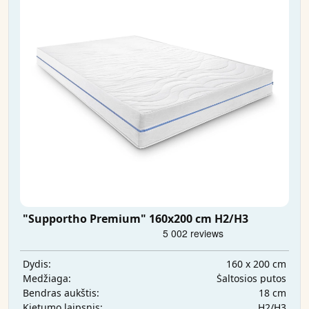
"Supportho Premium" 160x200 cm H2/H3
160 x 200 cm
Dydis:
Šaltosios putos
Medžiaga:
18 cm
Bendras aukštis:
H2/H3
Kietumo laipsnis: