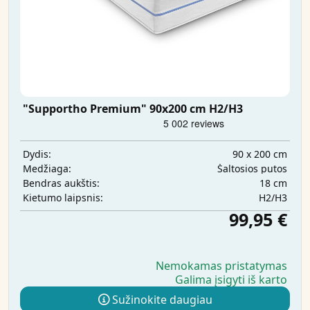
"Supportho Premium" 90x200 cm H2/H3
90 x 200 cm
Dydis:
Šaltosios putos
Medžiaga:
18 cm
Bendras aukštis:
H2/H3
Kietumo laipsnis:
99,95 €
Nemokamas pristatymas
Galima įsigyti iš karto
Sužinokite daugiau