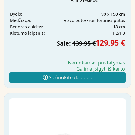
90 x 190 cm
Dydis:
Visco putos/komfortinės putos
Medžiaga:
18 cm
Bendras aukštis:
H2/H3
Kietumo laipsnis:
129,95 €
Sale:
139,95 €
Nemokamas pristatymas
Galima įsigyti iš karto
Sužinokite daugiau