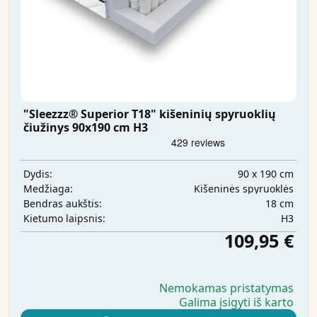
"Sleezzz® Superior T18" kišeninių spyruoklių
čiužinys 90x190 cm H3
90 x 190 cm
Dydis:
Kišeninės spyruoklės
Medžiaga:
18 cm
Bendras aukštis:
H3
Kietumo laipsnis:
109,95 €
Nemokamas pristatymas
Galima įsigyti iš karto