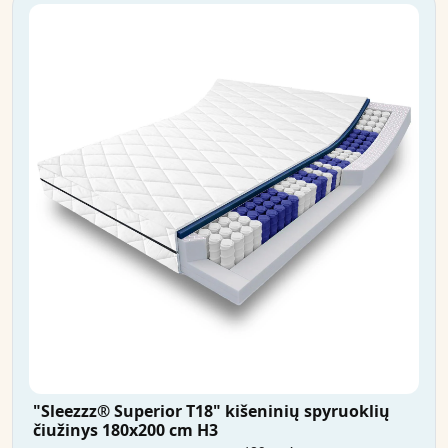
"Sleezzz® Superior T18" kišeninių spyruoklių
čiužinys 180x200 cm H3