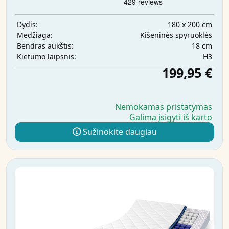
180 x 200 cm
Dydis:
Kišeninės spyruoklės
Medžiaga:
18 cm
Bendras aukštis:
H3
Kietumo laipsnis:
199,95 €
Nemokamas pristatymas
Galima įsigyti iš karto
Sužinokite daugiau