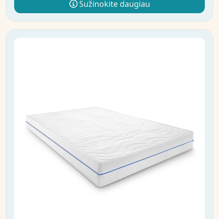
Sužinokite daugiau