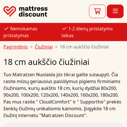
Nemokamas
1-2 dienų pristatymo
pristatymas
laikas
Pagrindinis
Čiužiniai
18 cm aukščio čiužiniai
18 cm aukščio čiužiniai
Tuo
Matratzen Nuolaida
jūs tikrai galite sutaupyti. Čia
rasite mūsų geriausius
pasiūlymus
pigiems firminiams
čiužiniams, kurių
aukštis 18 cm, kurių dydžiai
80x200
,
90x200
,
100x200
,
120x200
,
140x200
,
160x200
,
180x200
.
Pas mus rasite "
CloudComfort"
ir "
Supportho"
prekės
ženklų
čiužinių
unikaliomis kainomis.
Įsigykite
18 cm
čiužinį
internetu
"Matratzen Discount".