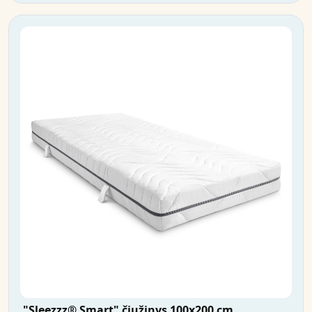
"Sleezzz® Smart" čiužinys 100x200 cm