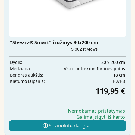
"Sleezzz® Smart" čiužinys 80x200 cm
80 x 200 cm
Dydis:
Visco putos/komfortinės putos
Medžiaga:
18 cm
Bendras aukštis:
H2/H3
Kietumo laipsnis:
119,95 €
Nemokamas pristatymas
Galima įsigyti iš karto
Sužinokite daugiau