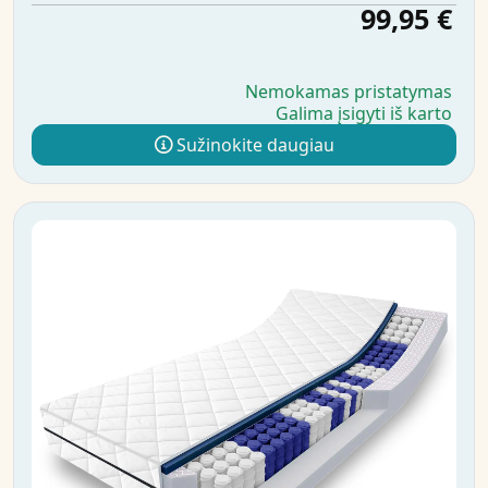
99,95 €
Nemokamas pristatymas
Galima įsigyti iš karto
Sužinokite daugiau