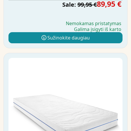
89,95 €
Sale:
99,95 €
Nemokamas pristatymas
Galima įsigyti iš karto
Sužinokite daugiau