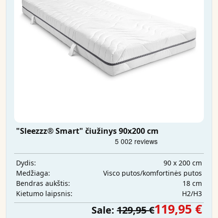
"Sleezzz® Smart" čiužinys 90x200 cm
90 x 200 cm
Dydis:
Visco putos/komfortinės putos
Medžiaga:
18 cm
Bendras aukštis:
H2/H3
Kietumo laipsnis:
119,95 €
Sale:
129,95 €