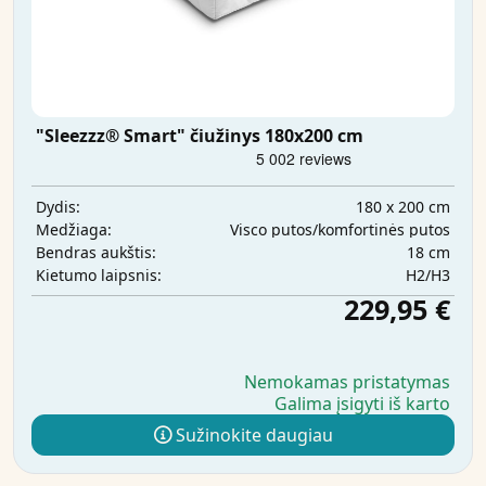
"Sleezzz® Smart" čiužinys 180x200 cm
180 x 200 cm
Dydis:
Visco putos/komfortinės putos
Medžiaga:
18 cm
Bendras aukštis:
H2/H3
Kietumo laipsnis:
229,95 €
Nemokamas pristatymas
Galima įsigyti iš karto
Sužinokite daugiau