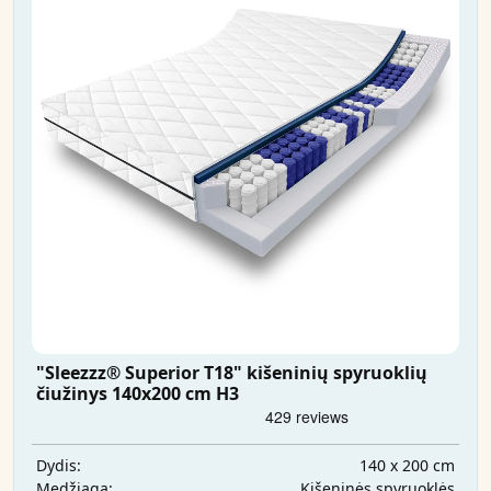
"Sleezzz® Superior T18" kišeninių spyruoklių
čiužinys 140x200 cm H3
140 x 200 cm
Dydis:
Kišeninės spyruoklės
Medžiaga: