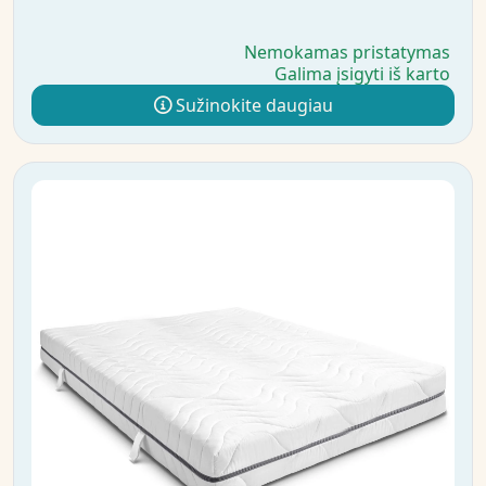
Nemokamas pristatymas
Galima įsigyti iš karto
Sužinokite daugiau