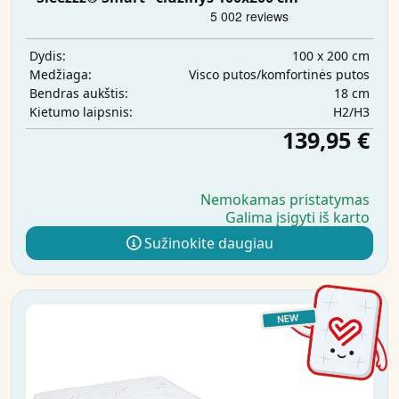
100 x 200 cm
Dydis:
Visco putos/komfortinės putos
Medžiaga:
18 cm
Bendras aukštis:
H2/H3
Kietumo laipsnis:
139,95 €
Nemokamas pristatymas
Galima įsigyti iš karto
Sužinokite daugiau