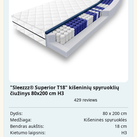
"Sleezzz® Superior T18" kišeninių spyruoklių
čiužinys 80x200 cm H3
80 x 200 cm
Dydis:
Kišeninės spyruoklės
Medžiaga:
18 cm
Bendras aukštis:
H3
Kietumo laipsnis: