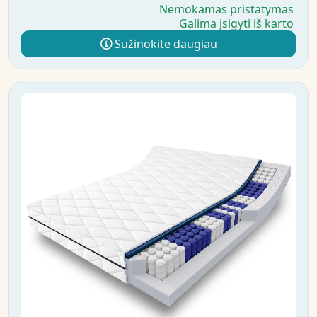
Nemokamas pristatymas
Galima įsigyti iš karto
Sužinokite daugiau