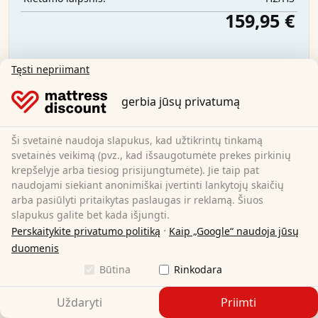
159,95 €
Nemokamas pristatymas
Tęsti nepriimant
Galima įsigyti iš karto
gerbia jūsų privatumą
Sužinokite daugiau
Ši svetainė naudoja slapukus, kad užtikrintų tinkamą
svetainės veikimą (pvz., kad išsaugotumėte prekes pirkinių
krepšelyje arba tiesiog prisijungtumėte). Jie taip pat
naudojami siekiant anonimiškai įvertinti lankytojų skaičių
arba pasiūlyti pritaikytas paslaugas ir reklamą. Šiuos
slapukus galite bet kada išjungti.
·
Perskaitykite privatumo politiką
Kaip „Google“ naudoja jūsų
duomenis
Būtina
Rinkodara
Uždaryti
Priimti