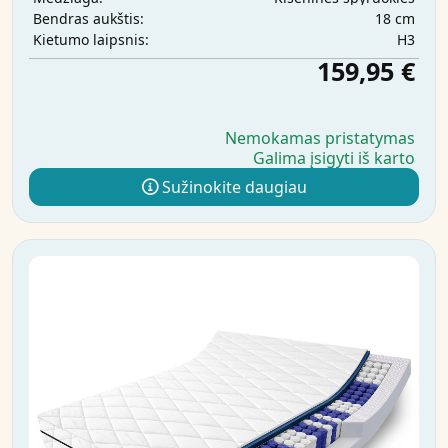
18 cm
Bendras aukštis:
H3
Kietumo laipsnis:
159,95 €
Nemokamas pristatymas
Galima įsigyti iš karto
Sužinokite daugiau