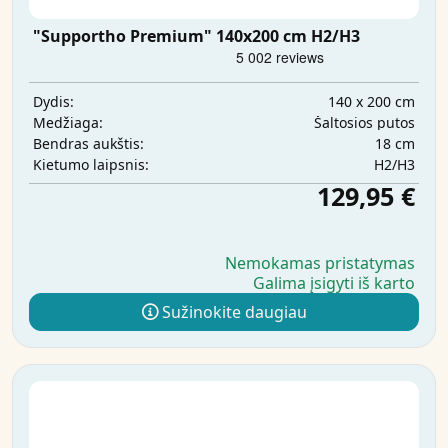
"Supportho Premium" 140x200 cm H2/H3
140 x 200 cm
Dydis:
Šaltosios putos
Medžiaga:
18 cm
Bendras aukštis:
H2/H3
Kietumo laipsnis:
129,95 €
Nemokamas pristatymas
Galima įsigyti iš karto
Sužinokite daugiau