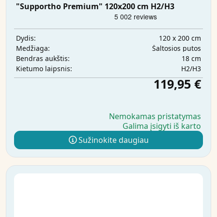
"Supportho Premium" 120x200 cm H2/H3
120 x 200 cm
Dydis:
Šaltosios putos
Medžiaga:
18 cm
Bendras aukštis:
H2/H3
Kietumo laipsnis:
119,95 €
Nemokamas pristatymas
Galima įsigyti iš karto
Sužinokite daugiau