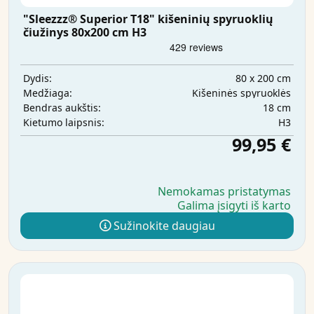
"Sleezzz® Superior T18" kišeninių spyruoklių
čiužinys 80x200 cm H3
80 x 200 cm
Dydis:
Kišeninės spyruoklės
Medžiaga:
18 cm
Bendras aukštis:
H3
Kietumo laipsnis:
99,95 €
Nemokamas pristatymas
Galima įsigyti iš karto
Sužinokite daugiau