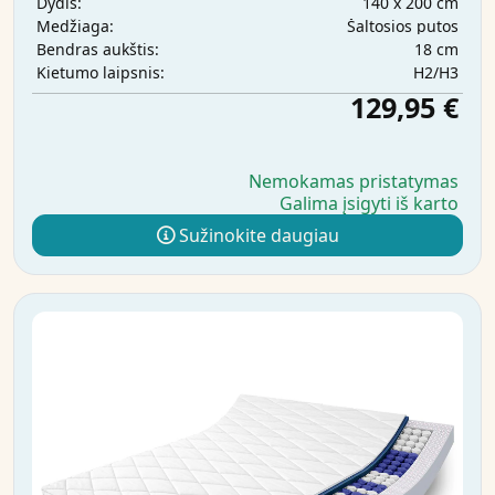
140 x 200 cm
Dydis:
Šaltosios putos
Medžiaga:
18 cm
Bendras aukštis:
H2/H3
Kietumo laipsnis:
129,95 €
Nemokamas pristatymas
Galima įsigyti iš karto
Sužinokite daugiau