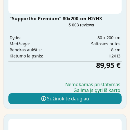
"Supportho Premium" 80x200 cm H2/H3
80 x 200 cm
Dydis:
Šaltosios putos
Medžiaga:
18 cm
Bendras aukštis:
H2/H3
Kietumo laipsnis:
89,95 €
Nemokamas pristatymas
Galima įsigyti iš karto
Sužinokite daugiau