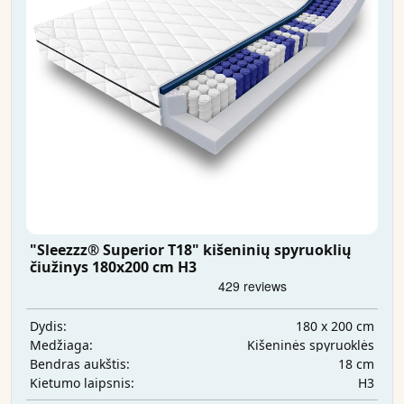
"Sleezzz® Superior T18" kišeninių spyruoklių
čiužinys 180x200 cm H3
180 x 200 cm
Dydis:
Kišeninės spyruoklės
Medžiaga:
18 cm
Bendras aukštis:
H3
Kietumo laipsnis: