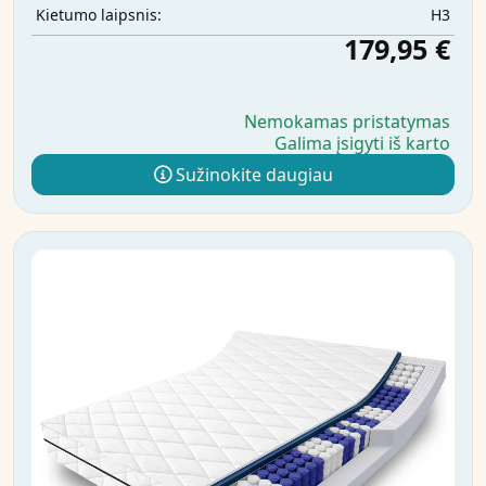
H3
Kietumo laipsnis:
179,95 €
Nemokamas pristatymas
Galima įsigyti iš karto
Sužinokite daugiau