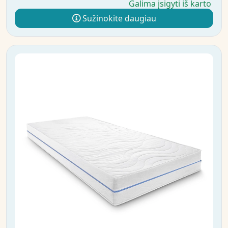
Galima įsigyti iš karto
Sužinokite daugiau