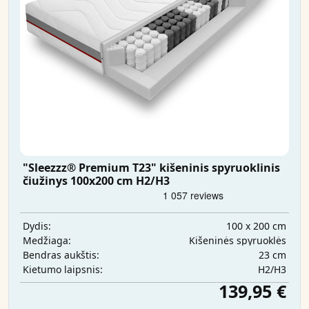
"Sleezzz® Premium T23" kišeninis spyruoklinis
čiužinys 100x200 cm H2/H3
100 x 200 cm
Dydis:
Kišeninės spyruoklės
Medžiaga:
23 cm
Bendras aukštis:
H2/H3
Kietumo laipsnis:
139,95 €