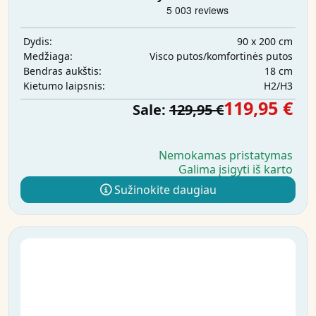
90 x 200 cm
Dydis:
Visco putos/komfortinės putos
Medžiaga:
18 cm
Bendras aukštis:
H2/H3
Kietumo laipsnis:
119,95 €
Sale:
129,95 €
Nemokamas pristatymas
Galima įsigyti iš karto
Sužinokite daugiau