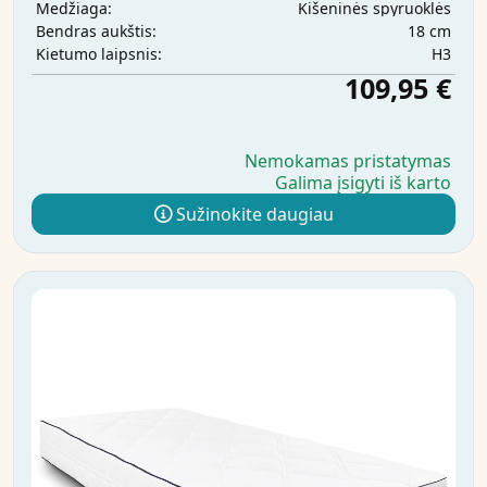
Kišeninės spyruoklės
Medžiaga:
18 cm
Bendras aukštis:
H3
Kietumo laipsnis:
109,95 €
Nemokamas pristatymas
Galima įsigyti iš karto
Sužinokite daugiau