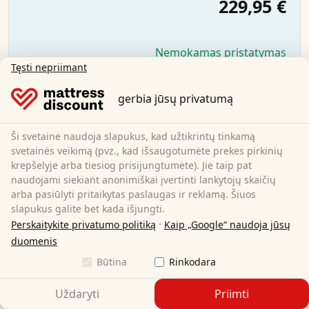
229,95 €
Nemokamas pristatymas
Galima įsigyti iš karto
Tęsti nepriimant
Sužinokite daugiau
gerbia jūsų privatumą
Ši svetainė naudoja slapukus, kad užtikrintų tinkamą
svetainės veikimą (pvz., kad išsaugotumėte prekes pirkinių
krepšelyje arba tiesiog prisijungtumėte). Jie taip pat
naudojami siekiant anonimiškai įvertinti lankytojų skaičių
arba pasiūlyti pritaikytas paslaugas ir reklamą. Šiuos
slapukus galite bet kada išjungti.
·
Perskaitykite privatumo politiką
Kaip „Google“ naudoja jūsų
duomenis
Būtina
Rinkodara
Uždaryti
Priimti