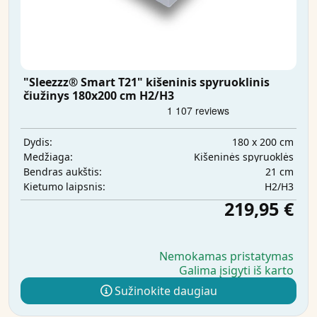
"Sleezzz® Smart T21" kišeninis spyruoklinis
čiužinys 180x200 cm H2/H3
180 x 200 cm
Dydis:
Kišeninės spyruoklės
Medžiaga:
21 cm
Bendras aukštis:
H2/H3
Kietumo laipsnis:
219,95 €
Nemokamas pristatymas
Galima įsigyti iš karto
Sužinokite daugiau