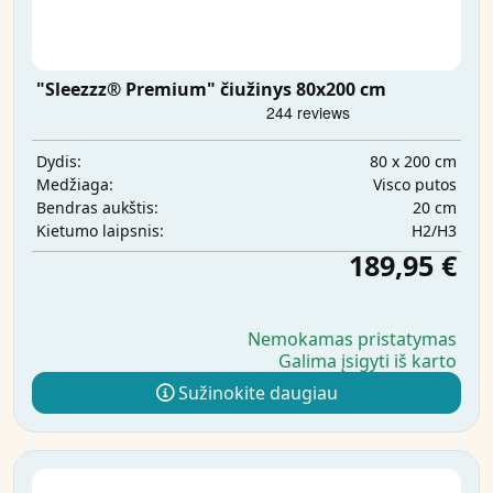
"Sleezzz® Premium" čiužinys 80x200 cm
80 x 200 cm
Dydis:
Visco putos
Medžiaga:
20 cm
Bendras aukštis:
H2/H3
Kietumo laipsnis:
189,95 €
Nemokamas pristatymas
Galima įsigyti iš karto
Sužinokite daugiau