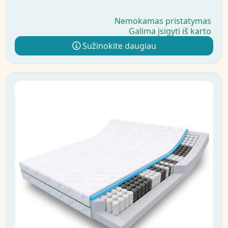
Nemokamas pristatymas
Galima įsigyti iš karto
Sužinokite daugiau