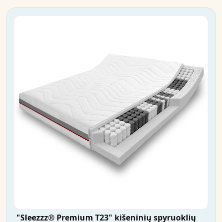
"Sleezzz® Premium T23" kišeninių spyruoklių