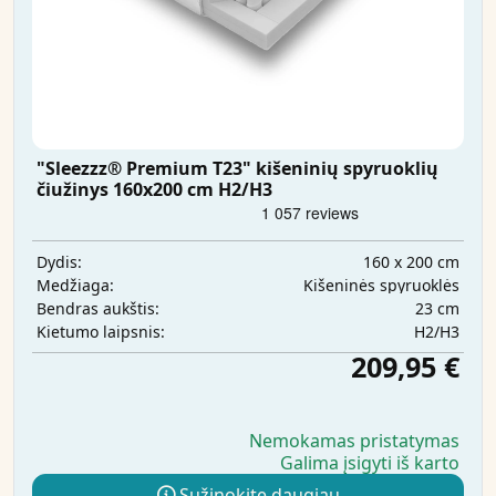
"Sleezzz® Premium T23" kišeninių spyruoklių
čiužinys 160x200 cm H2/H3
160 x 200 cm
Dydis:
Kišeninės spyruoklės
Medžiaga:
23 cm
Bendras aukštis:
H2/H3
Kietumo laipsnis:
209,95 €
Nemokamas pristatymas
Galima įsigyti iš karto
Sužinokite daugiau