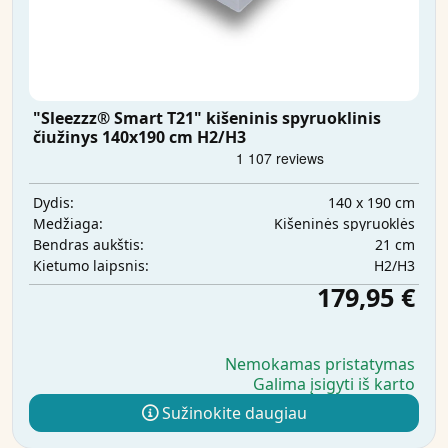
"Sleezzz® Smart T21" kišeninis spyruoklinis
čiužinys 140x190 cm H2/H3
140 x 190 cm
Dydis:
Kišeninės spyruoklės
Medžiaga:
21 cm
Bendras aukštis:
H2/H3
Kietumo laipsnis:
179,95 €
Nemokamas pristatymas
Galima įsigyti iš karto
Sužinokite daugiau