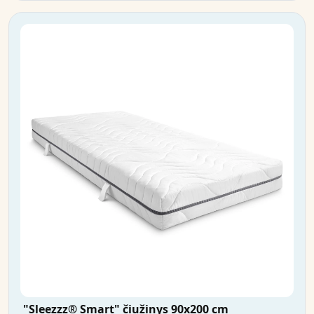
"Sleezzz® Smart" čiužinys 90x200 cm