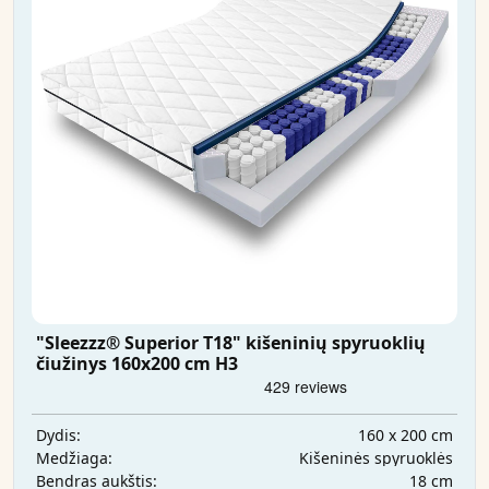
"Sleezzz® Superior T18" kišeninių spyruoklių
čiužinys 160x200 cm H3
160 x 200 cm
Dydis:
Kišeninės spyruoklės
Medžiaga:
18 cm
Bendras aukštis: