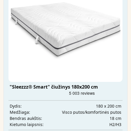
"Sleezzz® Smart" čiužinys 180x200 cm
180 x 200 cm
Dydis:
Visco putos/komfortinės putos
Medžiaga:
18 cm
Bendras aukštis:
H2/H3
Kietumo laipsnis: