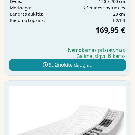
120 x 200 cm
Dydis:
Kišeninės spyruoklės
Medžiaga:
23 cm
Bendras aukštis:
H2/H3
Kietumo laipsnis:
169,95 €
Nemokamas pristatymas
Galima įsigyti iš karto
Sužinokite daugiau