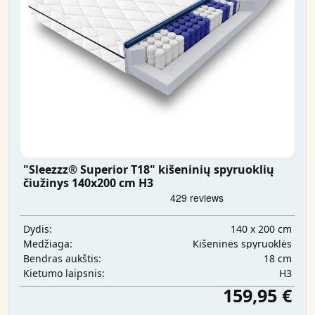
"Sleezzz® Superior T18" kišeninių spyruoklių
čiužinys 140x200 cm H3
140 x 200 cm
Dydis:
Kišeninės spyruoklės
Medžiaga:
18 cm
Bendras aukštis:
H3
Kietumo laipsnis:
159,95 €