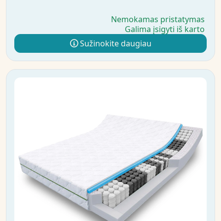
Nemokamas pristatymas
Galima įsigyti iš karto
Sužinokite daugiau