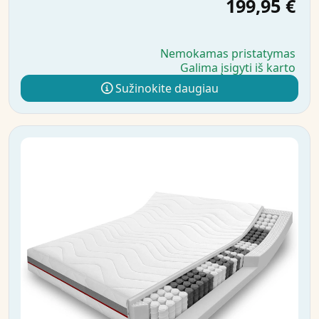
199,95 €
Nemokamas pristatymas
Galima įsigyti iš karto
Sužinokite daugiau