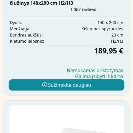
čiužinys 140x200 cm H2/H3
140 x 200 cm
Dydis:
Kišeninės spyruoklės
Medžiaga:
23 cm
Bendras aukštis:
H2/H3
Kietumo laipsnis:
189,95 €
Nemokamas pristatymas
Galima įsigyti iš karto
Sužinokite daugiau