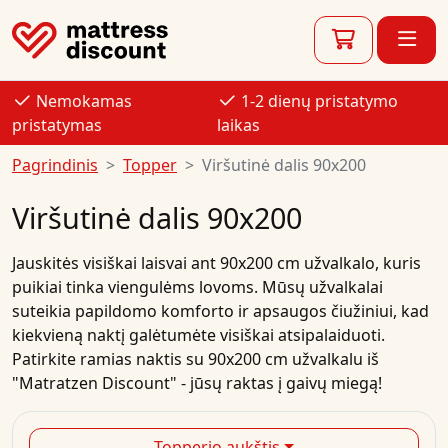
Nemokamas
1-2 dienų pristatymo
pristatymas
laikas
Pagrindinis
Topper
Viršutinė dalis 90x200
Viršutinė dalis 90x200
Jauskitės visiškai laisvai ant 90x200 cm užvalkalo, kuris
puikiai tinka viengulėms lovoms. Mūsų užvalkalai
suteikia papildomo komforto ir apsaugos čiužiniui, kad
kiekvieną naktį galėtumėte visiškai atsipalaiduoti.
Patirkite ramias naktis su 90x200 cm užvalkalu iš
"Matratzen Discount" - jūsų raktas į gaivų miegą!
Topperio aukštis