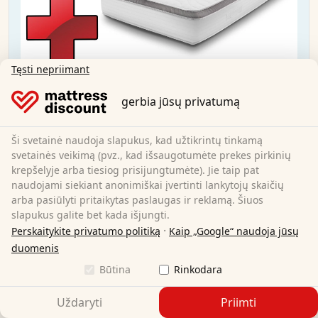
Tęsti nepriimant
"Sleezzz® Diamond T1000" kišeninis
gerbia jūsų privatumą
spyruoklinis čiužinys 90x200 cm H2/H3 +
čiužinio užvalkalas 90x200 cm
Ši svetainė naudoja slapukus, kad užtikrintų tinkamą
svetainės veikimą (pvz., kad išsaugotumėte prekes pirkinių
90 x 200 cm
Dydis:
krepšelyje arba tiesiog prisijungtumėte). Jie taip pat
Kišeninės spyruoklės
Medžiaga:
naudojami siekiant anonimiškai įvertinti lankytojų skaičių
23 cm
Bendras aukštis:
arba pasiūlyti pritaikytas paslaugas ir reklamą. Šiuos
H2/H3
Kietumo laipsnis:
slapukus galite bet kada išjungti.
204,95 €
·
Perskaitykite privatumo politiką
Kaip „Google“ naudoja jūsų
duomenis
Būtina
Rinkodara
Nemokamas pristatymas
Galima įsigyti iš karto
Uždaryti
Priimti
Sužinokite daugiau