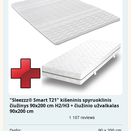
"Sleezzz® Smart T21" kišeninis spyruoklinis
čiužinys 90x200 cm H2/H3 + čiužinio užvalkalas
90x200 cm
90 x 200 cm
Dydis: