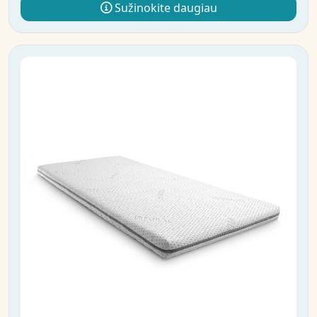
Sužinokite daugiau