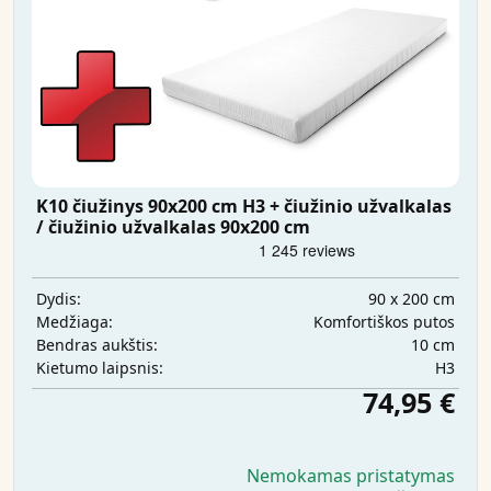
K10 čiužinys 90x200 cm H3 + čiužinio užvalkalas
/ čiužinio užvalkalas 90x200 cm
90 x 200 cm
Dydis:
Komfortiškos putos
Medžiaga:
10 cm
Bendras aukštis:
H3
Kietumo laipsnis:
74,95 €
Nemokamas pristatymas