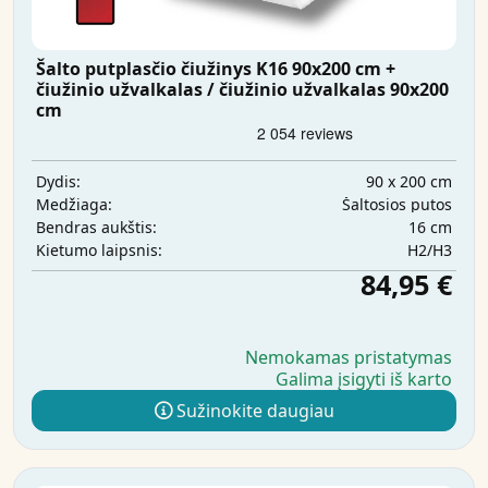
Šalto putplasčio čiužinys K16 90x200 cm +
čiužinio užvalkalas / čiužinio užvalkalas 90x200
cm
90 x 200 cm
Dydis:
Šaltosios putos
Medžiaga:
16 cm
Bendras aukštis:
H2/H3
Kietumo laipsnis:
84,95 €
Nemokamas pristatymas
Galima įsigyti iš karto
Sužinokite daugiau