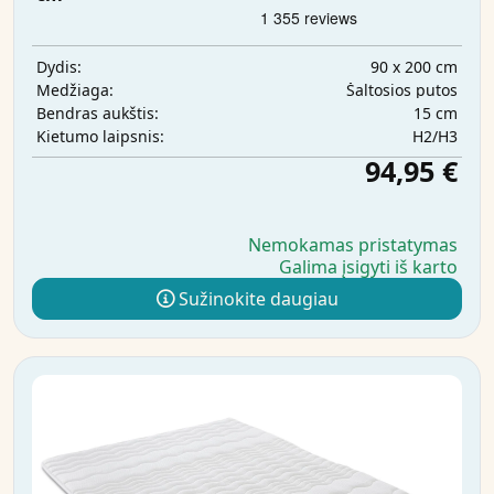
90 x 200 cm
Dydis:
Šaltosios putos
Medžiaga:
15 cm
Bendras aukštis:
H2/H3
Kietumo laipsnis:
94,95 €
Nemokamas pristatymas
Galima įsigyti iš karto
Sužinokite daugiau