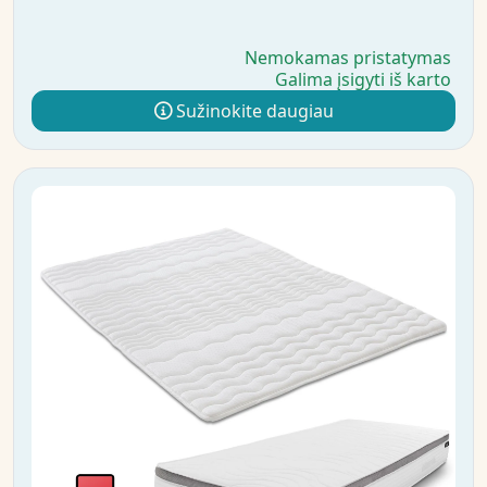
Nemokamas pristatymas
Galima įsigyti iš karto
Sužinokite daugiau