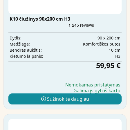
K10 čiužinys 90x200 cm H3
90 x 200 cm
Dydis:
Komfortiškos putos
Medžiaga:
10 cm
Bendras aukštis:
H3
Kietumo laipsnis:
59,95 €
Nemokamas pristatymas
Galima įsigyti iš karto
Sužinokite daugiau