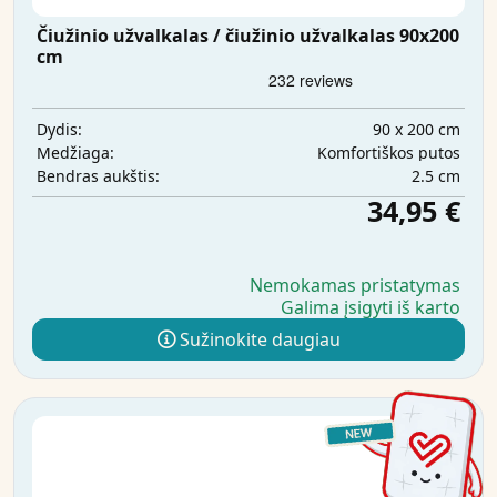
Čiužinio užvalkalas / čiužinio užvalkalas 90x200
cm
90 x 200 cm
Dydis:
Komfortiškos putos
Medžiaga:
2.5 cm
Bendras aukštis:
34,95 €
Nemokamas pristatymas
Galima įsigyti iš karto
Sužinokite daugiau