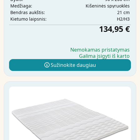
Kišeninės spyruoklės
Medžiaga:
21 cm
Bendras aukštis:
H2/H3
Kietumo laipsnis:
134,95 €
Nemokamas pristatymas
Galima įsigyti iš karto
Sužinokite daugiau