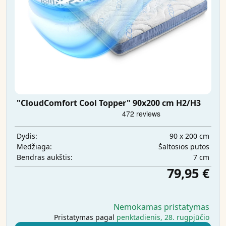
"CloudComfort Cool Topper" 90x200 cm H2/H3
90 x 200 cm
Dydis:
Šaltosios putos
Medžiaga:
7 cm
Bendras aukštis:
79,95 €
Nemokamas pristatymas
Pristatymas pagal
penktadienis, 28. rugpjūčio