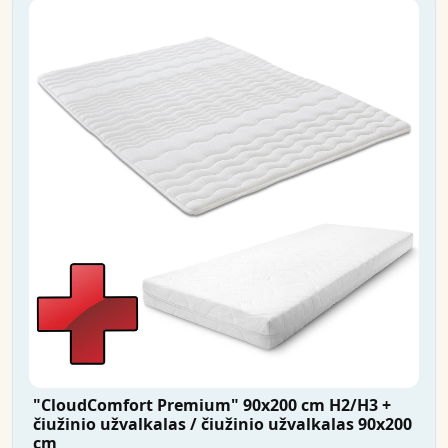
"CloudComfort Premium" 90x200 cm H2/H3 +
čiužinio užvalkalas / čiužinio užvalkalas 90x200
cm