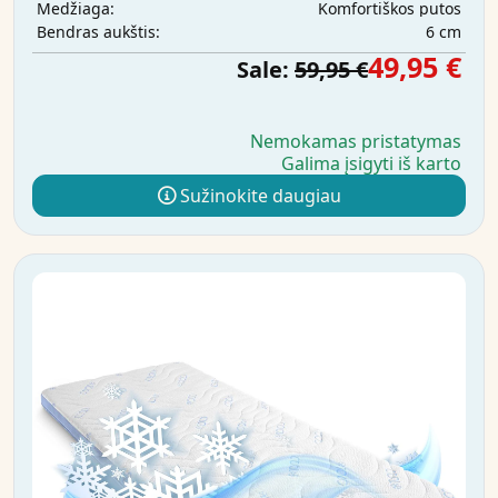
Komfortiškos putos
Medžiaga:
6 cm
Bendras aukštis:
49,95 €
Sale:
59,95 €
Nemokamas pristatymas
Galima įsigyti iš karto
Sužinokite daugiau