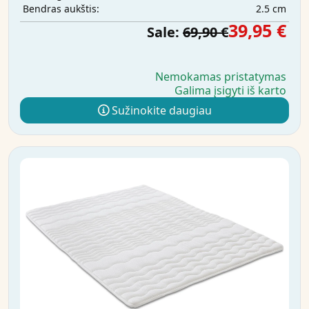
2.5 cm
Bendras aukštis:
39,95 €
Sale:
69,90 €
Nemokamas pristatymas
Galima įsigyti iš karto
Sužinokite daugiau