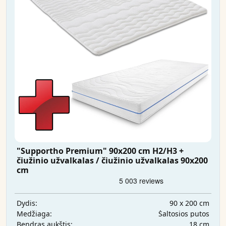
"Supportho Premium" 90x200 cm H2/H3 +
čiužinio užvalkalas / čiužinio užvalkalas 90x200
cm
90 x 200 cm
Dydis:
Šaltosios putos
Medžiaga:
18 cm
Bendras aukštis: