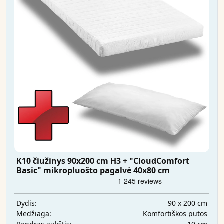
K10 čiužinys 90x200 cm H3 + "CloudComfort
Basic" mikropluošto pagalvė 40x80 cm
90 x 200 cm
Dydis:
Komfortiškos putos
Medžiaga: