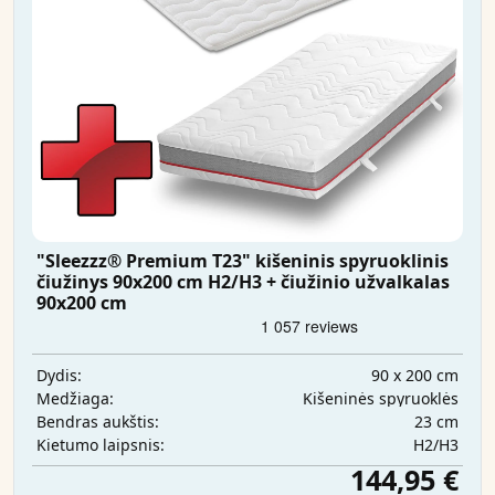
"Sleezzz® Premium T23" kišeninis spyruoklinis
čiužinys 90x200 cm H2/H3 + čiužinio užvalkalas
90x200 cm
90 x 200 cm
Dydis:
Kišeninės spyruoklės
Medžiaga:
23 cm
Bendras aukštis:
H2/H3
Kietumo laipsnis:
144,95 €