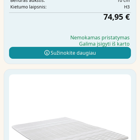
10 cm
Bendras aukštis:
H3
Kietumo laipsnis:
74,95 €
Nemokamas pristatymas
Galima įsigyti iš karto
Sužinokite daugiau