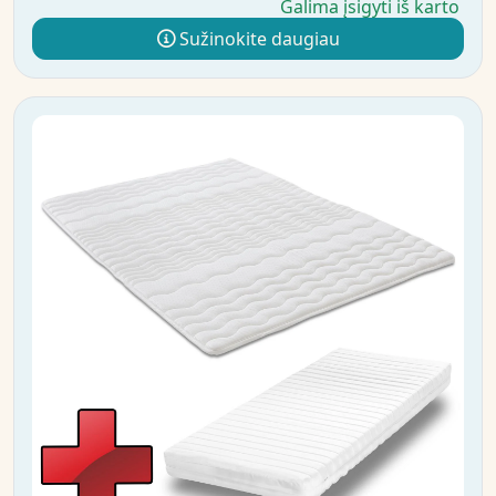
Galima įsigyti iš karto
Sužinokite daugiau