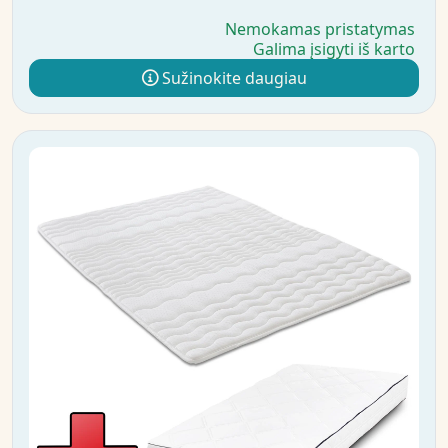
Nemokamas pristatymas
Galima įsigyti iš karto
Sužinokite daugiau