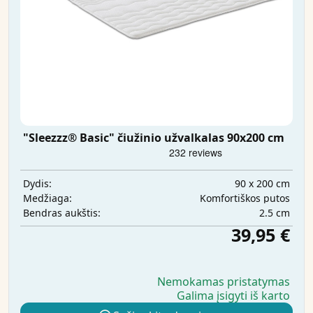
"Sleezzz® Basic" čiužinio užvalkalas 90x200 cm
90 x 200 cm
Dydis:
Komfortiškos putos
Medžiaga:
2.5 cm
Bendras aukštis:
39,95 €
Nemokamas pristatymas
Galima įsigyti iš karto