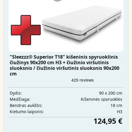
"Sleezzz® Superior T18" kišeninis spyruoklinis
čiužinys 90x200 cm H3 + čiužinio viršutinis
sluoksnis / čiužinio viršutinis sluoksnis 90x200
cm
90 x 200 cm
Dydis:
Kišeninės spyruoklės
Medžiaga:
18 cm
Bendras aukštis:
H3
Kietumo laipsnis:
124,95 €