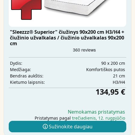
"Sleezzz® Superior" čiužinys 90x200 cm H3/H4 +
čiužinio užvalkalas / čiužinio užvalkalas 90x200
cm
90 x 200 cm
Dydis:
Komfortiškos putos
Medžiaga:
21 cm
Bendras aukštis:
H3/H4
Kietumo laipsnis:
134,95 €
Nemokamas pristatymas
Pristatymas pagal
trečiadienis, 12. rugpjūčio
Sužinokite daugiau