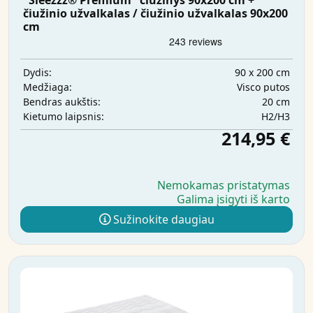
"Sleezzz® Premium" čiužinys 90x200 cm +
čiužinio užvalkalas / čiužinio užvalkalas 90x200
cm
90 x 200 cm
Dydis:
Visco putos
Medžiaga:
20 cm
Bendras aukštis:
H2/H3
Kietumo laipsnis:
214,95 €
Nemokamas pristatymas
Galima įsigyti iš karto
Sužinokite daugiau