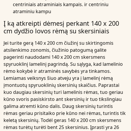
centriniais atraminiais kampais. ir centriniu
atraminiu kampu
Į ką atkreipti dėmesį perkant 140 x 200
cm dydžio lovos rėmą su skersiniais
Jei turite gerą 140 x 200 cm čiužinį su skirtingomis
atsilenkimo zonomis, čiužinio patogumą galite
pagerinti naudodami 140 x 200 cm skersmens
spyruoklinį lamelinį pagrindą. Su sąlyga, kad lamelinio
rėmo kokybė ir atraminės savybės yra tinkamos.
Lemiamas veiksnys šiuo atveju yra į lamelinį rėmą
įmontuotų spyruoklinių skersinių skaičius. Paprastai
kuo daugiau skersinių turi lamelinis rėmas, tuo geriau
kūno svoris pasiskirsto ant skersinių ir tuo tikslingiau
galima atremti kūno dalis. Daug skersinių turintis
rėmas geriau prisitaiko prie kūno nei rėmas, turintis tik
keletą skersinių. Todėl geras 140 x 200 cm skersmens
rėmas turėtų turėti bent 25 skersinius. Įprasti yra 26