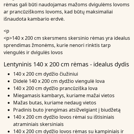
rėmas gali būti naudojamas mažoms dvigulėms lovoms
ar prancūziškoms lovoms, kad būtų maksimaliai
išnaudota kambario erdvė.
<p
<p>140 x 200 cm skersmens skersinio rėmas yra idealus
sprendimas žmonėms, kurie nenori rinktis tarp
viengulės ir dvigulės lovos
Lentyninis 140 x 200 cm rėmas - idealus dydis
140 x 200 cm dydžio čiužiniui
Didelė 140 x 200 cm dydžio viengulė lova
140 x 200 cm dydžio prancūziška lova
Miegamasis kambarys, kuriame mažai vietos
Mažas butas, kuriame nedaug vietos
Pradinis buto įrengimas atsižvelgiant į biudžetą
140 x 200 cm dydžio lovos rėmai su ištisiniais
atraminiais skersiniais
140 x 200 cm dydžio lovos rėmas su kampiniais ir