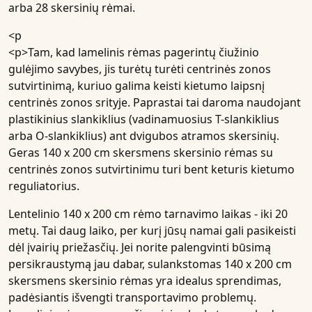
arba 28 skersinių rėmai.
<p
<p>Tam, kad lamelinis rėmas pagerintų čiužinio
gulėjimo savybes, jis turėtų turėti centrinės zonos
sutvirtinimą, kuriuo galima keisti kietumo laipsnį
centrinės zonos srityje. Paprastai tai daroma naudojant
plastikinius slankiklius (vadinamuosius T-slankiklius
arba O-slankiklius) ant dvigubos atramos skersinių.
Geras 140 x 200 cm skersmens skersinio rėmas su
centrinės zonos sutvirtinimu turi bent keturis kietumo
reguliatorius.
Lentelinio 140 x 200 cm rėmo tarnavimo laikas - iki 20
metų. Tai daug laiko, per kurį jūsų namai gali pasikeisti
dėl įvairių priežasčių. Jei norite palengvinti būsimą
persikraustymą jau dabar, sulankstomas 140 x 200 cm
skersmens skersinio rėmas yra idealus sprendimas,
padėsiantis išvengti transportavimo problemų.