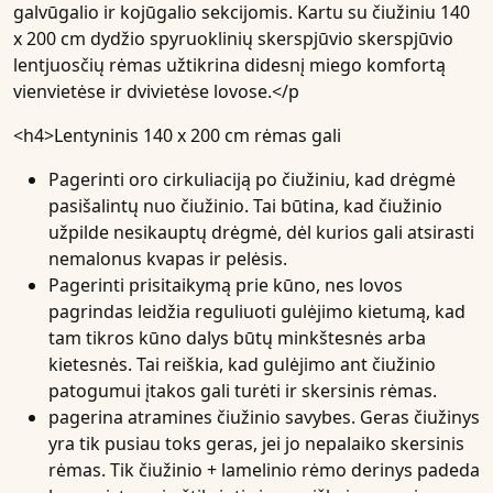
galvūgalio ir kojūgalio sekcijomis. Kartu su čiužiniu 140
x 200 cm dydžio spyruoklinių skerspjūvio skerspjūvio
lentjuosčių rėmas užtikrina didesnį miego komfortą
vienvietėse ir dvivietėse lovose.</p
<h4>
Lentyninis 140 x 200 cm rėmas gali
Pagerinti
oro cirkuliaciją po čiužiniu
, kad drėgmė
pasišalintų nuo čiužinio. Tai būtina, kad čiužinio
užpilde nesikauptų drėgmė, dėl kurios gali atsirasti
nemalonus kvapas ir pelėsis.
Pagerinti
prisitaikymą prie kūno
, nes lovos
pagrindas leidžia reguliuoti gulėjimo kietumą, kad
tam tikros kūno dalys būtų minkštesnės arba
kietesnės. Tai reiškia, kad gulėjimo ant čiužinio
patogumui įtakos gali turėti ir skersinis rėmas.
pagerina
atramines čiužinio savybes
. Geras čiužinys
yra tik pusiau toks geras, jei jo nepalaiko skersinis
rėmas. Tik čiužinio + lamelinio rėmo derinys padeda