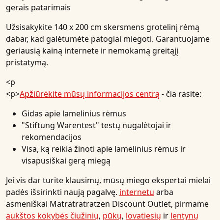
gerais patarimais
Užsisakykite 140 x 200 cm skersmens grotelinį rėmą
dabar, kad galėtumėte patogiai miegoti. Garantuojame
geriausią kainą internete ir nemokamą greitąjį
pristatymą.
<p
<p>
Apžiūrėkite mūsų informacijos centrą
- čia rasite:
Gidas apie lamelinius rėmus
"Stiftung Warentest" testų nugalėtojai ir
rekomendacijos
Visa, ką reikia žinoti apie lamelinius rėmus ir
visapusiškai gerą miegą
Jei vis dar turite klausimų, mūsų miego ekspertai mielai
padės išsirinkti naują pagalvę.
internetu
arba
asmeniškai Matratratratzen Discount Outlet, pirmame
aukštos kokybės čiužinių
,
pūkų
,
lovatiesių
ir
lentynų