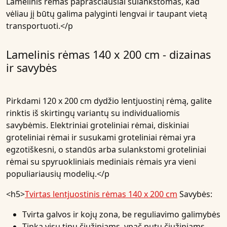
Lamelinis rėmas paprasčiausiai sulankstomas, kad
vėliau jį būtų galima palyginti lengvai ir taupant vietą
transportuoti.</p
Lamelinis rėmas 140 x 200 cm - dizainas
ir savybės
Pirkdami 120 x 200 cm dydžio lentjuostinį rėmą, galite
rinktis iš skirtingų variantų su individualiomis
savybėmis. Elektriniai groteliniai rėmai, diskiniai
groteliniai rėmai ir susukami groteliniai rėmai yra
egzotiškesni, o standūs arba sulankstomi groteliniai
rėmai su spyruokliniais mediniais rėmais yra vieni
populiariausių modelių.</p
<h5>
Tvirtas lentjuostinis rėmas 140 x 200 cm
Savybės:
Tvirta galvos ir kojų zona, be reguliavimo galimybės
Tinka visų tipų čiužiniams, ypač putų čiužiniams