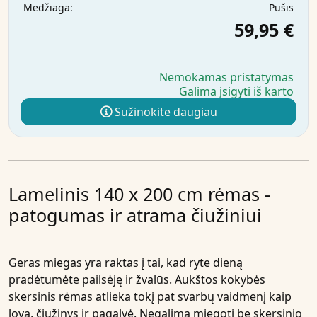
Pušis
Medžiaga:
59,95 €
Nemokamas pristatymas
Galima įsigyti iš karto
Sužinokite daugiau
Lamelinis 140 x 200 cm rėmas -
patogumas ir atrama čiužiniui
Geras miegas yra raktas į tai, kad ryte dieną
pradėtumėte pailsėję ir žvalūs. Aukštos kokybės
skersinis rėmas atlieka tokį pat svarbų vaidmenį kaip
lova, čiužinys ir pagalvė. Negalima miegoti be skersinio