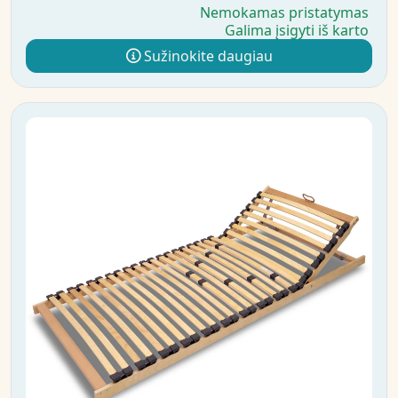
Nemokamas pristatymas
Galima įsigyti iš karto
Sužinokite daugiau