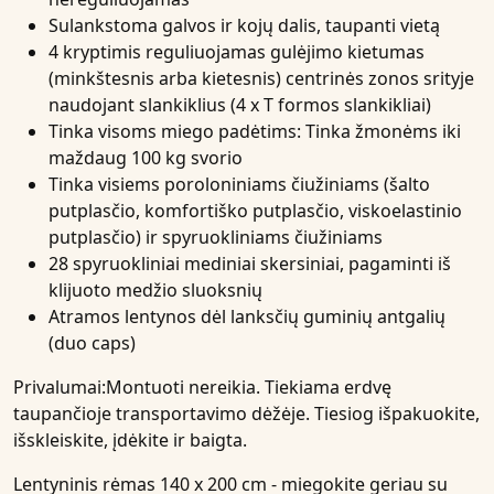
Sulankstoma galvos ir kojų dalis, taupanti vietą
4 kryptimis reguliuojamas gulėjimo kietumas
(minkštesnis arba kietesnis) centrinės zonos srityje
naudojant slankiklius (4 x T formos slankikliai)
Tinka visoms miego padėtims: Tinka žmonėms iki
maždaug 100 kg svorio
Tinka visiems poroloniniams čiužiniams (šalto
putplasčio, komfortiško putplasčio, viskoelastinio
putplasčio) ir spyruokliniams čiužiniams
28 spyruokliniai mediniai skersiniai, pagaminti iš
klijuoto medžio sluoksnių
Atramos lentynos dėl lanksčių guminių antgalių
(duo caps)
Privalumai:
Montuoti nereikia. Tiekiama erdvę
taupančioje transportavimo dėžėje. Tiesiog išpakuokite,
išskleiskite, įdėkite ir baigta.
Lentyninis rėmas 140 x 200 cm - miegokite geriau su