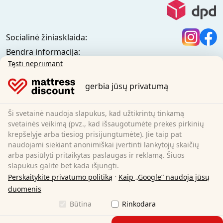
Socialinė žiniasklaida:
Bendra informacija:
Informacijos centras
Tęsti nepriimant
Pristatymo sąlygos
gerbia jūsų privatumą
Bendrosios sąlygos (privatiems klientams)
Bendrosios sąlygos (verslo klientams)
Duomenų apsauga
Ši svetainė naudoja slapukus, kad užtikrintų tinkamą
Slapukai
svetainės veikimą (pvz., kad išsaugotumėte prekes pirkinių
krepšelyje arba tiesiog prisijungtumėte). Jie taip pat
Atšaukimo politika
naudojami siekiant anonimiškai įvertinti lankytojų skaičių
Atspaudas
arba pasiūlyti pritaikytas paslaugas ir reklamą. Šiuos
Atšaukti sutartį
slapukus galite bet kada išjungti.
·
Perskaitykite privatumo politiką
Kaip „Google“ naudoja jūsų
Sleezzz GmbH
duomenis
Grebbener Str. 7
Būtina
Rinkodara
52525 Heinsberg