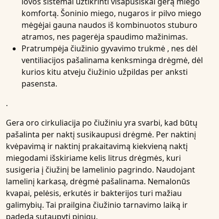
lovos sistemai užtikrinti visapusiškai gerą miego
komfortą. Šoninio miego, nugaros ir pilvo miego
mėgėjai gauna naudos iš kombinuotos stuburo
atramos, nes pagerėja spaudimo mažinimas.
Pratrumpėja
čiužinio gyvavimo trukmė
, nes dėl
ventiliacijos pašalinama kenksminga drėgmė, dėl
kurios kitu atveju čiužinio užpildas per anksti
pasensta.
.
Gera oro cirkuliacija po čiužiniu yra svarbi, kad būtų
pašalinta per naktį susikaupusi drėgmė. Per naktinį
kvėpavimą ir naktinį prakaitavimą kiekvieną naktį
miegodami išskiriame kelis litrus drėgmės, kuri
susigeria į čiužinį be lamelinio pagrindo. Naudojant
lamelinį karkasą, drėgmė pašalinama. Nemalonūs
kvapai, pelėsis, erkutės ir bakterijos turi mažiau
galimybių. Tai prailgina čiužinio tarnavimo laiką ir
padeda sutaupyti pinigų.