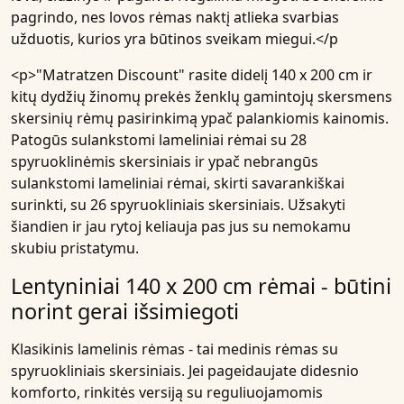
pagrindo, nes lovos rėmas naktį atlieka svarbias
užduotis, kurios yra būtinos sveikam miegui.</p
<p>"Matratzen Discount" rasite didelį 140 x 200 cm ir
kitų dydžių žinomų prekės ženklų gamintojų skersmens
skersinių rėmų pasirinkimą ypač palankiomis kainomis.
Patogūs sulankstomi lameliniai rėmai su 28
spyruoklinėmis skersiniais ir ypač nebrangūs
sulankstomi lameliniai rėmai, skirti savarankiškai
surinkti, su 26 spyruokliniais skersiniais. Užsakyti
šiandien ir jau rytoj keliauja pas jus su nemokamu
skubiu pristatymu.
Lentyniniai 140 x 200 cm rėmai - būtini
norint gerai išsimiegoti
Klasikinis lamelinis rėmas - tai medinis rėmas su
spyruokliniais skersiniais. Jei pageidaujate didesnio
komforto, rinkitės versiją su reguliuojamomis