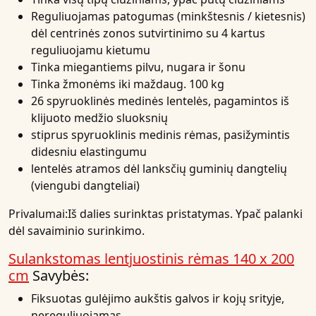
Reguliuojamas patogumas (minkštesnis / kietesnis)
dėl centrinės zonos sutvirtinimo su 4 kartus
reguliuojamu kietumu
Tinka miegantiems pilvu, nugara ir šonu
Tinka žmonėms iki maždaug. 100 kg
26 spyruoklinės medinės lentelės, pagamintos iš
klijuoto medžio sluoksnių
stiprus spyruoklinis medinis rėmas, pasižymintis
didesniu elastingumu
lentelės atramos dėl lanksčių guminių dangtelių
(viengubi dangteliai)
Privalumai:
Iš dalies surinktas pristatymas. Ypač palanki
dėl savaiminio surinkimo.
Sulankstomas lentjuostinis rėmas 140 x 200
cm
Savybės:
Fiksuotas gulėjimo aukštis galvos ir kojų srityje,
nereguliuojamas