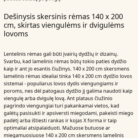
Dešinysis skersinis rėmas 140 x 200
cm, skirtas viengulėms ir dvigulėms
lovoms
Lentelinis rėmas gali būti įvairių dydžių ir dizainų.
Svarbu, kad lamelinis rėmas būtų tokio paties dydžio
kaip ir ant jo esantis čiužinys. 140 x 200 cm skersmens
lamelinis rėmas idealiai tinka 140 x 200 cm dydžio lovos
sistemai - populiarus lovos dydis viengungiams ir
poroms, nes dėl patogaus dydžio jį galima naudoti kaip
viengulę arba dvigulę lovą. Ant plataus čiužinio
pagrindo viengungiai turi pakankamai vietos, kad
galėtų pasisukti ir apsiversti miegodami, pakeisti miego
padėtį arba ištiesti rankas ir kojas X forma ir taip
optimaliai atsipalaiduoti. Mažuose butuose ar
miegamuosiuose 140 x 200 cm skersmens lamelinis