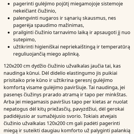
pagerinti gulėjimo pojūtį miegamojoje sistemoje
nekeičiant čiužinio,
palengvinti nugaros ir sąnarių skausmus, nes
pagerėja spaudimo mažinimas,
prailginti čiužinio tarnavimo laiką ir apsaugoti jį nuo
sutepimo,
užtikrinti higieniškai nepriekaištingą ir temperatūrą
reguliuojančią miego aplinką.
120x200 cm dydžio čiužinio užvalkalas jaučia tai, kas
naudinga kūnui. Dėl didelio elastingumo jis puikiai
prisitaiko prie kūno ir užtikrina geresnį gulėjimo
komfortą visame gulėjimo paviršiuje. Tai naudinga, jei
pasenęs čiužinys prarado atramą ir tapo per minkštas.
Arba jei miegamasis paviršius tapo per kietas ar nuolat
nepatogus dėl kitų priežasčių, pavyzdžiui, dėl gerokai
padidėjusio ar sumažėjusio svorio. Tokiais atvejais
čiužinio užvalkalas 120x200 cm gali padėti pagerinti
miegą ir suteikti daugiau komforto už palyginti palankią