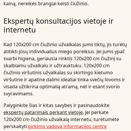
kainą, nereikės brangiai keisti čiužinio.
Ekspertų konsultacijos vietoje ir
internetu
Kad 120x200 cm čiužinio užvalkalas jums tiktų, jis turėtų
atitikti jūsų individualius miego poreikius. Jei jums ypač
svarbi higiena, geriausia rinktis 120x200 cm čiužinį su
skalbiamu užvalkalu ir užtrauktuku. 120x200 cm
čiužinio viršutinis užvalkalas su skirtingo kietumo
viršutine ir apatine dalimi idealiai tinka svečių lovoms ir
visada užtikrina optimalią atramą, net ir esant svorio
svyravimams.
Palyginkite šias ir kitas savybes ir pasinaudokite
ekspertų patarimais perkant vietoje
. Jei perkate
120x200 cm čiužinio užvalkalą internetu, turėtumėte
perskaityti
pirkimo vadovą informacijos centre