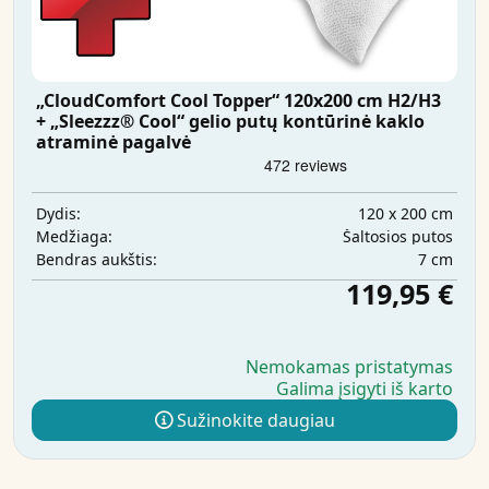
„CloudComfort Cool Topper“ 120x200 cm H2/H3
+ „Sleezzz® Cool“ gelio putų kontūrinė kaklo
atraminė pagalvė
120 x 200 cm
Dydis:
Šaltosios putos
Medžiaga:
7 cm
Bendras aukštis:
119,95 €
Nemokamas pristatymas
Galima įsigyti iš karto
Sužinokite daugiau