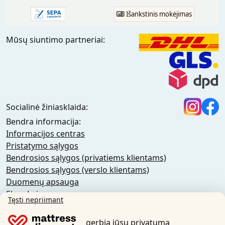
Išankstinis mokėjimas
Mūsų siuntimo partneriai:
Socialinė žiniasklaida:
Bendra informacija:
Informacijos centras
Pristatymo sąlygos
Bendrosios sąlygos (privatiems klientams)
Bendrosios sąlygos (verslo klientams)
Duomenų apsauga
Slapukai
Tęsti nepriimant
Atšaukimo politika
Atspaudas
gerbia jūsų privatumą