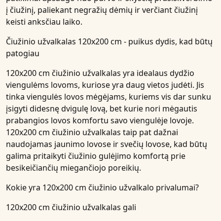
į čiužinį, paliekant negražių dėmių ir verčiant čiužinį
keisti anksčiau laiko.
Čiužinio užvalkalas 120x200 cm - puikus dydis, kad būtų
patogiau
120x200 cm čiužinio užvalkalas yra idealaus dydžio
viengulėms lovoms, kuriose yra daug vietos judėti. Jis
tinka viengulės lovos mėgėjams, kuriems vis dar sunku
įsigyti didesnę dvigulę lovą, bet kurie nori mėgautis
prabangios lovos komfortu savo viengulėje lovoje.
120x200 cm čiužinio užvalkalas taip pat dažnai
naudojamas jaunimo lovose ir svečių lovose, kad būtų
galima pritaikyti čiužinio gulėjimo komfortą prie
besikeičiančių miegančiojo poreikių.
Kokie yra 120x200 cm čiužinio užvalkalo privalumai?
120x200 cm čiužinio užvalkalas gali