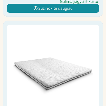
Galima įsigyti iš karto
Sužinokite daugiau