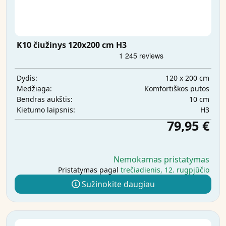
K10 čiužinys 120x200 cm H3
120 x 200 cm
Dydis:
Komfortiškos putos
Medžiaga:
10 cm
Bendras aukštis:
H3
Kietumo laipsnis:
79,95 €
Nemokamas pristatymas
Pristatymas pagal
trečiadienis, 12. rugpjūčio
Sužinokite daugiau