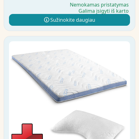
Nemokamas pristatymas
Galima įsigyti iš karto
Sužinokite daugiau