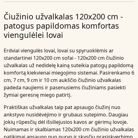
Čiužinio užvalkalas 120x200 cm -
patogus papildomas komfortas
viengulėlei lovai
Erdviai viengulės lovai, lovai su spyruoklėmis ar
standartinei 120x200 cm sofai - 120x200 cm čiužinio
užvalkalas už nedidelę kainą suteikia patogų papildomą
komfortą kiekvienai miegojimo sistemai. Pasirenkamo 6
cm, 7 cm, 9 cm ir 10 cm aukščio čiužinio užvalkalas
padeda naujiems ir pasenusiems čiužiniams pasiekti
žymiai geresnę miego patirtį.
Praktiškas užvalkalas taip pat apsaugo čiužinį nuo
ankstyvo nusidėvėjimo ir grubaus sutepimo. Daugiau
jokių rūpesčių dėl išsiliejusios kavos ar gėrimų lovoje.
Nuimamas ir skalbiamas 120x200 cm čiužinio užvalkalas
patikimai apsaugo nuo purvo ir skysčių prasiskverbimo