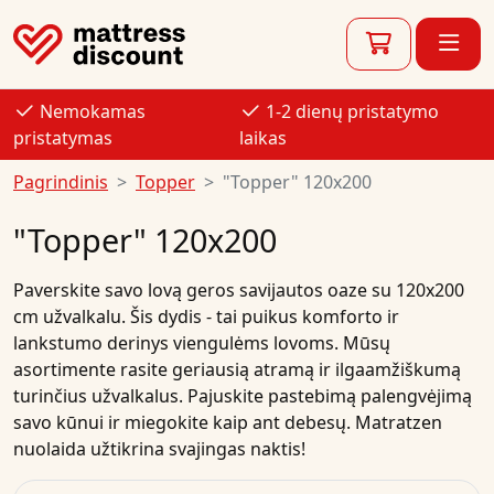
Nemokamas
1-2 dienų pristatymo
pristatymas
laikas
Pagrindinis
Topper
"Topper" 120x200
"Topper" 120x200
Paverskite savo lovą geros savijautos oaze su 120x200
cm užvalkalu. Šis dydis - tai puikus komforto ir
lankstumo derinys viengulėms lovoms. Mūsų
asortimente rasite geriausią atramą ir ilgaamžiškumą
turinčius užvalkalus. Pajuskite pastebimą palengvėjimą
savo kūnui ir miegokite kaip ant debesų. Matratzen
nuolaida užtikrina svajingas naktis!