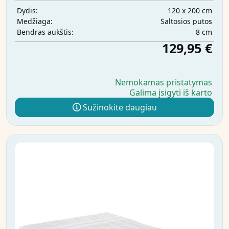
120 x 200 cm
Dydis:
Šaltosios putos
Medžiaga:
8 cm
Bendras aukštis:
129,95 €
Nemokamas pristatymas
Galima įsigyti iš karto
Sužinokite daugiau