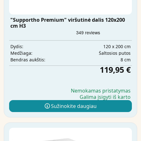
"Supportho Premium" viršutinė dalis 120x200
cm H3
120 x 200 cm
Dydis:
Šaltosios putos
Medžiaga:
8 cm
Bendras aukštis:
119,95 €
Nemokamas pristatymas
Galima įsigyti iš karto
Sužinokite daugiau