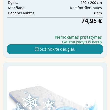
120 x 200 cm
Dydis:
Komfortiškos putos
Medžiaga:
6 cm
Bendras aukštis:
74,95 €
Nemokamas pristatymas
Galima įsigyti iš karto
Sužinokite daugiau