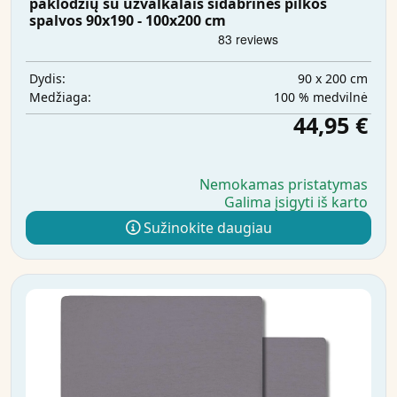
paklodžių su užvalkalais sidabrinės pilkos
spalvos 90x190 - 100x200 cm
90 x 200 cm
Dydis:
100 % medvilnė
Medžiaga:
44,95 €
Nemokamas pristatymas
Galima įsigyti iš karto
Sužinokite daugiau