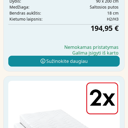
90 x 200 cm
Dydis:
Šaltosios putos
Medžiaga:
18 cm
Bendras aukštis:
H2/H3
Kietumo laipsnis:
194,95 €
Nemokamas pristatymas
Galima įsigyti iš karto
Sužinokite daugiau