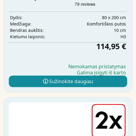
80 x 200 cm
Dydis:
Komfortiškos putos
Medžiaga:
10 cm
Bendras aukštis:
H3
Kietumo laipsnis:
114,95 €
Nemokamas pristatymas
Galima įsigyti iš karto
Sužinokite daugiau