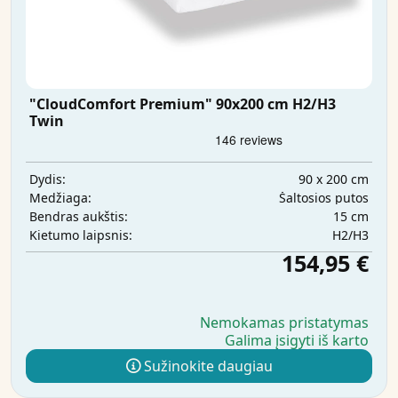
"CloudComfort Premium" 90x200 cm H2/H3
Twin
90 x 200 cm
Dydis:
Šaltosios putos
Medžiaga:
15 cm
Bendras aukštis:
H2/H3
Kietumo laipsnis:
154,95 €
Nemokamas pristatymas
Galima įsigyti iš karto
Sužinokite daugiau