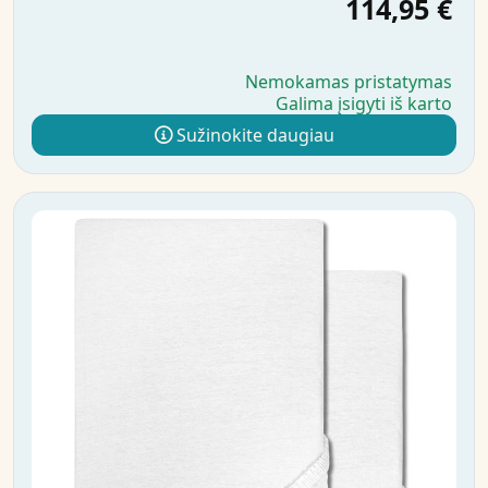
114,95 €
Nemokamas pristatymas
Galima įsigyti iš karto
Sužinokite daugiau