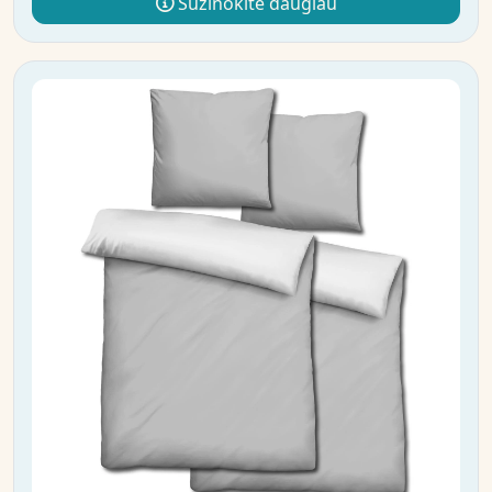
Sužinokite daugiau