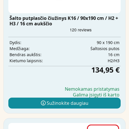
Šalto putplasčio čiužinys K16 / 90x190 cm / H2 +
H3 / 16 cm aukščio
90 x 190 cm
Dydis:
Šaltosios putos
Medžiaga:
16 cm
Bendras aukštis:
H2/H3
Kietumo laipsnis:
134,95 €
Nemokamas pristatymas
Galima įsigyti iš karto
Sužinokite daugiau