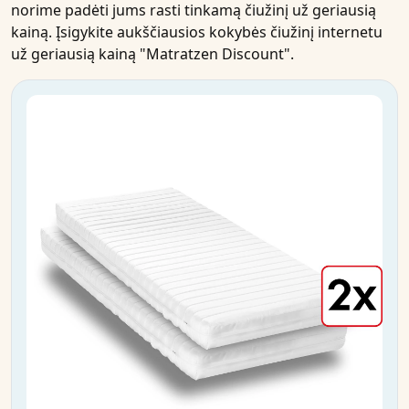
norime padėti jums rasti tinkamą
čiužinį
už
geriausią
kainą
.
Įsigykite
aukščiausios kokybės čiužinį
internetu
už
geriausią kainą
"Matratzen Discount".