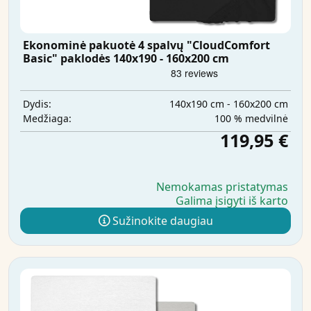
Ekonominė pakuotė 4 spalvų "CloudComfort
Basic" paklodės 140x190 - 160x200 cm
140x190 cm - 160x200 cm
Dydis:
100 % medvilnė
Medžiaga:
119,95 €
Nemokamas pristatymas
Galima įsigyti iš karto
Sužinokite daugiau