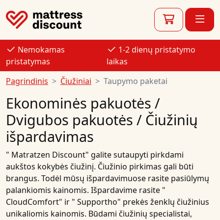
Nemokamas
1-2 dienų pristatymo
pristatymas
laikas
Pagrindinis
Čiužiniai
Taupymo paketai
Ekonominės pakuotės /
Dvigubos pakuotės / Čiužinių
išpardavimas
"
Matratzen Discount"
galite sutaupyti pirkdami
aukštos kokybės
čiužinį
.
Čiužinio
pirkimas gali būti
brangus. Todėl mūsų
išpardavimuose
rasite
pasiūlymų
palankiomis kainomis
. Išpardavime rasite "
CloudComfort"
ir "
Supportho"
prekės ženklų
čiužinius
unikaliomis kainomis. Būdami
čiužinių
specialistai,