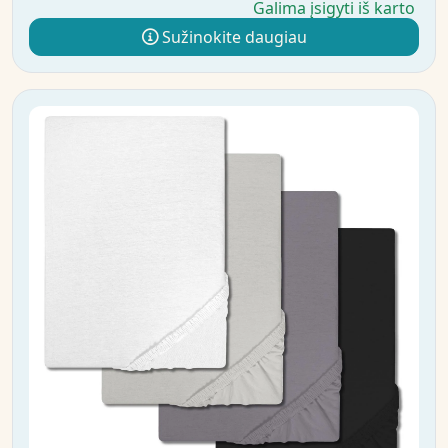
Galima įsigyti iš karto
Sužinokite daugiau