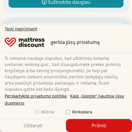
Sužinokite daugiau
Tęsti nepriimant
gerbia jūsų privatumą
Ši svetainė naudoja slapukus, kad užtikrintų tinkamą
svetainės veikimą (pvz., kad išsaugotumėte prekes pirkinių
krepšelyje arba tiesiog prisijungtumėte). Jie taip pat
naudojami siekiant anonimiškai įvertinti lankytojų skaičių
arba pasiūlyti pritaikytas paslaugas ir reklamą. Šiuos
slapukus galite bet kada išjungti.
·
Perskaitykite privatumo politiką
Kaip „Google“ naudoja jūsų
duomenis
Būtina
Rinkodara
Uždaryti
Priimti