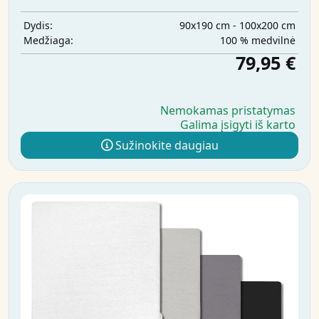
90x190 cm - 100x200 cm
Dydis:
100 % medvilnė
Medžiaga:
79,95 €
Nemokamas pristatymas
Galima įsigyti iš karto
Sužinokite daugiau