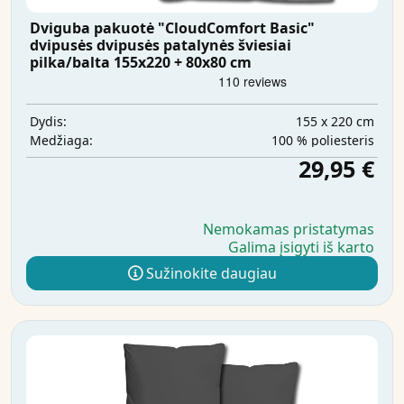
Dviguba pakuotė "CloudComfort Basic"
dvipusės dvipusės patalynės šviesiai
pilka/balta 155x220 + 80x80 cm
155 x 220 cm
Dydis:
100 % poliesteris
Medžiaga:
29,95 €
Nemokamas pristatymas
Galima įsigyti iš karto
Sužinokite daugiau