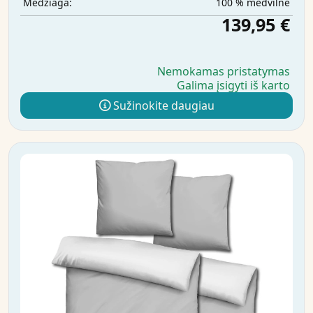
100 % medvilnė
Medžiaga:
139,95 €
Nemokamas pristatymas
Galima įsigyti iš karto
Sužinokite daugiau