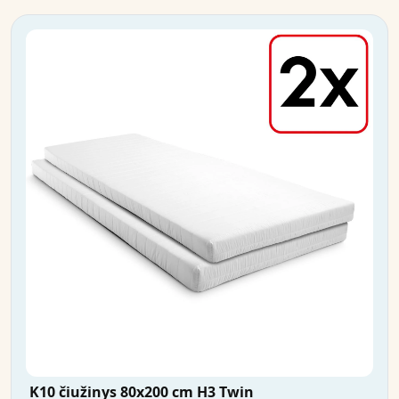
K10 čiužinys 80x200 cm H3 Twin