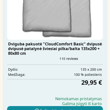
Dviguba pakuotė "CloudComfort Basic" dvipusė
dvipusė patalynė šviesiai pilka/balta 135x200 +
80x80 cm
135 x 200 cm
Dydis:
100 % poliesteris
Medžiaga:
29,95 €
Nemokamas pristatymas
Galima įsigyti iš karto