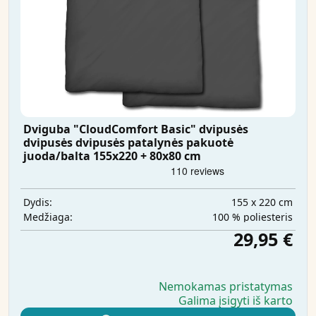
Dviguba "CloudComfort Basic" dvipusės
dvipusės dvipusės patalynės pakuotė
juoda/balta 155x220 + 80x80 cm
155 x 220 cm
Dydis:
100 % poliesteris
Medžiaga:
29,95 €
Nemokamas pristatymas
Galima įsigyti iš karto