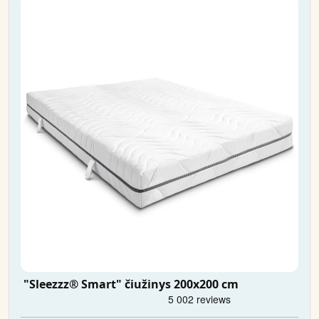
"Sleezzz® Smart" čiužinys 200x200 cm