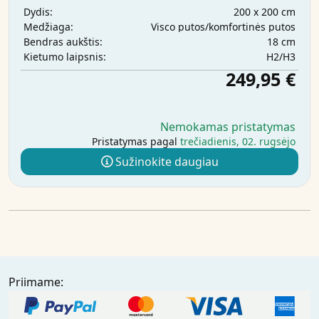
200 x 200 cm
Dydis:
Visco putos/komfortinės putos
Medžiaga:
18 cm
Bendras aukštis:
H2/H3
Kietumo laipsnis:
249,95 €
Nemokamas pristatymas
Pristatymas pagal
trečiadienis, 02. rugsėjo
Sužinokite daugiau
Priimame: