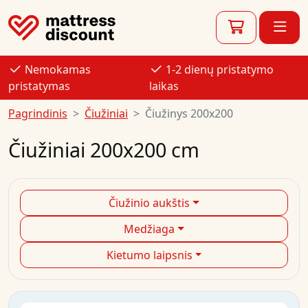
Nemokamas
1-2 dienų pristatymo
pristatymas
laikas
Pagrindinis
Čiužiniai
Čiužinys 200x200
Čiužiniai 200x200 cm
Čiužinio aukštis
Medžiaga
Kietumo laipsnis