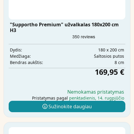
"Supportho Premium" užvalkalas 180x200 cm
H3
180 x 200 cm
Dydis:
Šaltosios putos
Medžiaga:
8 cm
Bendras aukštis:
169,95 €
Nemokamas pristatymas
Pristatymas pagal
penktadienis, 14. rugpjūčio
Sužinokite daugiau