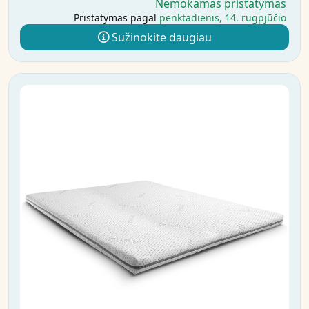
Nemokamas pristatymas
Pristatymas pagal
penktadienis, 14. rugpjūčio
Sužinokite daugiau