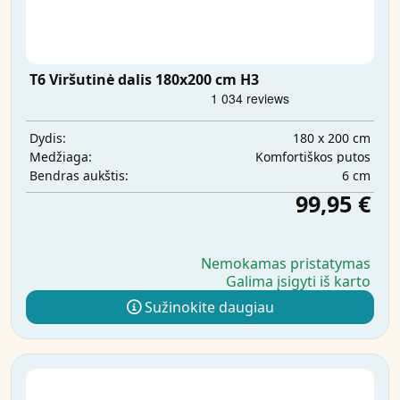
T6 Viršutinė dalis 180x200 cm H3
180 x 200 cm
Dydis:
Komfortiškos putos
Medžiaga:
6 cm
Bendras aukštis:
99,95 €
Nemokamas pristatymas
Galima įsigyti iš karto
Sužinokite daugiau