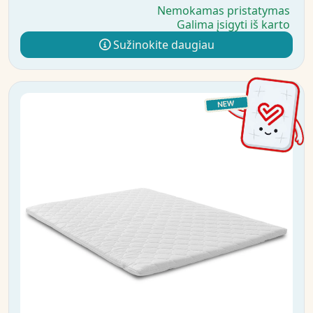
Nemokamas pristatymas
Galima įsigyti iš karto
Sužinokite daugiau