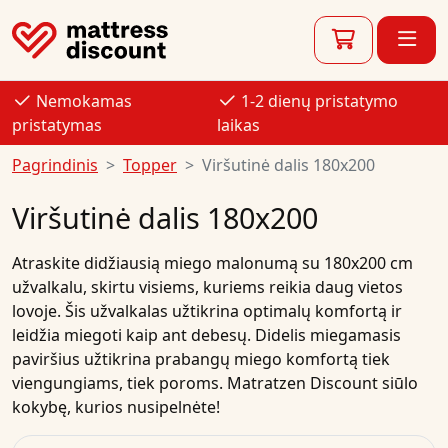
Nemokamas
1-2 dienų pristatymo
pristatymas
laikas
Pagrindinis
Topper
Viršutinė dalis 180x200
Viršutinė dalis 180x200
Atraskite didžiausią miego malonumą su 180x200 cm
užvalkalu, skirtu visiems, kuriems reikia daug vietos
lovoje. Šis užvalkalas užtikrina optimalų komfortą ir
leidžia miegoti kaip ant debesų. Didelis miegamasis
paviršius užtikrina prabangų miego komfortą tiek
viengungiams, tiek poroms. Matratzen Discount siūlo
kokybę, kurios nusipelnėte!