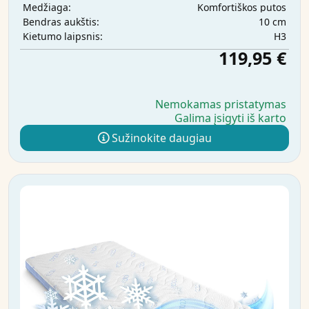
Komfortiškos putos
Medžiaga:
10 cm
Bendras aukštis:
H3
Kietumo laipsnis:
119,95 €
Nemokamas pristatymas
Galima įsigyti iš karto
Sužinokite daugiau