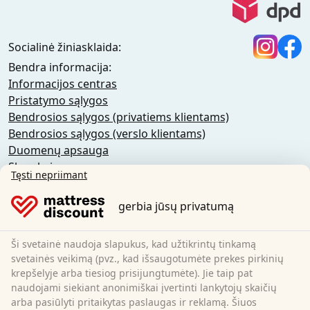
Socialinė žiniasklaida:
Bendra informacija:
Informacijos centras
Pristatymo sąlygos
Bendrosios sąlygos (privatiems klientams)
Bendrosios sąlygos (verslo klientams)
Duomenų apsauga
Slapukai
Tęsti nepriimant
Atšaukimo politika
Atspaudas
gerbia jūsų privatumą
Atšaukti sutartį
Ši svetainė naudoja slapukus, kad užtikrintų tinkamą
Sleezzz GmbH
svetainės veikimą (pvz., kad išsaugotumėte prekes pirkinių
Grebbener Str. 7
krepšelyje arba tiesiog prisijungtumėte). Jie taip pat
naudojami siekiant anonimiškai įvertinti lankytojų skaičių
52525 Heinsberg
arba pasiūlyti pritaikytas paslaugas ir reklamą. Šiuos
Vokietija