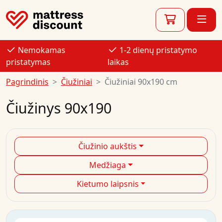
Nemokamas
1-2 dienų pristatymo
pristatymas
laikas
Pagrindinis
Čiužiniai
Čiužiniai 90x190 cm
Čiužinys 90x190
Čiužinio aukštis
Medžiaga
Kietumo laipsnis