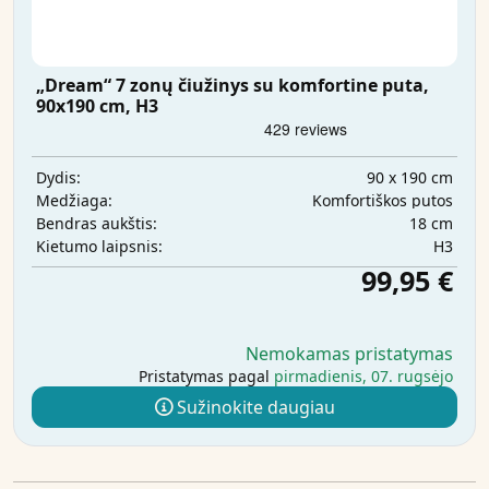
„Dream“ 7 zonų čiužinys su komfortine puta,
90x190 cm, H3
90 x 190 cm
Dydis:
Komfortiškos putos
Medžiaga:
18 cm
Bendras aukštis:
H3
Kietumo laipsnis:
99,95 €
Nemokamas pristatymas
Pristatymas pagal
pirmadienis, 07. rugsėjo
Sužinokite daugiau