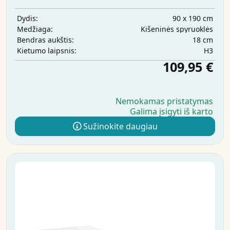
90 x 190 cm
Dydis:
Kišeninės spyruoklės
Medžiaga:
18 cm
Bendras aukštis:
H3
Kietumo laipsnis:
109,95 €
Nemokamas pristatymas
Galima įsigyti iš karto
Sužinokite daugiau