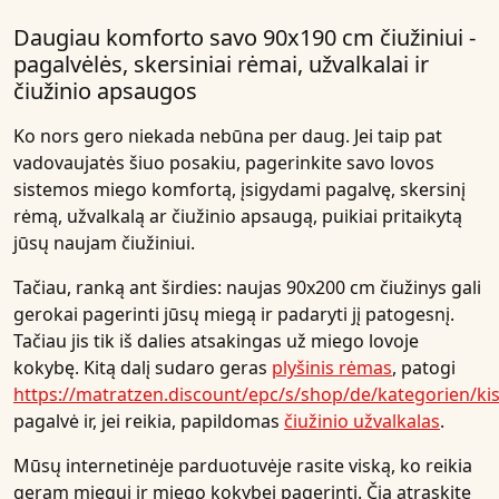
Daugiau komforto savo 90x190 cm čiužiniui -
pagalvėlės, skersiniai rėmai, užvalkalai ir
čiužinio apsaugos
Ko nors gero niekada nebūna per daug. Jei taip pat
vadovaujatės šiuo posakiu, pagerinkite savo lovos
sistemos miego komfortą, įsigydami pagalvę, skersinį
rėmą, užvalkalą ar čiužinio apsaugą, puikiai pritaikytą
jūsų naujam čiužiniui.
Tačiau, ranką ant širdies: naujas 90x200 cm čiužinys gali
gerokai pagerinti jūsų miegą ir padaryti jį patogesnį.
Tačiau jis tik iš dalies atsakingas už miego lovoje
kokybę. Kitą dalį sudaro geras
plyšinis rėmas
, patogi
https://matratzen.discount/epc/s/shop/de/kategorien/ki
pagalvė ir, jei reikia, papildomas
čiužinio užvalkalas
.
Mūsų internetinėje parduotuvėje rasite viską, ko reikia
geram miegui ir miego kokybei pagerinti. Čia atraskite