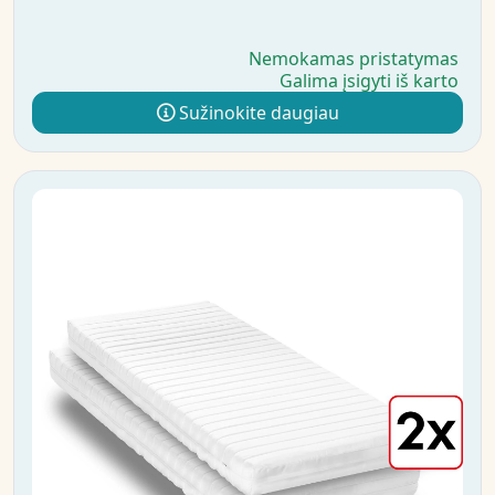
Nemokamas pristatymas
Galima įsigyti iš karto
Sužinokite daugiau