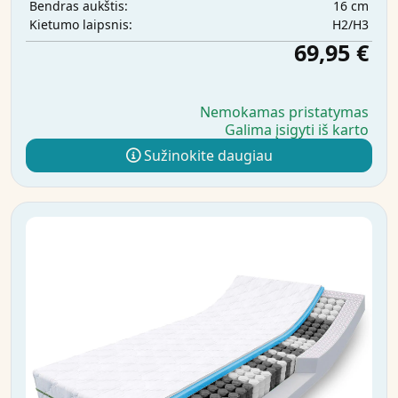
16 cm
Bendras aukštis:
H2/H3
Kietumo laipsnis:
69,95 €
Nemokamas pristatymas
Galima įsigyti iš karto
Sužinokite daugiau