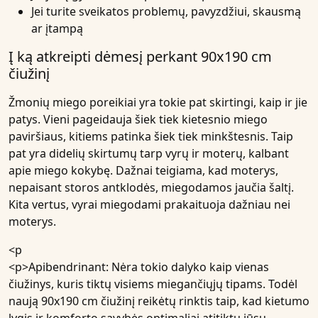
Jei turite sveikatos problemų, pavyzdžiui, skausmą
ar įtampą
Į ką atkreipti dėmesį perkant 90x190 cm
čiužinį
Žmonių miego poreikiai yra tokie pat skirtingi, kaip ir jie
patys. Vieni pageidauja šiek tiek kietesnio miego
paviršiaus, kitiems patinka šiek tiek minkštesnis. Taip
pat yra didelių skirtumų tarp vyrų ir moterų, kalbant
apie miego kokybę. Dažnai teigiama, kad moterys,
nepaisant storos antklodės, miegodamos jaučia šaltį.
Kita vertus, vyrai miegodami prakaituoja dažniau nei
moterys.
<p
<p>Apibendrinant: Nėra tokio dalyko kaip vienas
čiužinys, kuris tiktų visiems miegančiųjų tipams. Todėl
naują 90x190 cm čiužinį reikėtų rinktis taip, kad kietumo