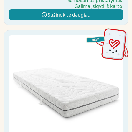
Nemokamas pristatymas
Galima įsigyti iš karto
Sužinokite daugiau