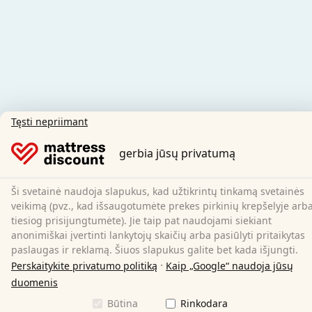
Tęsti nepriimant
gerbia jūsų privatumą
Ši svetainė naudoja slapukus, kad užtikrintų tinkamą svetainės
veikimą (pvz., kad išsaugotumėte prekes pirkinių krepšelyje arb
tiesiog prisijungtumėte). Jie taip pat naudojami siekiant
anonimiškai įvertinti lankytojų skaičių arba pasiūlyti pritaikytas
paslaugas ir reklamą. Šiuos slapukus galite bet kada išjungti.
·
Perskaitykite privatumo politiką
Kaip „Google“ naudoja jūsų
duomenis
Būtina
Rinkodara