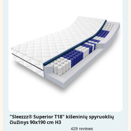
"Sleezzz® Superior T18" kišeninių spyruoklių
čiužinys 90x190 cm H3