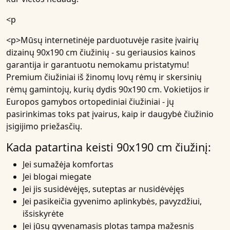
<p
<p>Mūsų internetinėje parduotuvėje rasite įvairių
dizainų 90x190 cm čiužinių - su geriausios kainos
garantija ir garantuotu nemokamu pristatymu!
Premium čiužiniai
iš žinomų lovų rėmų ir skersinių
rėmų gamintojų, kurių dydis 90x190 cm. Vokietijos ir
Europos gamybos ortopediniai čiužiniai - jų
pasirinkimas toks pat įvairus, kaip ir daugybė čiužinio
įsigijimo priežasčių.
Kada patartina keisti 90x190 cm čiužinį:
Jei sumažėja komfortas
Jei blogai miegate
Jei jis susidėvėjęs, suteptas ar nusidėvėjęs
Jei pasikeičia gyvenimo aplinkybės, pavyzdžiui,
išsiskyrėte
Jei jūsų gyvenamasis plotas tampa mažesnis