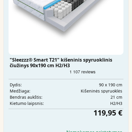
"Sleezzz® Smart T21" kišeninis spyruoklinis
čiužinys 90x190 cm H2/H3
90 x 190 cm
Dydis:
Kišeninės spyruoklės
Medžiaga:
21 cm
Bendras aukštis:
H2/H3
Kietumo laipsnis:
119,95 €