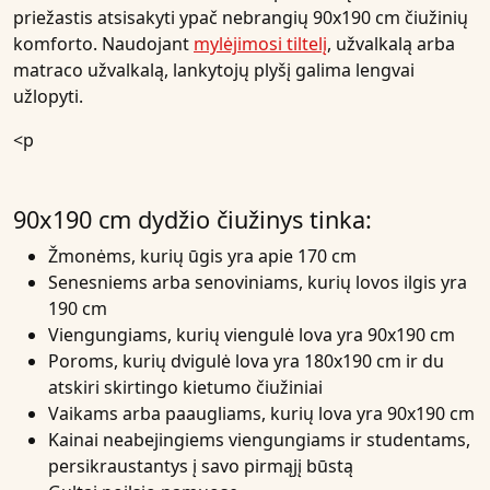
priežastis atsisakyti ypač nebrangių 90x190 cm čiužinių
komforto. Naudojant
mylėjimosi tiltelį
, užvalkalą arba
matraco užvalkalą
, lankytojų plyšį galima lengvai
užlopyti.
<p
90x190 cm dydžio čiužinys tinka:
Žmonėms, kurių ūgis yra apie 170 cm
Senesniems arba senoviniams, kurių lovos ilgis yra
190 cm
Viengungiams, kurių viengulė lova yra 90x190 cm
Poroms, kurių dvigulė lova yra 180x190 cm ir du
atskiri skirtingo kietumo čiužiniai
Vaikams arba paaugliams, kurių lova yra 90x190 cm
Kainai neabejingiems viengungiams ir studentams,
persikraustantys į savo pirmąjį būstą