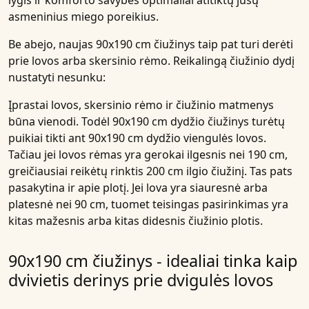
lygis ir komforto savybės optimaliai atitiktų jūsų
asmeninius miego poreikius.
Be abejo, naujas 90x190 cm čiužinys taip pat turi derėti
prie lovos arba skersinio rėmo. Reikalingą čiužinio dydį
nustatyti nesunku:
Įprastai lovos, skersinio rėmo ir čiužinio matmenys
būna vienodi. Todėl 90x190 cm dydžio čiužinys turėtų
puikiai tikti ant 90x190 cm dydžio viengulės lovos.
Tačiau jei lovos rėmas yra gerokai ilgesnis nei 190 cm,
greičiausiai reikėtų rinktis 200 cm ilgio čiužinį. Tas pats
pasakytina ir apie plotį. Jei lova yra siauresnė arba
platesnė nei 90 cm, tuomet teisingas pasirinkimas yra
kitas mažesnis arba kitas didesnis čiužinio plotis.
90x190 cm čiužinys - idealiai tinka kaip
dvivietis derinys prie dvigulės lovos