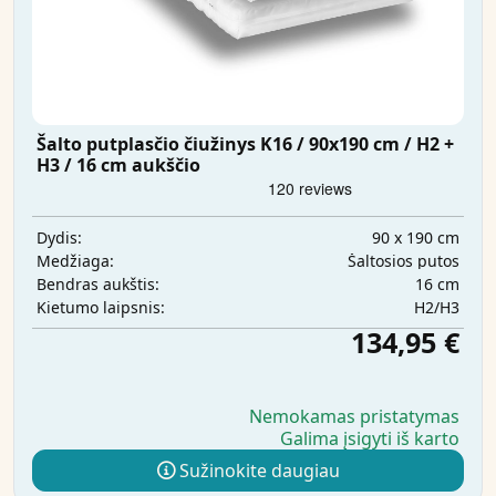
Šalto putplasčio čiužinys K16 / 90x190 cm / H2 +
H3 / 16 cm aukščio
90 x 190 cm
Dydis:
Šaltosios putos
Medžiaga:
16 cm
Bendras aukštis:
H2/H3
Kietumo laipsnis:
134,95 €
Nemokamas pristatymas
Galima įsigyti iš karto
Sužinokite daugiau