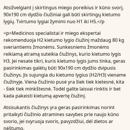
Atsižvelgiant į skirtingus miego poreikius ir kūno svorį,
90x190 cm dydžio čiužiniai gali būti skirtingų kietumo
lygių. Tvirtumo lygiai žymimi nuo H1 iki H5.</p
<p>Medicinos specialistai ir miego ekspertai
rekomenduoja H2 kietumo lygio čiužinį maždaug 80 kg
sveriantiems žmonėms. Sunkesniems žmonėms
reikiamą atramą suteikia čiužinys, kurio kietumo lygis
H3. Jei nesate tikri, kuris kietumo lygis jums tinka, geras
pasirinkimas galėtų būti 90x190 cm dydžio dvipusis
čiužinys. Jis sujungia du
kietumo lygius (H2/H3)
viename
čiužinyje. Viena čiužinio pusė yra šiek tiek kietesnė, kita
- šiek tiek minkštesnė. Todėl galite laisvai rinktis ir bet
kada pakeisti kietumą apvertę čiužinį.
Atsisukantis čiužinys yra geras pasirinkimas norint
pritaikyti čiužinio atramines savybes prie naujo kūno
svorio, jei svyruoja svoris, pavyzdžiui, dėl dietos ar
nėštumo.