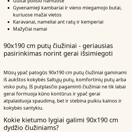
Gultai poilsio namuose
Gyvenamieji kambariai ir vieno miegamojo butai,
kuriuose mažai vietos
Karavanai, nameliai ant ratų ir kemperiai
Mažyčiai namai
90x190 cm putų čiužiniai - geriausias
pasirinkimas norint gerai išsimiegoti
Mūsų ypač patogūs 90x190 cm
putų čiužiniai
gaminami
iš aukštos kokybės
šaltųjų putų
,
komfortinių putų
arba
visko putų
. Iš putplasčio pagaminti čiužiniai ne tik labai
gerai formuoja kūno kontūrus ir ypač gerai
atpalaiduoja spaudimą, bet ir stebina puikiu kainos ir
kokybės santykiu.
Kokie kietumo lygiai galimi 90x190 cm
dydžio čiužiniams?