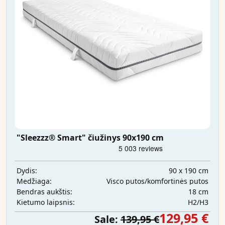
"Sleezzz® Smart" čiužinys 90x190 cm
90 x 190 cm
Dydis:
Visco putos/komfortinės putos
Medžiaga:
18 cm
Bendras aukštis:
H2/H3
Kietumo laipsnis:
129,95 €
Sale:
139,95 €