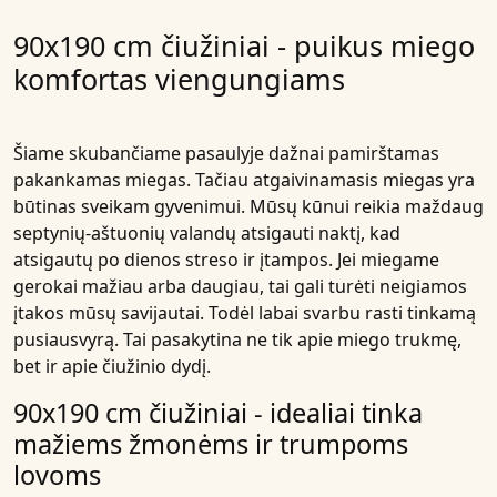
90x190 cm čiužiniai - puikus miego
komfortas viengungiams
Šiame skubančiame pasaulyje dažnai pamirštamas
pakankamas miegas. Tačiau
atgaivinamasis miegas
yra
būtinas sveikam gyvenimui. Mūsų kūnui reikia maždaug
septynių-aštuonių valandų atsigauti naktį, kad
atsigautų po dienos streso ir įtampos. Jei miegame
gerokai mažiau arba daugiau, tai gali turėti neigiamos
įtakos mūsų savijautai. Todėl labai svarbu rasti tinkamą
pusiausvyrą. Tai pasakytina ne tik apie miego trukmę,
bet ir apie čiužinio dydį.
90x190 cm čiužiniai - idealiai tinka
mažiems žmonėms ir trumpoms
lovoms