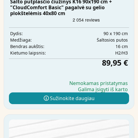
Šalto putplasčio čiužinys K16 90x190 cm +
"CloudComfort Basic" pagalvė su gelio
plokštelėmis 40x80 cm
90 x 190 cm
Dydis:
Šaltosios putos
Medžiaga:
16 cm
Bendras aukštis:
H2/H3
Kietumo laipsnis:
89,95 €
Nemokamas pristatymas
Galima įsigyti iš karto
Sužinokite daugiau