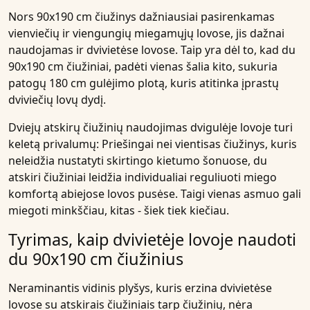
Nors 90x190 cm čiužinys dažniausiai pasirenkamas
vienviečių ir viengungių miegamųjų lovose, jis dažnai
naudojamas ir dvivietėse lovose. Taip yra dėl to, kad du
90x190 cm čiužiniai, padėti vienas šalia kito, sukuria
patogų 180 cm gulėjimo plotą, kuris atitinka įprastų
dviviečių lovų dydį.
Dviejų atskirų čiužinių naudojimas dvigulėje lovoje turi
keletą privalumų: Priešingai nei vientisas čiužinys, kuris
neleidžia nustatyti skirtingo kietumo šonuose, du
atskiri čiužiniai leidžia individualiai reguliuoti miego
komfortą abiejose lovos pusėse. Taigi vienas asmuo gali
miegoti minkščiau, kitas - šiek tiek kiečiau.
Tyrimas, kaip dvivietėje lovoje naudoti
du 90x190 cm čiužinius
Neraminantis
vidinis plyšys
, kuris erzina
dvivietėse
lovose
su atskirais čiužiniais tarp čiužinių, nėra