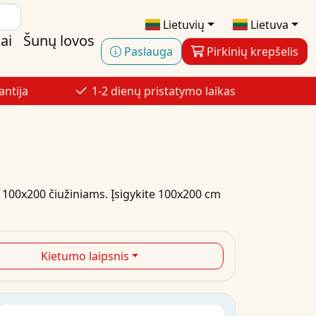
Lietuvių
Lietuva
ai
Šunų lovos
Paslauga
Pirkinių krepšelis
antija
1-2 dienų pristatymo laikas
100x200
čiužiniams.
Įsigykite
100x200 cm
Kietumo laipsnis