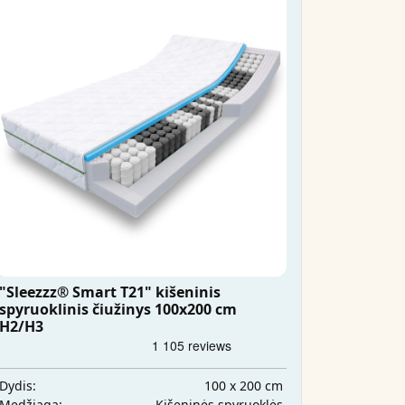
"Sleezzz® Smart T21" kišeninis
spyruoklinis čiužinys 100x200 cm
H2/H3
100 x 200 cm
Dydis:
Kišeninės spyruoklės
Medžiaga: