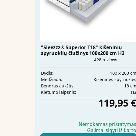
"Sleezzz® Superior T18" kišeninių
spyruoklių čiužinys 100x200 cm H3
100 x 200 c
Dydis:
Kišeninės spyruoklė
Medžiaga:
18 c
Bendras aukštis:
H
Kietumo laipsnis:
119,95 
Nemokamas pristatyma
Galima įsigyti iš kart