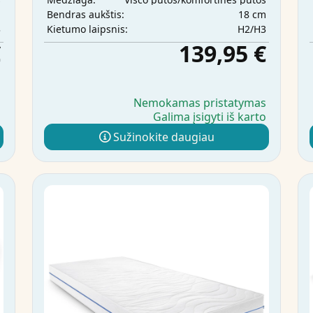
m
18 cm
Bendras aukštis:
3
H2/H3
Kietumo laipsnis:
€
139,95 €
s
Nemokamas pristatymas
o
Galima įsigyti iš karto
Sužinokite daugiau