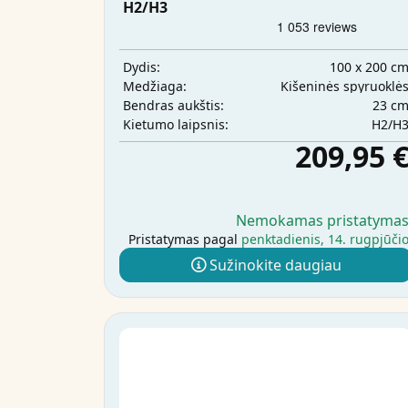
H2/H3
100 x 200 c
Dydis:
Kišeninės spyruoklė
Medžiaga:
23 c
Bendras aukštis:
H2/H
Kietumo laipsnis:
209,95 
Nemokamas pristatyma
Pristatymas pagal
penktadienis, 14. rugpjūči
Sužinokite daugiau