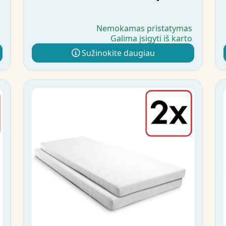
s
Nemokamas pristatymas
o
Galima įsigyti iš karto
Sužinokite daugiau