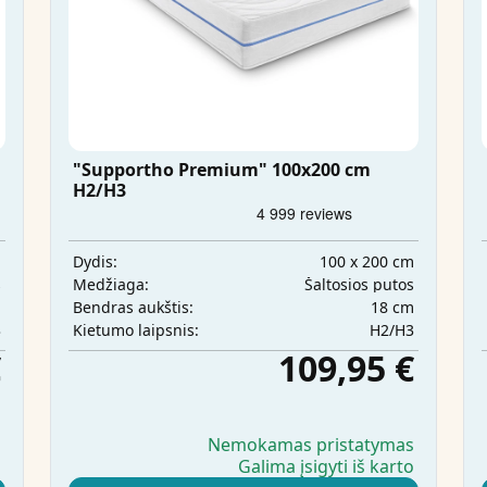
"Supportho Premium" 100x200 cm
H2/H3
m
100 x 200 cm
Dydis:
s
Šaltosios putos
Medžiaga:
m
18 cm
Bendras aukštis:
3
H2/H3
Kietumo laipsnis:
€
109,95 €
s
Nemokamas pristatymas
o
Galima įsigyti iš karto