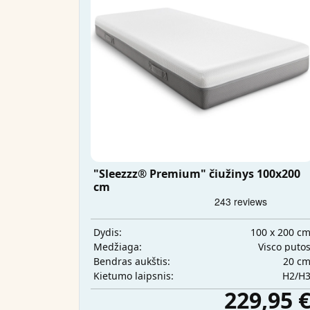
"Sleezzz® Premium" čiužinys 100x200
cm
100 x 200 c
Dydis:
Visco puto
Medžiaga:
20 c
Bendras aukštis:
H2/H
Kietumo laipsnis:
229,95 