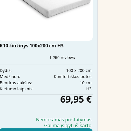
K10 čiužinys 100x200 cm H3
100 x 200 cm
Dydis:
Komfortiškos putos
Medžiaga:
10 cm
Bendras aukštis:
H3
Kietumo laipsnis:
69,95 €
Nemokamas pristatymas
Galima įsigyti iš karto