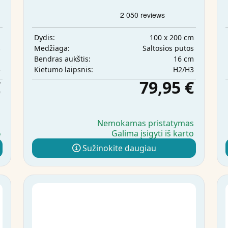
m
100 x 200 cm
Dydis:
s
Šaltosios putos
Medžiaga:
m
16 cm
Bendras aukštis:
3
H2/H3
Kietumo laipsnis:
€
79,95 €
s
Nemokamas pristatymas
Galima įsigyti iš karto
o
Sužinokite daugiau