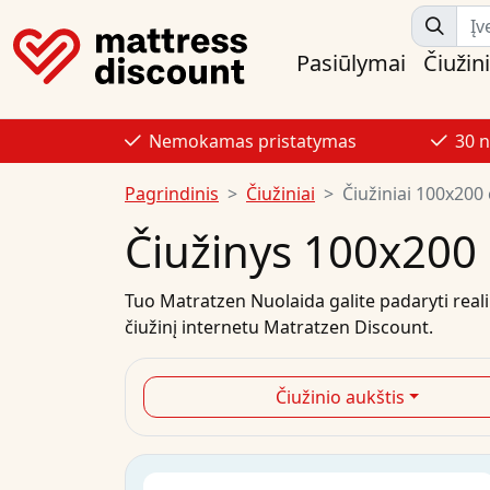
Pasiūlymai
Čiužini
Nemokamas pristatymas
30 
Pagrindinis
Čiužiniai
Čiužiniai 100x200
Čiužinys 100x200
Tuo
Matratzen Nuolaida
galite padaryti rea
čiužinį
internetu
Matratzen Discount.
Čiužinio aukštis