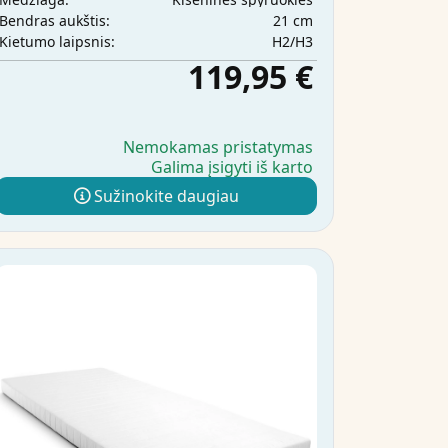
21 cm
Bendras aukštis:
H2/H3
Kietumo laipsnis:
119,95 €
Nemokamas pristatymas
Galima įsigyti iš karto
Sužinokite daugiau