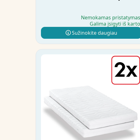
Nemokamas pristatyma
Galima įsigyti iš kart
Sužinokite daugiau