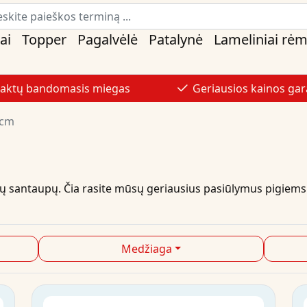
ai
Topper
Pagalvėlė
Patalynė
Lameliniai rėm
naktų bandomasis miegas
Geriausios kainos gar
 cm
lių santaupų. Čia rasite mūsų geriausius
pasiūlymus
pigiems
Medžiaga