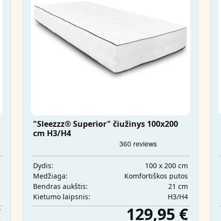
"Sleezzz® Superior" čiužinys 100x200
cm H3/H4
m
100 x 200 cm
Dydis:
s
Komfortiškos putos
Medžiaga:
m
21 cm
Bendras aukštis:
3
H3/H4
Kietumo laipsnis:
€
129,95 €