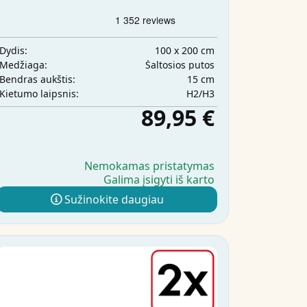
100 x 200 cm
Dydis:
Šaltosios putos
Medžiaga:
15 cm
Bendras aukštis:
H2/H3
Kietumo laipsnis:
89,95 €
Nemokamas pristatymas
Galima įsigyti iš karto
Sužinokite daugiau