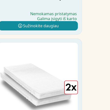
Nemokamas pristatymas
Galima įsigyti iš karto
Sužinokite daugiau