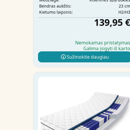
23 c
Bendras aukštis:
H2/H
Kietumo laipsnis:
139,95 
Nemokamas pristatyma
Galima įsigyti iš kart
Sužinokite daugiau