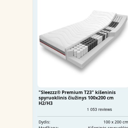
"Sleezzz® Premium T23" kišeninis
spyruoklinis čiužinys 100x200 cm
H2/H3
100 x 200 c
Dydis:
Kišeninės spyruoklė
Medžiaga: