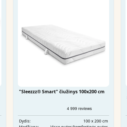
"Sleezzz® Smart" čiužinys 100x200 cm
m
100 x 200 cm
Dydis:
s
Visco putos/komfortinės putos
Medžiaga: