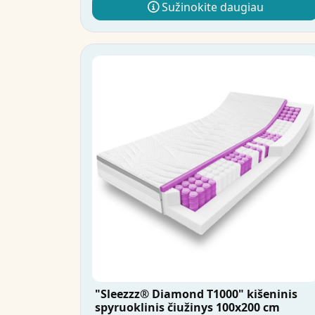
Sužinokite daugiau
"Sleezzz® Diamond T1000" kišeninis
spyruoklinis čiužinys 100x200 cm