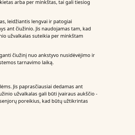
ietas arba per minkštas, tai gali tiesiog
, leidžiantis lengvai ir patogiai
nys ant čiužinio. Jis naudojamas tam, kad
inio užvalkalas suteikia per minkštam
uganti čiužinį nuo ankstyvo nusidėvėjimo ir
istemos tarnavimo laiką.
ėms. Jis paprasčiausiai dedamas ant
užinio užvalkalas gali būti įvairaus aukščio -
 senjorų poreikius, kad būtų užtikrintas