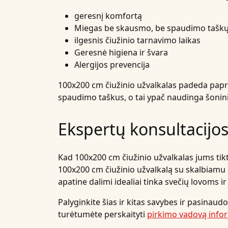
geresnį komfortą
Miegas be skausmo, be spaudimo tašk
ilgesnis čiužinio tarnavimo laikas
Geresnė higiena ir švara
Alergijos prevencija
100x200 cm čiužinio užvalkalas padeda papr
spaudimo taškus, o tai ypač naudinga šon
Ekspertų konsultacijos 
Kad 100x200 cm čiužinio užvalkalas jums tiktų,
100x200 cm čiužinio užvalkalą su skalbiamu u
apatine dalimi idealiai tinka svečių lovoms i
Palyginkite šias ir kitas savybes ir pasinaud
turėtumėte perskaityti
pirkimo vadovą infor