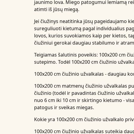
jaunimo lova. Miego patogumui lemiamą reikšm
atimti iš jūsų miegą.
Jei čiužinys neatitinka jūsų pageidaujamo ki
sureguliuoti kietumą pagal individualius pag
lovos, kurios suvokiamos kaip per kietos, ta
čiužiniui gerokai daugiau stabilumo ir atra
Teigiamas šalutinis poveikis: 100x200 cm čiu
sutepimo. Todėl 100x200 cm čiužinio užvalkal
100x200 cm čiužinio užvalkalas - daugiau 
100x200 cm matmenų čiužinio užvalkalas pui
čiužinio (todėl ir pavadintas čiužinio užvalka
nuo 6 cm iki 10 cm ir skirtingo kietumo - vis
patogus ir sveikas miegas.
Kokie yra 100x200 cm čiužinio užvalkalo pri
100x200 cm čiužinio užvalkalas suteikia da