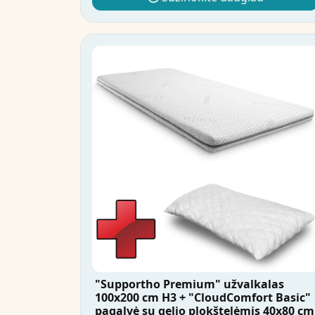
"Supportho Premium" užvalkalas
100x200 cm H3 + "CloudComfort Basic"
pagalvė su gelio plokštelėmis 40x80 cm