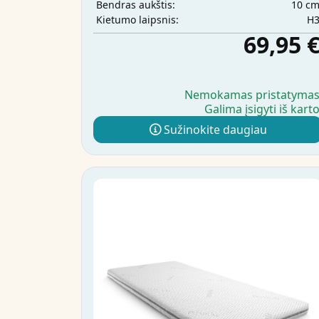
10 c
Bendras aukštis:
H
Kietumo laipsnis:
69,95 
Nemokamas pristatyma
Galima įsigyti iš kart
Sužinokite daugiau