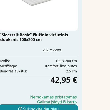
"Sleezzz® Basic" čiužinio viršutinis
sluoksnis 100x200 cm
100 x 200 cm
Dydis:
Komfortiškos putos
Medžiaga:
2.5 cm
Bendras aukštis:
42,95 €
Nemokamas pristatymas
Galima įsigyti iš karto
Sužinokite daugiau