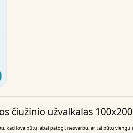
m
s
m
€
s
e
os čiužinio užvalkalas 100x20
arbu, kad lova būtų labai patogi, nesvarbu, ar tai būtų viengu