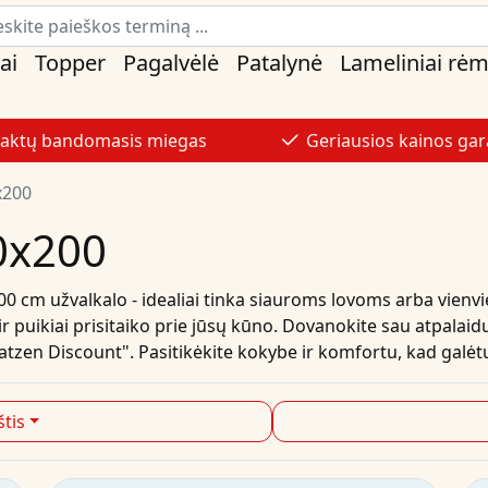
ai
Topper
Pagalvėlė
Patalynė
Lameliniai rėm
naktų bandomasis miegas
Geriausios kainos gar
x200
00x200
0 cm užvalkalo - idealiai tinka siauroms lovoms arba vie
 ir puikiai prisitaiko prie jūsų kūno. Dovanokite sau atpalai
ratzen Discount". Pasitikėkite kokybe ir komfortu, kad galė
tis