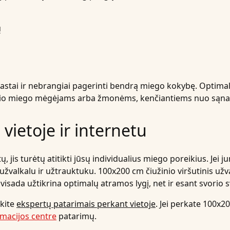
ų
astai ir nebrangiai pagerinti bendrą miego kokybę. Optim
inio miego mėgėjams arba žmonėms, kenčiantiems nuo sąna
vietoje ir internetu
 jis turėtų atitikti jūsų individualius miego poreikius. Jei j
žvalkalu ir užtrauktuku. 100x200 cm čiužinio viršutinis užva
r visada užtikrina optimalų atramos lygį, net ir esant svorio
okite
ekspertų patarimais perkant vietoje
. Jei perkate 100x2
macijos centre
patarimų.