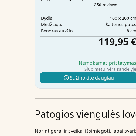
100 x 200 c
Dydis:
Šaltosios puto
Medžiaga:
8 c
Bendras aukštis:
119,95 
Nemokamas pristatyma
Šiuo metu nėra sandėlyj
Sužinokite daugiau
Patogios viengulės lov
Norint gerai ir sveikai išsimiegoti, labai sv