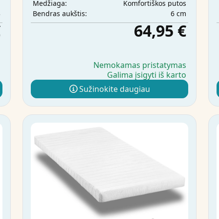
m
Komfortiškos putos
Medžiaga:
3
6 cm
Bendras aukštis:
€
64,95 €
s
Nemokamas pristatymas
o
Galima įsigyti iš karto
Sužinokite daugiau