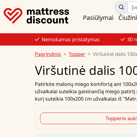
Pasiūlymai
Čiužini
Nemokamas pristatymas
30 
Pagrindinis
Topper
Viršutinė dalis 100
Viršutinė dalis 1
Patirkite malonų miego komfortą ant 100x20
užvalkalai suteikia gaivinančią miego patirtį
kurį suteikia 100x200 cm užvalkalas iš "Mat
Topperio aukš