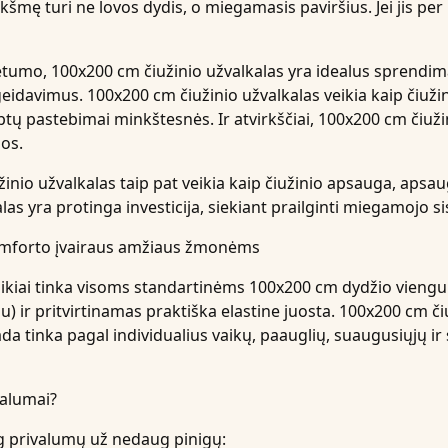
ę turi ne lovos dydis, o miegamasis paviršius. Jei jis per k
etumo, 100x200 cm čiužinio užvalkalas yra idealus sprendimas
eidavimus. 100x200 cm čiužinio užvalkalas veikia kaip čiuži
ptų pastebimai minkštesnės. Ir atvirkščiai, 100x200 cm čiuž
mos.
žinio užvalkalas taip pat veikia kaip čiužinio apsauga, apsa
as yra protinga investicija, siekiant prailginti miegamojo s
komforto įvairaus amžiaus žmonėms
kiai tinka visoms standartinėms 100x200 cm dydžio viengul
lu) ir pritvirtinamas praktiška elastine juosta. 100x200 cm či
ada tinka pagal individualius vaikų, paauglių, suaugusiųjų ir
valumai?
ug privalumų už nedaug pinigų: