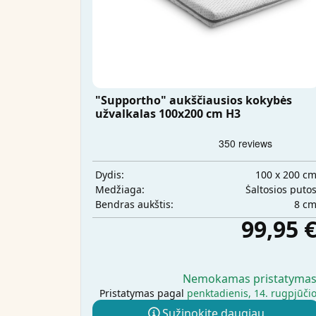
"Supportho" aukščiausios kokybės
užvalkalas 100x200 cm H3
100 x 200 c
Dydis:
Šaltosios puto
Medžiaga:
8 c
Bendras aukštis:
99,95 
Nemokamas pristatyma
Pristatymas pagal
penktadienis, 14. rugpjūči
Sužinokite daugiau