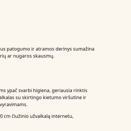
alus patogumo ir atramos derinys sumažina
rių ar nugaros skausmų.
ums ypač svarbi higiena, geriausia rinktis
lkalas su skirtingo kietumo viršutine ir
 svyravimams.
00 cm čiužinio užvalkalą internetu,