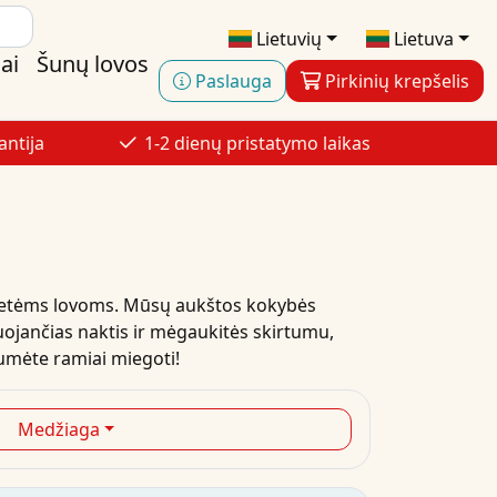
Lietuvių
Lietuva
ai
Šunų lovos
Paslauga
Pirkinių krepšelis
antija
1-2 dienų pristatymo laikas
nvietėms lovoms. Mūsų aukštos kokybės
duojančias naktis ir mėgaukitės skirtumu,
tumėte ramiai miegoti!
Medžiaga