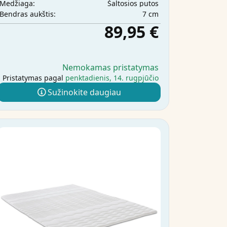
Šaltosios putos
Medžiaga:
7 cm
Bendras aukštis:
89,95 €
Nemokamas pristatymas
Pristatymas pagal
penktadienis, 14. rugpjūčio
Sužinokite daugiau