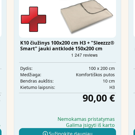
K10 čiužinys 100x200 cm H3 + "Sleezzz®
Smart" jauki antklodė 150x200 cm
100 x 200 cm
Dydis:
m
Komfortiškos putos
Medžiaga:
s
10 cm
Bendras aukštis:
m
H3
Kietumo laipsnis:
€
90,00 €
s
Nemokamas pristatymas
Galima įsigyti iš karto
o
Sužinokite daugiau