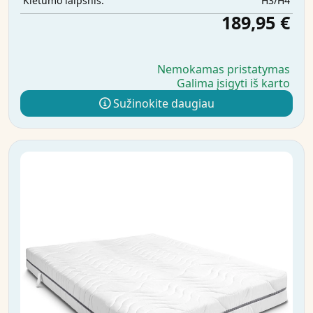
H3/H4
Kietumo laipsnis:
189,95 €
Nemokamas pristatymas
Galima įsigyti iš karto
Sužinokite daugiau