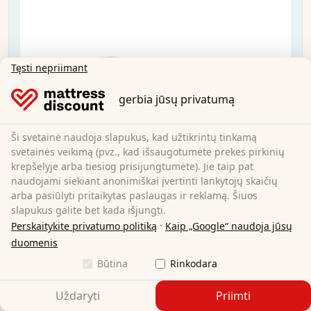
Tęsti nepriimant
gerbia jūsų privatumą
Ši svetainė naudoja slapukus, kad užtikrintų tinkamą
svetainės veikimą (pvz., kad išsaugotumėte prekes pirkinių
krepšelyje arba tiesiog prisijungtumėte). Jie taip pat
naudojami siekiant anonimiškai įvertinti lankytojų skaičių
arba pasiūlyti pritaikytas paslaugas ir reklamą. Šiuos
slapukus galite bet kada išjungti.
·
Perskaitykite privatumo politiką
Kaip „Google“ naudoja jūsų
duomenis
"Sleezzz® Premium" čiužinys 100x200 cm
Būtina
Rinkodara
Uždaryti
Priimti
100 x 200 cm
Dydis: