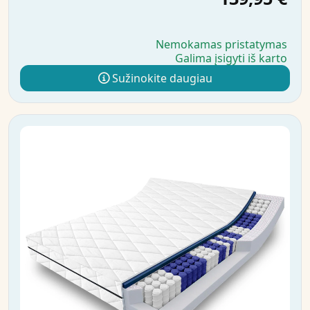
Nemokamas pristatymas
Galima įsigyti iš karto
Sužinokite daugiau