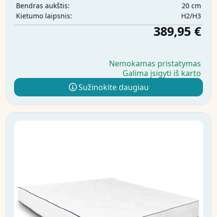
20 cm
Bendras aukštis:
H2/H3
Kietumo laipsnis:
389,95 €
Nemokamas pristatymas
Galima įsigyti iš karto
Sužinokite daugiau