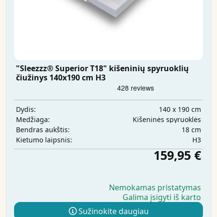
"Sleezzz® Superior T18" kišeninių spyruoklių
čiužinys 140x190 cm H3
140 x 190 cm
Dydis:
Kišeninės spyruoklės
Medžiaga:
18 cm
Bendras aukštis:
H3
Kietumo laipsnis:
159,95 €
Nemokamas pristatymas
Galima įsigyti iš karto
Sužinokite daugiau