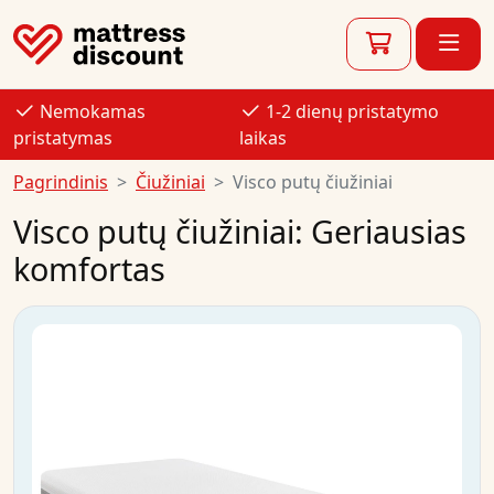
Nemokamas
1-2 dienų pristatymo
pristatymas
laikas
Pagrindinis
Čiužiniai
Visco putų čiužiniai
Visco putų čiužiniai: Geriausias
komfortas