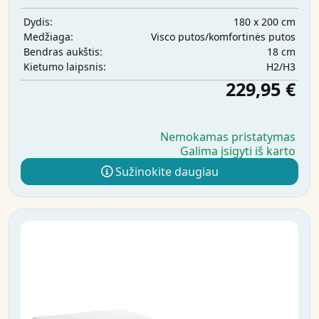
180 x 200 cm
Dydis:
Visco putos/komfortinės putos
Medžiaga:
18 cm
Bendras aukštis:
H2/H3
Kietumo laipsnis:
229,95 €
Nemokamas pristatymas
Galima įsigyti iš karto
Sužinokite daugiau