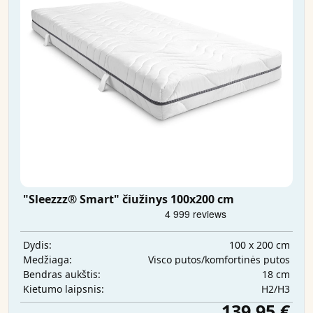
"Sleezzz® Smart" čiužinys 100x200 cm
100 x 200 cm
Dydis:
Visco putos/komfortinės putos
Medžiaga:
18 cm
Bendras aukštis:
H2/H3
Kietumo laipsnis:
139,95 €