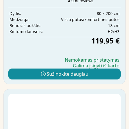
80 x 200 cm
Dydis:
Visco putos/komfortinės putos
Medžiaga:
18 cm
Bendras aukštis:
H2/H3
Kietumo laipsnis:
119,95 €
Nemokamas pristatymas
Galima įsigyti iš karto
Sužinokite daugiau