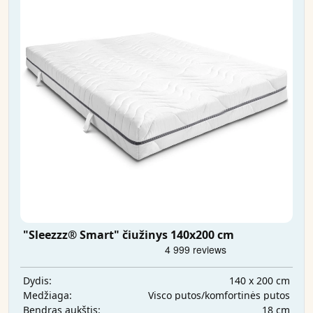
"Sleezzz® Smart" čiužinys 140x200 cm
140 x 200 cm
Dydis:
Visco putos/komfortinės putos
Medžiaga:
18 cm
Bendras aukštis: