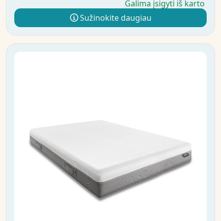
Galima įsigyti iš karto
Sužinokite daugiau