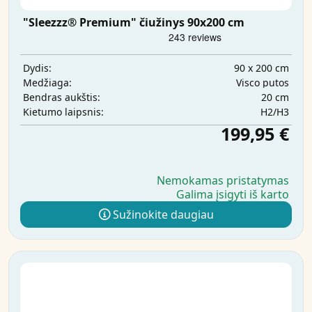
"Sleezzz® Premium" čiužinys 90x200 cm
90 x 200 cm
Dydis:
Visco putos
Medžiaga:
20 cm
Bendras aukštis:
H2/H3
Kietumo laipsnis:
199,95 €
Nemokamas pristatymas
Galima įsigyti iš karto
Sužinokite daugiau