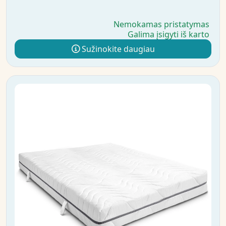
Nemokamas pristatymas
Galima įsigyti iš karto
Sužinokite daugiau