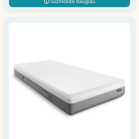
Sužinokite daugiau