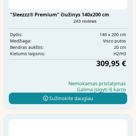
"Sleezzz® Premium" čiužinys 140x200 cm
140 x 200 cm
Dydis:
Visco putos
Medžiaga:
20 cm
Bendras aukštis:
H2/H3
Kietumo laipsnis:
309,95 €
Nemokamas pristatymas
Galima įsigyti iš karto
Sužinokite daugiau