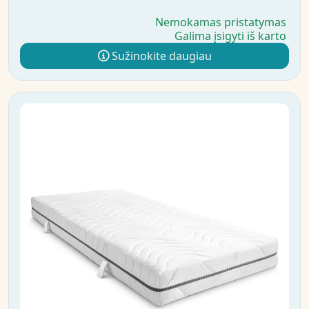
Nemokamas pristatymas
Galima įsigyti iš karto
Sužinokite daugiau