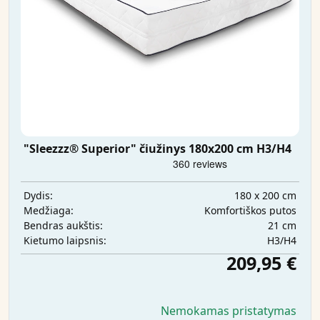
"Sleezzz® Superior" čiužinys 180x200 cm H3/H4
180 x 200 cm
Dydis:
Komfortiškos putos
Medžiaga:
21 cm
Bendras aukštis:
H3/H4
Kietumo laipsnis:
209,95 €
Nemokamas pristatymas