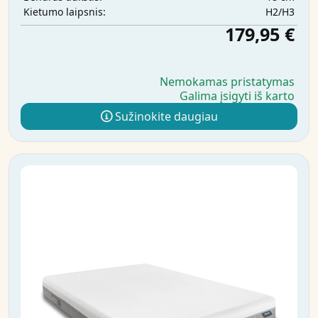
H2/H3
Kietumo laipsnis:
179,95 €
Nemokamas pristatymas
Galima įsigyti iš karto
Sužinokite daugiau