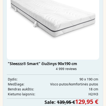
"Sleezzz® Smart" čiužinys 90x190 cm
90 x 190 cm
Dydis:
Visco putos/komfortinės putos
Medžiaga:
18 cm
Bendras aukštis:
H2/H3
Kietumo laipsnis:
129,95 €
Sale:
139,95 €