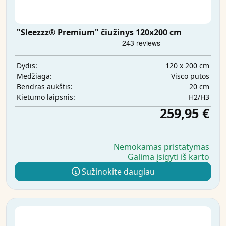
"Sleezzz® Premium" čiužinys 120x200 cm
120 x 200 cm
Dydis:
Visco putos
Medžiaga:
20 cm
Bendras aukštis:
H2/H3
Kietumo laipsnis:
259,95 €
Nemokamas pristatymas
Galima įsigyti iš karto
Sužinokite daugiau