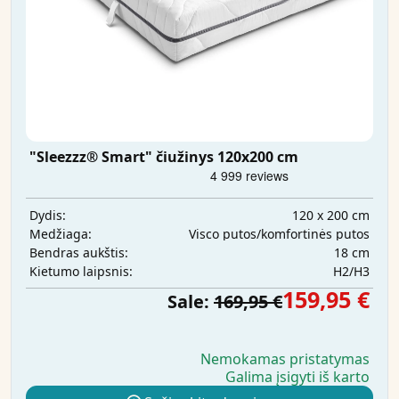
"Sleezzz® Smart" čiužinys 120x200 cm
120 x 200 cm
Dydis:
Visco putos/komfortinės putos
Medžiaga:
18 cm
Bendras aukštis:
H2/H3
Kietumo laipsnis:
159,95 €
Sale:
169,95 €
Nemokamas pristatymas
Galima įsigyti iš karto