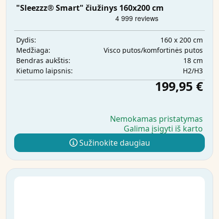
"Sleezzz® Smart" čiužinys 160x200 cm
160 x 200 cm
Dydis:
Visco putos/komfortinės putos
Medžiaga:
18 cm
Bendras aukštis:
H2/H3
Kietumo laipsnis:
199,95 €
Nemokamas pristatymas
Galima įsigyti iš karto
Sužinokite daugiau