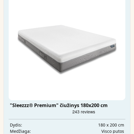
"Sleezzz® Premium" čiužinys 180x200 cm
180 x 200 cm
Dydis:
Visco putos
Medžiaga: