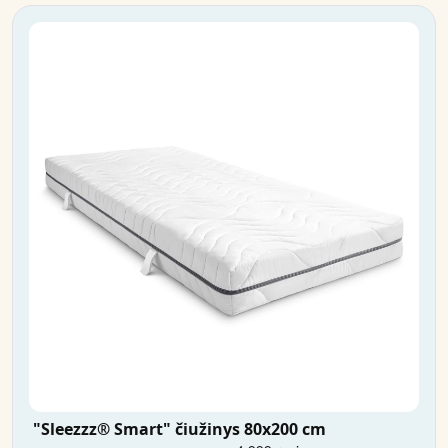
"Sleezzz® Smart" čiužinys 80x200 cm