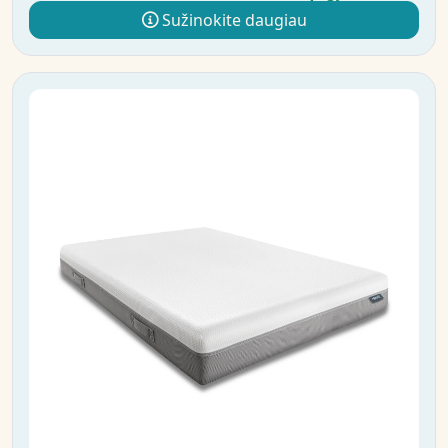
Sužinokite daugiau