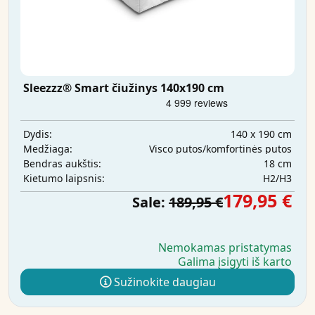
Sleezzz® Smart čiužinys 140x190 cm
140 x 190 cm
Dydis:
Visco putos/komfortinės putos
Medžiaga:
18 cm
Bendras aukštis:
H2/H3
Kietumo laipsnis:
179,95 €
Sale:
189,95 €
Nemokamas pristatymas
Galima įsigyti iš karto
Sužinokite daugiau