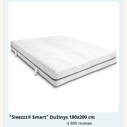
"Sleezzz® Smart" čiužinys 180x200 cm