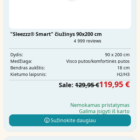
"Sleezzz® Smart" čiužinys 90x200 cm
90 x 200 cm
Dydis:
Visco putos/komfortinės putos
Medžiaga:
18 cm
Bendras aukštis:
H2/H3
Kietumo laipsnis:
119,95 €
Sale:
129,95 €
Nemokamas pristatymas
Galima įsigyti iš karto
Sužinokite daugiau