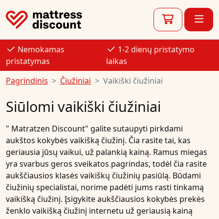
Nemokamas
1-2 dienų pristatymo
pristatymas
laikas
Pagrindinis
Čiužiniai
Vaikiški čiužiniai
Siūlomi vaikiški čiužiniai
"
Matratzen Discount"
galite sutaupyti pirkdami
aukštos kokybės
vaikišką čiužinį
. Čia rasite tai, kas
geriausia jūsų vaikui, už palankią kainą. Ramus miegas
yra svarbus geros sveikatos pagrindas, todėl čia rasite
aukščiausios klasės
vaikiškų čiužinių
pasiūlą
. Būdami
čiužinių
specialistai, norime padėti jums rasti tinkamą
vaikišką čiužinį
.
Įsigykite
aukščiausios kokybės prekės
ženklo vaikišką čiužinį
internetu
už
geriausią kainą