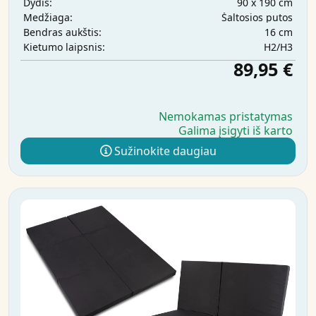
90 x 190 cm
Dydis:
Šaltosios putos
Medžiaga:
16 cm
Bendras aukštis:
H2/H3
Kietumo laipsnis:
89,95 €
Nemokamas pristatymas
Galima įsigyti iš karto
Sužinokite daugiau