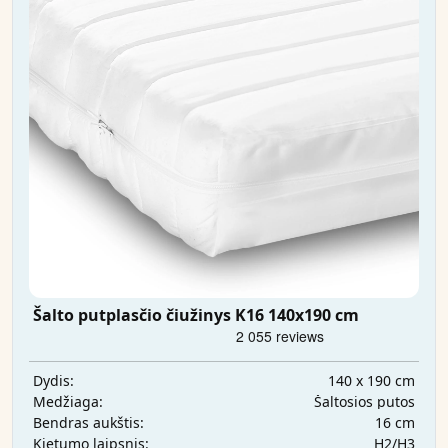
Šalto putplasčio čiužinys K16 140x190 cm
140 x 190 cm
Dydis:
Šaltosios putos
Medžiaga:
16 cm
Bendras aukštis:
H2/H3
Kietumo laipsnis: