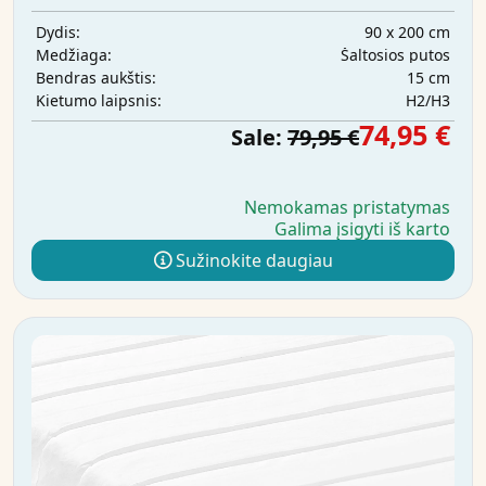
90 x 200 cm
Dydis:
Šaltosios putos
Medžiaga:
15 cm
Bendras aukštis:
H2/H3
Kietumo laipsnis:
74,95 €
Sale:
79,95 €
Nemokamas pristatymas
Galima įsigyti iš karto
Sužinokite daugiau