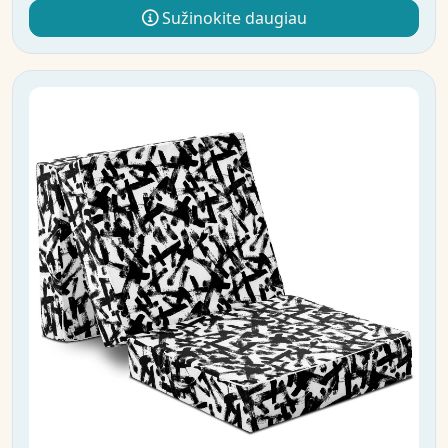
Sužinokite daugiau