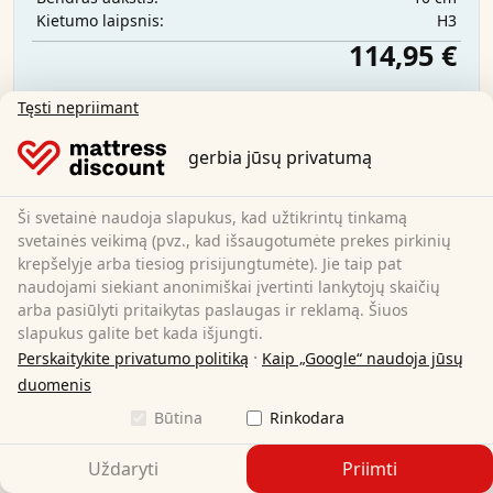
H3
Kietumo laipsnis:
114,95 €
Tęsti nepriimant
Nemokamas pristatymas
Galima įsigyti iš karto
gerbia jūsų privatumą
Sužinokite daugiau
Ši svetainė naudoja slapukus, kad užtikrintų tinkamą
svetainės veikimą (pvz., kad išsaugotumėte prekes pirkinių
krepšelyje arba tiesiog prisijungtumėte). Jie taip pat
naudojami siekiant anonimiškai įvertinti lankytojų skaičių
arba pasiūlyti pritaikytas paslaugas ir reklamą. Šiuos
slapukus galite bet kada išjungti.
·
Perskaitykite privatumo politiką
Kaip „Google“ naudoja jūsų
duomenis
Būtina
Rinkodara
Uždaryti
Priimti