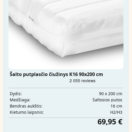
Šalto putplasčio čiužinys K16 90x200 cm
90 x 200 cm
Dydis:
Šaltosios putos
Medžiaga:
16 cm
Bendras aukštis:
H2/H3
Kietumo laipsnis:
69,95 €