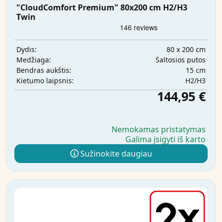
"CloudComfort Premium" 80x200 cm H2/H3
Twin
80 x 200 cm
Dydis:
Šaltosios putos
Medžiaga:
15 cm
Bendras aukštis:
H2/H3
Kietumo laipsnis:
144,95 €
Nemokamas pristatymas
Galima įsigyti iš karto
Sužinokite daugiau