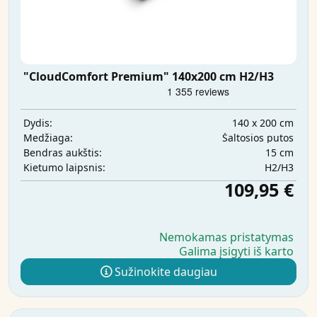
"CloudComfort Premium" 140x200 cm H2/H3
140 x 200 cm
Dydis:
Šaltosios putos
Medžiaga:
15 cm
Bendras aukštis:
H2/H3
Kietumo laipsnis:
109,95 €
Nemokamas pristatymas
Galima įsigyti iš karto
Sužinokite daugiau