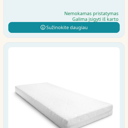
Nemokamas pristatymas
Galima įsigyti iš karto
Sužinokite daugiau