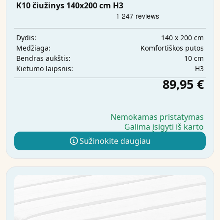
K10 čiužinys 140x200 cm H3
140 x 200 cm
Dydis:
Komfortiškos putos
Medžiaga:
10 cm
Bendras aukštis:
H3
Kietumo laipsnis:
89,95 €
Nemokamas pristatymas
Galima įsigyti iš karto
Sužinokite daugiau