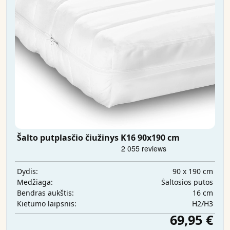
Šalto putplasčio čiužinys K16 90x190 cm
90 x 190 cm
Dydis:
Šaltosios putos
Medžiaga:
16 cm
Bendras aukštis:
H2/H3
Kietumo laipsnis:
69,95 €