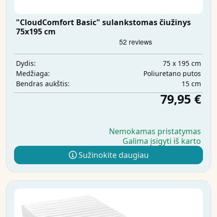
"CloudComfort Basic" sulankstomas čiužinys
75x195 cm
75 x 195 cm
Dydis:
Poliuretano putos
Medžiaga:
15 cm
Bendras aukštis:
79,95 €
Nemokamas pristatymas
Galima įsigyti iš karto
Sužinokite daugiau