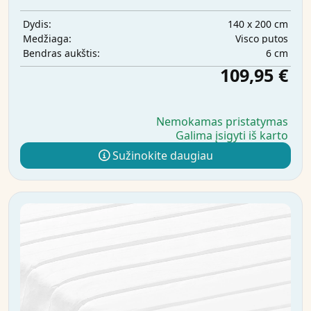
140 x 200 cm
Dydis:
Visco putos
Medžiaga:
6 cm
Bendras aukštis:
109,95 €
Nemokamas pristatymas
Galima įsigyti iš karto
Sužinokite daugiau