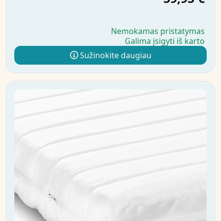
Nemokamas pristatymas
Galima įsigyti iš karto
Sužinokite daugiau