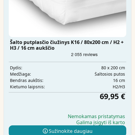
Šalto putplasčio čiužinys K16 / 80x200 cm / H2 +
H3 / 16 cm aukščio
80 x 200 cm
Dydis:
Šaltosios putos
Medžiaga:
16 cm
Bendras aukštis:
H2/H3
Kietumo laipsnis:
69,95 €
Nemokamas pristatymas
Galima įsigyti iš karto
Sužinokite daugiau