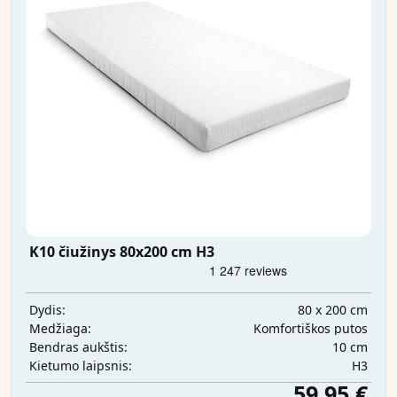
K10 čiužinys 80x200 cm H3
80 x 200 cm
Dydis:
Komfortiškos putos
Medžiaga:
10 cm
Bendras aukštis:
H3
Kietumo laipsnis:
59,95 €