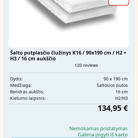
Šalto putplasčio čiužinys K16 / 90x190 cm / H2 +
H3 / 16 cm aukščio
90 x 190 cm
Dydis:
Šaltosios putos
Medžiaga:
16 cm
Bendras aukštis:
H2/H3
Kietumo laipsnis:
134,95 €
Nemokamas pristatymas
Galima įsigyti iš karto