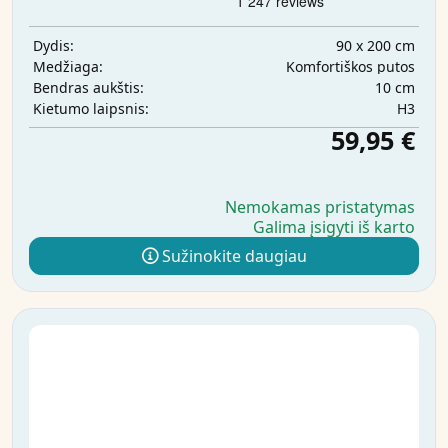
90 x 200 cm
Dydis:
Komfortiškos putos
Medžiaga:
10 cm
Bendras aukštis:
H3
Kietumo laipsnis:
59,95 €
Nemokamas pristatymas
Galima įsigyti iš karto
Sužinokite daugiau