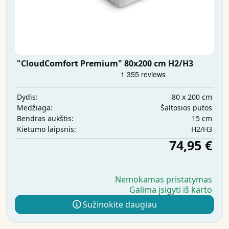
"CloudComfort Premium" 80x200 cm H2/H3
80 x 200 cm
Dydis:
Šaltosios putos
Medžiaga:
15 cm
Bendras aukštis:
H2/H3
Kietumo laipsnis:
74,95 €
Nemokamas pristatymas
Galima įsigyti iš karto
Sužinokite daugiau