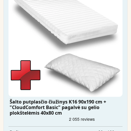
Šalto putplasčio čiužinys K16 90x190 cm +
"CloudComfort Basic" pagalvė su gelio
plokštelėmis 40x80 cm