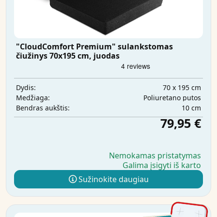
"CloudComfort Premium" sulankstomas
čiužinys 70x195 cm, juodas
70 x 195 cm
Dydis:
Poliuretano putos
Medžiaga:
10 cm
Bendras aukštis:
79,95 €
Nemokamas pristatymas
Galima įsigyti iš karto
Sužinokite daugiau