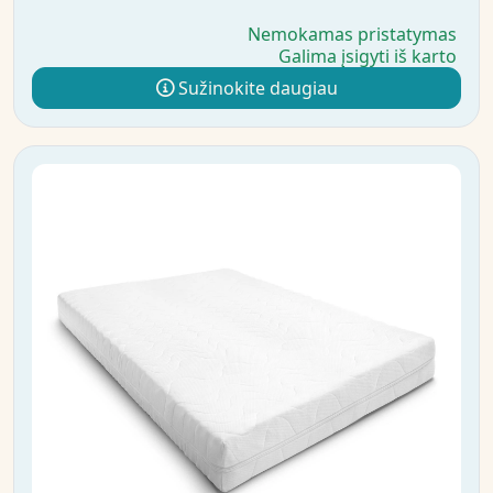
Nemokamas pristatymas
Galima įsigyti iš karto
Sužinokite daugiau