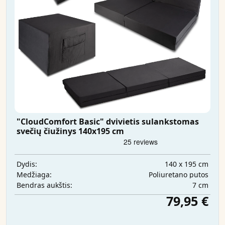
"CloudComfort Basic" dvivietis sulankstomas
svečių čiužinys 140x195 cm
140 x 195 cm
Dydis:
Poliuretano putos
Medžiaga:
7 cm
Bendras aukštis:
79,95 €