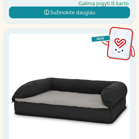
Galima įsigyti iš karto
Sužinokite daugiau