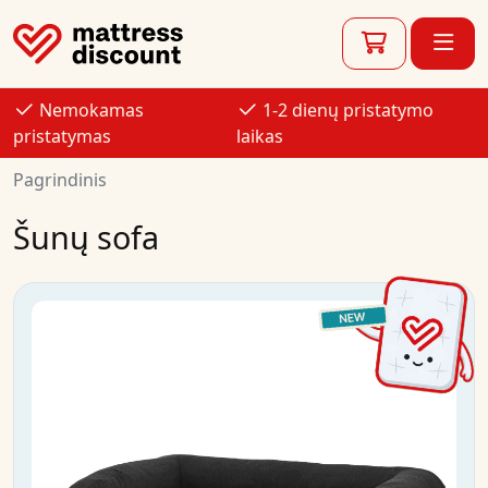
Nemokamas
1-2 dienų pristatymo
pristatymas
laikas
Pagrindinis
Šunų sofa