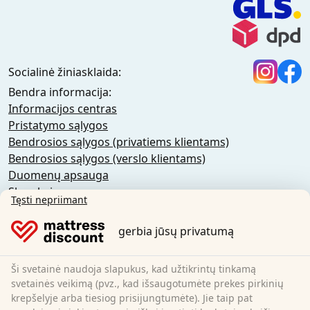
Socialinė žiniasklaida:
Bendra informacija:
Informacijos centras
Pristatymo sąlygos
Bendrosios sąlygos (privatiems klientams)
Bendrosios sąlygos (verslo klientams)
Duomenų apsauga
Slapukai
Tęsti nepriimant
Atšaukimo politika
Atspaudas
gerbia jūsų privatumą
Atšaukti sutartį
Ši svetainė naudoja slapukus, kad užtikrintų tinkamą
Sleezzz GmbH
svetainės veikimą (pvz., kad išsaugotumėte prekes pirkinių
Grebbener Str. 7
krepšelyje arba tiesiog prisijungtumėte). Jie taip pat