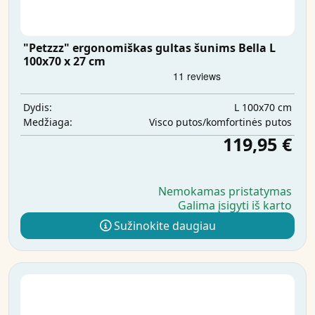
"Petzzz" ergonomiškas gultas šunims Bella L
100x70 x 27 cm
L 100x70 cm
Dydis:
Visco putos/komfortinės putos
Medžiaga:
119,95 €
Nemokamas pristatymas
Galima įsigyti iš karto
Sužinokite daugiau