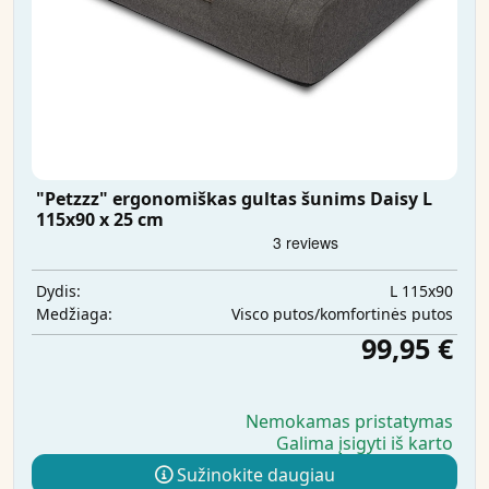
"Petzzz" ergonomiškas gultas šunims Daisy L
115x90 x 25 cm
L 115x90
Dydis:
Visco putos/komfortinės putos
Medžiaga:
99,95 €
Nemokamas pristatymas
Galima įsigyti iš karto
Sužinokite daugiau